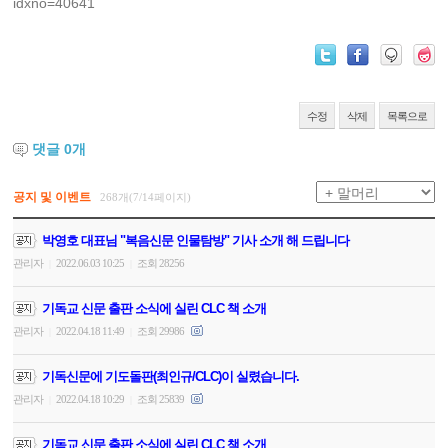
idxno=40641
수정
삭제
목록으로
댓글
0
개
공지 및 이벤트
268개(7/14페이지)
박영호 대표님 "복음신문 인물탐방" 기사 소개 해 드립니다
관리자
2022.06.03 10:25
조회 28256
|
|
기독교 신문 출판 소식에 실린 CLC 책 소개
관리자
2022.04.18 11:49
조회 29986
|
|
기독신문에 기도돌판(최인규/CLC)이 실렸습니다.
관리자
2022.04.18 10:29
조회 25839
|
|
기독교 신문 출판 소식에 실린 CLC 책 소개