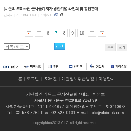
[시온의 크리스천 군사들?] 저자 방한기념 싸인회 및 할인판매
관리자
2013.10.30 14:51
조회 8249
|
|
6
7
8
9
10
목록
쓰기
홈
|
로그인
|
PC버전
|
개인정보취급방침
|
이용안내
사단법인 기독교 문서선교회 / 대표 : 박영호
서울시 동대문구 천호대로 71길 39
사업자등록번호 : 114-82-01677 통신판매업신고번호 : 제07106호
Tel : 02-586-8762 Fax : 02-523-0131 E-mail :
clc@clcbook.com
copyright(c)2013 CLC. all right reserved.