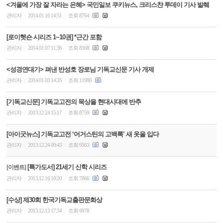
<겨울에 가장 잘 자라는 은혜> 국민일보 쿠키뉴스, 크리스챤 투데이 기사 발췌
관리자
2014.01.16 14:51
조회 8764
|
|
[로이헷숀 시리즈 1~10권] *근간 포함
관리자
2014.01.07 11:36
조회 8168
|
|
<성경연대기> 펴낸 반성호 장로님 기독교신문 기사 개제
관리자
2014.01.03 14:35
조회 11988
|
|
[기독교신문] 기독교고전의 묵상을 현대시대에 반추
관리자
2013.12.24 15:17
조회 8759
|
|
[아이굿뉴스] 기독교고전 ‘어거스틴의 고백록’ 새 옷을 입다
관리자
2013.12.24 09:43
조회 9563
|
|
[특가도서] 21세기 신학 시리즈
[이벤트]
관리자
2013.12.16 10:20
조회 7866
|
|
[수상] 제30회 한국기독교출판문화상
관리자
2013.12.13 17:34
조회 6978
|
|