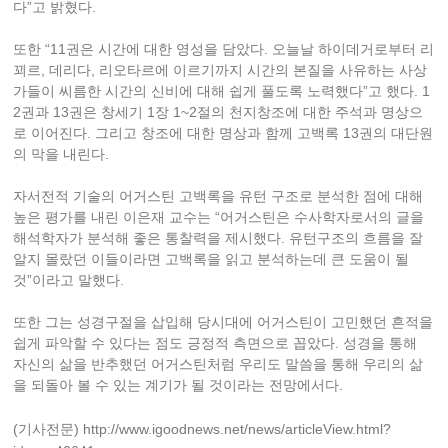
다”고 밝혔다.
또한 “11권은 시간에 대한 영성을 담았다. 오늘날 하이데거로부터 리
꾀르, 데리다, 리오타르에 이르기까지 시간의 본질을 사유하는 사상
가들이 씨름한 시간의 신비에 대해 쉽게 풀도록 노력했다”고 했다. 1
2권과 13권은 창세기 1장 1~2절의 천지창조에 대한 주석과 명상으
로 이어진다. 그리고 창조에 대한 명상과 함께 고백록 13권의 대단원
의 막을 내린다.
자서전적 기술의 어거스틴 고백록을 유턴 구조로 분석한 점에 대해
높은 평가를 내린 이은재 교수는 “어거스틴은 수사학자로서의 글을
해석학자가 분석해 좋은 통찰력을 제시했다. 유턴구조의 흐름을 잘
알지 몰랐던 이들이라면 고백록을 읽고 분석하는데 큰 도움이 될
것”이라고 말했다.
또한 그는 성경구절을 삽입해 당시대에 어거스틴이 고민했던 흔적을
쉽게 파악할 수 있다는 점도 긍정적 측면으로 꼽았다. 성경을 통해
자신의 삶을 반추했던 어거스틴처럼 우리도 말씀을 통해 우리의 삶
을 되돌아 볼 수 있는 계기가 될 것이라는 전망에서다.
(기사전문)
http://www.igoodnews.net/news/articleView.html?