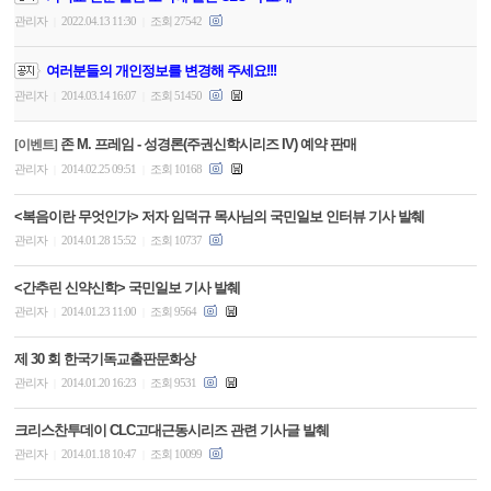
관리자
2022.04.13 11:30
조회 27542
|
|
여러분들의 개인정보를 변경해 주세요!!!
관리자
2014.03.14 16:07
조회 51450
|
|
존 M. 프레임 - 성경론(주권신학시리즈 IV) 예약 판매
[이벤트]
관리자
2014.02.25 09:51
조회 10168
|
|
<복음이란 무엇인가> 저자 임덕규 목사님의 국민일보 인터뷰 기사 발췌
관리자
2014.01.28 15:52
조회 10737
|
|
<간추린 신약신학> 국민일보 기사 발췌
관리자
2014.01.23 11:00
조회 9564
|
|
제 30 회 한국기독교출판문화상
관리자
2014.01.20 16:23
조회 9531
|
|
크리스찬투데이 CLC고대근동시리즈 관련 기사글 발췌
관리자
2014.01.18 10:47
조회 10099
|
|