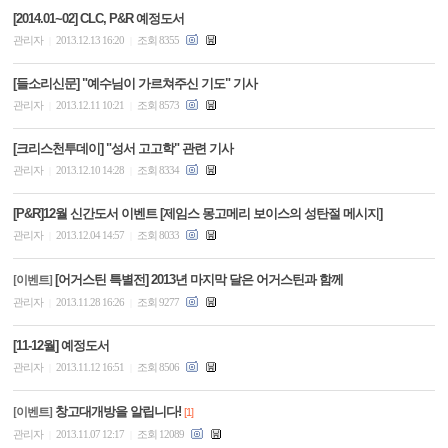
[2014.01~02] CLC, P&R 예정도서
관리자
2013.12.13 16:20
조회 8355
|
|
[들소리신문] "예수님이 가르쳐주신 기도" 기사
관리자
2013.12.11 10:21
조회 8573
|
|
[크리스천투데이] "성서 고고학" 관련 기사
관리자
2013.12.10 14:28
조회 8334
|
|
[P&R]12월 신간도서 이벤트 [제임스 몽고메리 보이스의 성탄절 메시지]
관리자
2013.12.04 14:57
조회 8033
|
|
[어거스틴 특별전] 2013년 마지막 달은 어거스틴과 함께
[이벤트]
관리자
2013.11.28 16:26
조회 9277
|
|
[11-12월] 예정도서
관리자
2013.11.12 16:51
조회 8506
|
|
창고대개방을 알립니다!
[이벤트]
[1]
관리자
2013.11.07 12:17
조회 12089
|
|