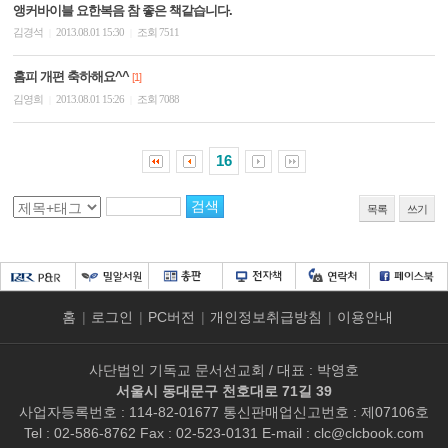
앵커바이블 요한복음 참 좋은 책같습니다.
김경석
2013.08.01 15:30
조회 7511
|
|
홈피 개편 축하해요^^
[1]
김영희
2013.08.01 15:26
조회 7088
|
|
16
목록
쓰기
홈
|
로그인
|
PC버전
|
개인정보취급방침
|
이용안내
사단법인 기독교 문서선교회 / 대표 : 박영호
서울시 동대문구 천호대로 71길 39
사업자등록번호 : 114-82-01677 통신판매업신고번호 : 제07106호
Tel : 02-586-8762 Fax : 02-523-0131 E-mail :
clc@clcbook.com