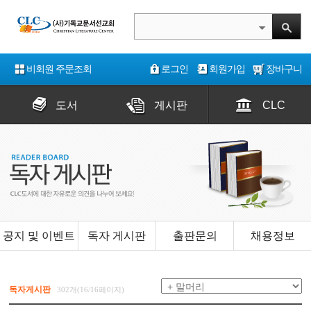
비회원 주문조회
로그인
회원가입
장바구니
도서
게시판
CLC
공지 및 이벤트
독자 게시판
출판문의
채용정보
독자게시판
302개(16/16페이지)