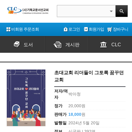
비회원 주문조회
로그인
회원가입
장바구니
도서
게시판
CLC
초대교회 리더들이 그토록 꿈꾸던
교회
저자/역
박아청
자
정가
20,000원
판매가
18,000
원
발행일
2024년 5월 20일
정보
신국판 | 392면