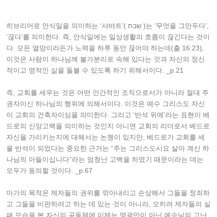
히브리어로 안식일을 의미하는 ‘샤뱌트’( שבת )는 ‘무엇을 그만두다’,
‘끊다’를 의미한다. 즉, 안식일에는 일상생활의 흐름이 끊긴다는 것이
다. 모든 열망이라든가 노력을 하루 동안 끊어야 하는데(출 16:23),
이것은 사람이 하나님께 불가분리로 속해 있다는 것과 자신의 정신
적이고 영적인 삶을 돌볼 수 있도록 하기 위해서이다. _p.21
즉, 교회를 세우는 것은 어떤 인간적인 조직으로서가 아니라 절대 주
권자이신 하나님의 행위에 의해서이다. 이것은 예수 그리스도 자신
이 교회의 건축자이심을 의미한다. 그리고 ‘반석 위에’라는 표현이 베
드로의 신앙고백을 의미하는 것인지 아니면 교회의 리더로서 베드로
자신을 가리키는지에 대해서는 논쟁이 있지만, 베드로가 교회를 세
울 반석이 되었다는 중요한 근거는 “주는 그리스도시요 살아 계신 하
나님의 아들이십니다”라는 엄청난 고백을 하였기 때문이라는 데는
모두가 동의할 것이다. _p.67
마가의 목적은 제자들의 권위를 깎아내리고 손상해서 그들을 정죄하
고 그들을 비판하려고 하는 데 있는 것이 아니라, 오히려 제자들의 실
패 모습을 본 자신의 공동체에 이제는 영광만이 아닌 예수님의 고난