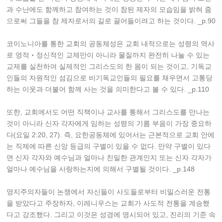
과 수난에도 함께하고 참여하는 것이 참된 제자의 모습임을 밝혀 줌
으로써 그들을 참 제자로서의 길로 끌어들이려고 하는 것이다. _p.90
코이노니아를 통한 교회의 공동체성은 교회 내적으로는 성령의 역사
로 영적‧정신적인 교제만이 아니라 물질까지 완전히 나눌 수 있는
교제를 실천하여 실제적인 그리스도의 한 몸이 되는 것이고, 기독교
인들의 자원적인 섬김으로 비기독교인들의 필요를 채우면서 고통당
하는 이웃과 더불어 함께 사는 것을 의미한다고 볼 수 있다. _p.110
또한, 교회에서도 어떤 직책이나 교사를 통해서 그리스도를 만나는
것이 아니라 신자 각자에게 임하는 성령의 기름 부음이 가장 중요하
다(요일 2:20, 27). 즉, 요한공동체에 있어서는 근본적으로 교회 안에
는 직제에 따른 신앙 등급의 구별이 있을 수 없다. 만약 구별이 있다
면 신자 각자와 예수님과 얼마나 친밀한 관계인지 또는 신자 각자가
얼마나 예수님을 사랑하는지에 의해서 구별될 것이다. _p.148
영지주의자들이 논쟁에서 자신들이 사도들로부터 비밀스러운 전통
을 받았다고 주장하자, 이레니우스는 교회가 사도적 전통을 계승했
다고 강조했다. 그리고 이것은 성경에 명시되어 있고, 진리의 기준 속