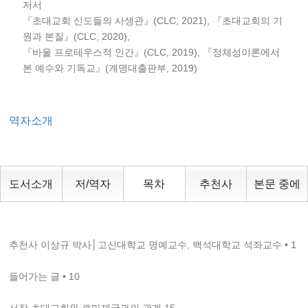
저서
『초대교회 신도들의 사생관』(CLC, 2021), 『초대교회의 기
원과 본질』(CLC, 2020),
『바울 프로테우스적 인간』(CLC, 2019), 『정체성이론에서
본 예수와 기독교』(계명대출판부, 2019)
역자소개
도서소개
저/역자
목차
추천사
본문 중에
추천사 이상규 박사│고신대학교 명예교수, 백석대학교 석좌교수 • 1
들어가는 글 • 10