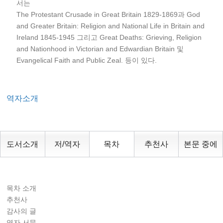
서는
The Protestant Crusade in Great Britain 1829-1869과 God
and Greater Britain: Religion and National Life in Britain and
Ireland 1845-1945 그리고 Great Deaths: Grieving, Religion
and Nationhood in Victorian and Edwardian Britain 및
Evangelical Faith and Public Zeal. 등이 있다.
역자소개
도서소개
저/역자
목차
추천사
본문 중에
목차 소개
추천사
감사의 글
역자 서문