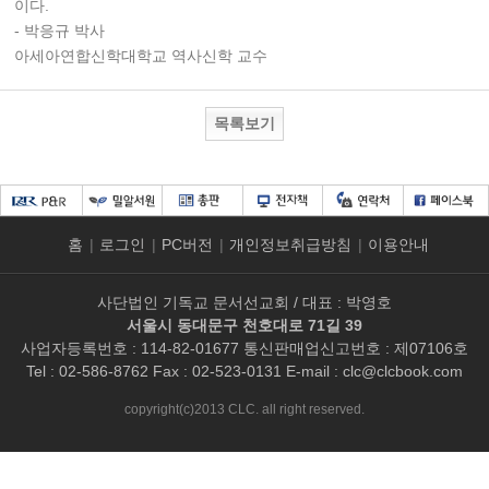
이다.
- 박응규 박사
아세아연합신학대학교 역사신학 교수
목록보기
홈
|
로그인
|
PC버전
|
개인정보취급방침
|
이용안내
사단법인 기독교 문서선교회 / 대표 : 박영호
서울시 동대문구 천호대로 71길 39
사업자등록번호 : 114-82-01677 통신판매업신고번호 : 제07106호
Tel : 02-586-8762 Fax : 02-523-0131 E-mail :
clc@clcbook.com
copyright(c)2013 CLC. all right reserved.