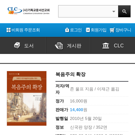
비회원 주문조회
로그인
회원가입
장바구니
도서
게시판
CLC
복음주의 확장
저자/역
존 울프 지음 / 이재근 옮김
자
정가
16,000원
판매가
14,400
원
발행일
2010년 5월 20일
정보
신국판 양장 / 352면