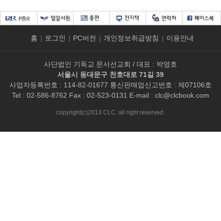
홈
|
로그인
|
PC버전
|
개인정보취급방침
|
이용안내
사단법인 기독교 문서선교회 / 대표 : 박영호
서울시 동대문구 천호대로 71길 39
사업자등록번호 : 114-82-01677 통신판매업신고번호 : 제07106호
Tel : 02-586-8762 Fax : 02-523-0131 E-mail :
clc@clcbook.com
copyright(c)2013 CLC. all right reserved.