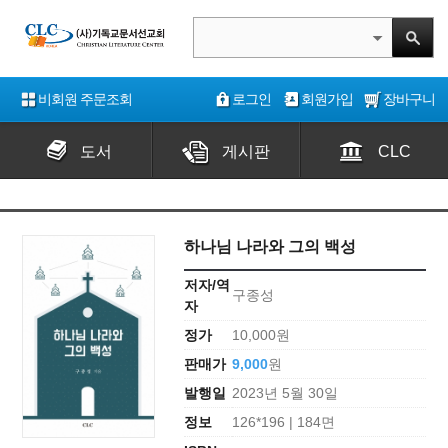
비회원 주문조회
로그인
회원가입
장바구니
도서
게시판
CLC
하나님 나라와 그의 백성
저자/역
구종성
자
정가
10,000원
판매가
9,000
원
발행일
2023년 5월 30일
정보
126*196 | 184면