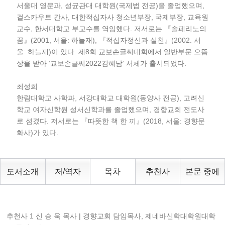
서울대 영문과, 성균관대 대학원(국제법 전공)을 졸업했으며,
걸스카우트 간사, 대한적십자사 청소년부장, 국제부장, 교육원
교수, 한서대학교 부교수를 역임했다. 저서로는 『솔페리노의
꿈』(2001, 서울: 하늘재), 『적십자정신과 실천』(2002. 서
울: 하늘재)이 있다. 제8회 교보손글씨대회에서 일반부문 으뜸
상을 받아 ‘교보손글씨2022김혜남’ 서체가 출시되었다.
최성희
한림대학교 사학과, 서강대학교 대학원(동양사 전공), 고려신
학교 여자신학원 성서신학과를 졸업했으며, 경향교회 전도사
로 섬겼다. 저서로는 『따뜻한 책 한 끼』(2018, 서울: 경향문
화사)가 있다.
도서소개
저/역자
목차
추천사
본문 중에
추천사 1 신 승 욱 목사 | 경향교회 담임목사, 제네바신학대학원대학