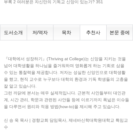
부록 2 여러분은 자신만의 기독교 신앙이 있는가? 351
도서소개
저/역자
목차
추천사
본문 중에
『대학에서 성장하기』(Thriving at College)는 신앙을 지키는 것을
넘어 대학생활을 하나님을 즐거워하며 영화롭게 하는 기회로 삼을
수 있는 통찰력을 제공합니다. 저자는 성실한 신앙인으로 대학생활
을 했고, 현직 교수로 누구보다 대학의 환경과 기독 학생들의 고충을
잘 알고 있습니다.
그런 까닭에 본서는 매우 실제적입니다. 근본적 사안들부터 대인관
계, 시간 관리, 학문과 관련된 사안들 등에 이르기까지 폭넓은 이슈들
을 다루면서 원리와 적용 방법(how-to)을 제시해 주고 있습니다.
신 승 욱 목사 | 경향교회 담임목사, 제네바신학대학원대학교 특임교
수