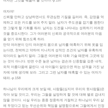
여자는 그것을 꿰뚫어 볼 것이다.-p.157
여자여!
신뢰할 만하고 상냥하면서도 무관심한 기질을 길러라. 즉, 감정을 억
제하고 모든 카드를 보여 주지 말라. 남자가 주도권을 잡기를 원한다
면 그렇게 할 기회를 줘라. 남자는 도전을 나타내는 성취하기 어려운
것을 중요시한다. 그가 여러분의 신뢰와 궁극적으로 여러분의 마음
을 얻기 위해 힘쓰도록 하라.
만약 여러분이 단지 여러분의 몸으로 남자를 매혹하기 위해 옷을 입
는다면, 천박하고 약하며 지나치게 성적인 조건의 남자를 유혹하게
되더라도 놀라지 말라. 그들은 여러분의 대화 기술 때문에 그곳에 있
는 것이 아니다. 반면 수준 높은 남자는 겸손과 신중함을 갖춘 내적,
외적 아름다움에 끌린다. 내 아이들이 닮았으면 하는 성격을 가진 남
자에 대해 생각해 보라. 그리고 그런 남자를 매혹할 수 있는 여자가
돼라.-p.158
하나님이 우리에게 크게 보일 때, 사람들(심지어 우리의 윗사람들)은
작아 보일 것이고, 우리는 그들을 실망하게 할 것에 대해 별로 겁내지
않을 것이다. 사실 우리는 종종 정중하게 거절하고 하나님이 우리 삶
에 두었다고 믿는 우선순위와 책임을 설명함으로써 그들에게서 인정