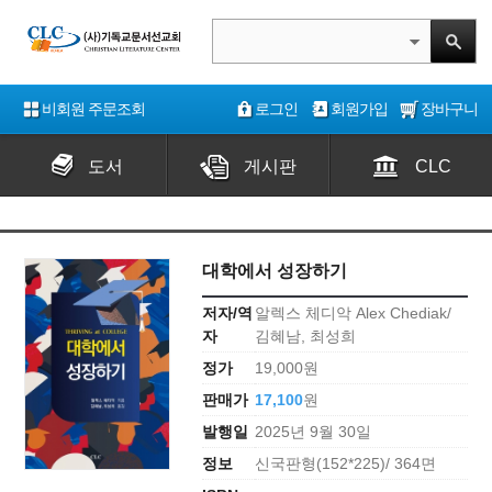
비회원 주문조회
로그인
회원가입
장바구니
도서
게시판
CLC
대학에서 성장하기
저자/역
알렉스 체디악 Alex Chediak/
자
김혜남, 최성희
정가
19,000원
판매가
17,100
원
발행일
2025년 9월 30일
정보
신국판형(152*225)/ 364면