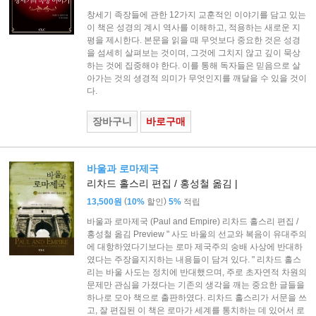
창세기 족장들에 관한 12가지 교훈적인 이야기를 담고 있는
이 책은 성경의 계시 역사를 이해하고, 적용하는 새로운 지
평을 제시한다. 본문을 읽을 때 무엇보다 중요한 것은 성경
을 섬세히 살펴보는 것이며, 그것에 그치지 않고 깊이 묵상
하는 것에 집중해야 한다. 이를 통해 독자들은 믿음으로 살
아가는 것의 셩경적 의미가 무엇인지를 깨달을 수 있을 것이
다.
장바구니
바로구매
바울과 로마제국
리차드 홀스리 편집 / 홍성철 옮김 |
(
)
13,500원
10%
할인
5%
적립
바울과 로마제국 (Paul and Empire) 리차드 홀스리 편집 /
홍성철 옮김 Preview " 사도 바울의 선교와 복음이 유대주의
에 대항하였다기보다는 로마 제국주의 숭배 사상에 반대하
였다는 주장을지지하는 내용들이 담겨 있다. " 리차드 홀스
리는 바울 사도는 정치에 반대했으며, 주로 초자연적 차원의
문제만 관심을 가졌다는 기존의 생각을 깨는 중요한 글들을
하나로 모아 책으로 출판하였다. 리차드 홀스리가 서문을 쓰
고, 잘 편집된 이 책은 로마가 세계를 통치하는 데 있어서 로