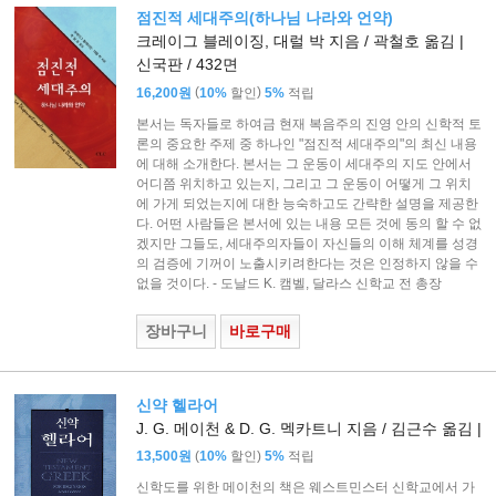
점진적 세대주의(하나님 나라와 언약)
크레이그 블레이징, 대럴 박 지음 / 곽철호 옮김 |
신국판 / 432면
(
)
16,200원
10%
할인
5%
적립
본서는 독자들로 하여금 현재 복음주의 진영 안의 신학적 토
론의 중요한 주제 중 하나인 "점진적 세대주의"의 최신 내용
에 대해 소개한다. 본서는 그 운동이 세대주의 지도 안에서
어디쯤 위치하고 있는지, 그리고 그 운동이 어떻게 그 위치
에 가게 되었는지에 대한 능숙하고도 간략한 설명을 제공한
다. 어떤 사람들은 본서에 있는 내용 모든 것에 동의 할 수 없
겠지만 그들도, 세대주의자들이 자신들의 이해 체계를 성경
의 검증에 기꺼이 노출시키려한다는 것은 인정하지 않을 수
없을 것이다. - 도날드 K. 캠벨, 달라스 신학교 전 총장
장바구니
바로구매
신약 헬라어
J. G. 메이천 & D. G. 멕카트니 지음 / 김근수 옮김 |
(
)
13,500원
10%
할인
5%
적립
신학도를 위한 메이천의 책은 웨스트민스터 신학교에서 가