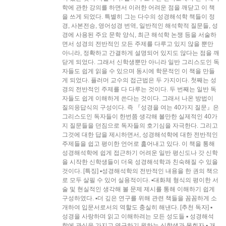
학에 관한 강의를 하면서 이러한 어려운 점을 깨닫고 이 책
을 쓰게 되었다. 특별히 그는 다수의 성경해석학 책들이 정
경, 사본전승, 영어성경 번역, 일반적인 해석학적 질문들, 성
경에 사용된 주요 문학 양식, 최근 해석학 논쟁 등을 서술하
면서 성경의 전반적인 모든 주제를 다루고 있지 않을 뿐만
아니라, 정확하고 간결하게 설명되어 있지도 않다는 점을 깨
닫게 되었다. 그래서 신학생뿐만 아니라 일반 그리스도인 독
자들도 쉽게 읽을 수 있으며 동시에 학문적인 이 책을 만들
게 되었다. 플러머 교수의 접근법은 두 가지이다. 첫째는 성
경의 전반적인 주제를 다 다루는 것이다. 두 번째는 일반 독
자들도 쉽게 이해하게 쓴다는 것이다. 그래서 나온 방법이
질의응답식의 구성이다. 즉 『성경을 여는 40가지 질문』은
그리스도인 독자들이 한번쯤 생각해 볼만한 실제적인 40가
지 질문들을 던짐으로 독자들의 호기심을 자극한다. 그리고
그것에 대한 답을 제시하면서, 성경해석학에 대한 전반적인
주제들을 쉽고 평이한 언어로 훑어내고 있다. 이 책을 통해
성경해석학에 쉽게 접근하기 어려운 일반 평신도나 갓 신학
을 시작한 신학생들이 더욱 성경해석학과 친숙해질 수 있을
것이다. [특징] ▪성경해석학의 전반적인 내용을 한 권의 책으
로 모두 살필 수 있어 실용적이다. ▪대화체 형식의 평이한 서
술 및 현실적인 생각해 볼 문제 제시를 통해 이해하기 쉽게
구성하였다. ▪더 깊은 연구를 위해 관련 책들을 꼼꼼하게 소
개하여 입문서로서의 역할도 충실히 해낸다. [추천 독자] ▪
성경을 사랑하며 읽고 이해하려는 모든 성도들 ▪ 성경해석
학에 관심을 가지고 연구하기 원하는 신학생과 목회자 ▪ 개