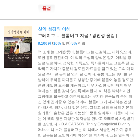
품절
신약 성경의 이해
그레이그 L. 블롬버그 지음 / 왕인성 옮김 |
(
)
8,100원
10%
할인
5%
적립
책 소개 늘 그래왔듯이, 블롬버그는 간결하고, 재치 있으며,
또한 흥미진진하다. 이 책의 구성과 양식은 믿기 어려울 정
도로 단순하다. 성숙한 기독교인 독자들까지도 그토록 잘 요
약되고 가치가 충분히 검토된 자료들을 담고 있는 그의 대작
으로 부터 큰 유익을 얻게 될 것이다. 블롬버그는 흥미를 유
발하여 우리를 까다롭고 생경한 증거에 붙들어 놓을 정도만
큼만 세밀한 묘사를 제공하고, 너무 사소한 것에 빠져 허우
적대는 느낌을 갖지 않도록 배려한다. 이 책은 박식하지만
그럼에도 불구하고 성경적으로는 무지한 친구들의 손에 확
신 있게 집어줄 수 있는 책이다. 블롬버그가 제시하는 건전
한 역사적 평가, 사려 깊은 신학, 그리고 성경 해석의 기본적
원리들의 혼합은 많은 가능성의 문을 열어주기 때문이다. 나
는 이 책의 많은 다양한 독자들을 만나고 오래도록 사랑받기
를 소망한다. - D.A.CARSON, Trinity Evangelical Divinity
School 책 소개 블롬버그는 이 책에서 서술된 세 가지 중요
한 질문들을 도입하기에 이상적인 학자이다. 그는 일찍이 이