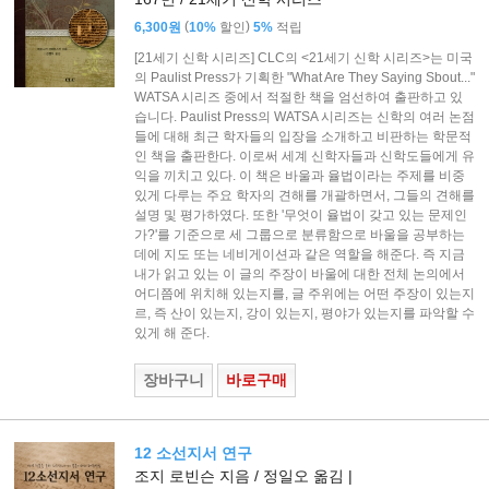
(
)
6,300원
10%
할인
5%
적립
[21세기 신학 시리즈] CLC의 <21세기 신학 시리즈>는 미국
의 Paulist Press가 기획한 "What Are They Saying Sbout..."
WATSA 시리즈 중에서 적절한 책을 엄선하여 출판하고 있
습니다. Paulist Press의 WATSA 시리즈는 신학의 여러 논점
들에 대해 최근 학자들의 입장을 소개하고 비판하는 학문적
인 책을 출판한다. 이로써 세계 신학자들과 신학도들에게 유
익을 끼치고 있다. 이 책은 바울과 율법이라는 주제를 비중
있게 다루는 주요 학자의 견해를 개괄하면서, 그들의 견해를
설명 및 평가하였다. 또한 '무엇이 율법이 갖고 있는 문제인
가?'를 기준으로 세 그룹으로 분류함으로 바울을 공부하는
데에 지도 또는 네비게이션과 같은 역할을 해준다. 즉 지금
내가 읽고 있는 이 글의 주장이 바울에 대한 전체 논의에서
어디쯤에 위치해 있는지를, 글 주위에는 어떤 주장이 있는지
르, 즉 산이 있는지, 강이 있는지, 평야가 있는지를 파악할 수
있게 해 준다.
장바구니
바로구매
12 소선지서 연구
조지 로빈슨 지음 / 정일오 옮김 |