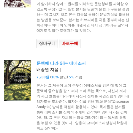
이 암기하지 않아도 원리를 이해하면 문법형태를 파악할 수
있도록 구성되었다. 또한 본서는 단순히 문법과 구문을 설명
하는 데 그치지 않고 본문 강독을 통하여 문법지식을 활용하
는 방법을 보여준다. 본서는 히브리어를 처음 공부하려는 신
학생이나 이미 이 언어를 배웠지만 다시 정리하려는 교역자
에게도 적절한 조력자가 될 것이다.
장바구니
바로구매
문맥에 따라 읽는 에베소서
배종열 지음 |
(
)
7,200원
10%
할인
5%
적립
본서는 그 제목이 보여 주듯이 에베소서를 읽은 데 있어 그
문맥의 중요성을 잘 드러내 보여 주는 책으로, 서신서 저자
의 사고 흐름을 따라가며 서신서 전체를 자연스럽게 읽어 내
려가도록 도와준다. 필자는 이를 위해 '담화 분석'(Discourse
Analysis) 방식을 적절히 활용하고 있다. 독자들은 본서를
통해 에베소서를 신학적 주제에 입각하여 읽어나가는 것이
아니라, 그 본문 자체의 논점을 따라가며 읽는 독서의 유익
을 누릴 수 있을 것이다. -양용의 교수(에스라성경대학원대
학교 신약학)-