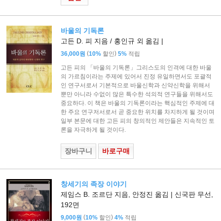
바울의 기독론
고든 D. 피 지음 / 홍인규 외 옮김 |
(
)
36,000원
10%
할인
5%
적립
고든 피의 「바울의 기독론」그리스도의 인격에 대한 바울
의 가르침이라는 주제에 있어서 진정 유일하면서도 포괄적
인 연구서로서 기본적으로 바울신학과 신약신학을 위해서
뿐만 아니라 수없이 많은 특수한 석의적 연구들을 위해서도
중요하다. 이 책은 바울의 기독론이라는 핵심적인 주제에 대
한 주요 연구저서로서 곧 중요한 위치를 차지하게 될 것이며
일부 본문에 대한 고든 피의 창의적인 제안들은 지속적인 토
론을 자극하게 될 것이다.
장바구니
바로구매
창세기의 족장 이야기
제임스 B. 조르단 지음, 안정진 옮김 | 신국판 무선,
192면
(
)
9,000원
10%
할인
4%
적립