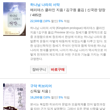
하나님 나라의 서막
메리데스 클라인 지음 / 김구원 옮김 | 신국판 양장
/ 485면
(
)
22,500원
10%
할인
5%
적립
하나님 나라의 서막 (Kingdom prologue) 메리데스 클라인
지음 I 김구원 옮김 Preview 본서는 창세기를 문학적으로 집
중 조명함으로써 창조에서 완성에 이르는 하나님 나라의 종
말론적 운동이 어떻게 태동하게 되었는지를 다루고 있다. 또
한 성경신학적인 창세기 주석이 언약과 함께 약속된 하나님
나라의 토대를 밝히며, 나아가 하나님 나라가 역사적으로 어
떻게 전개되며 제도적으로 어떤 구조와 기능을 가지는 지를
규명한다.
장바구니
바로구매
구약 히브리어
신득일 지음 |
(
)
16,200원
10%
할인
5%
적립
본서는 복잡한 히브리어 문법과 모음체계를 언어 발전과정
을 따라 근거 있게 설명했다. 그래서 모든 문법 사항을 낱낱