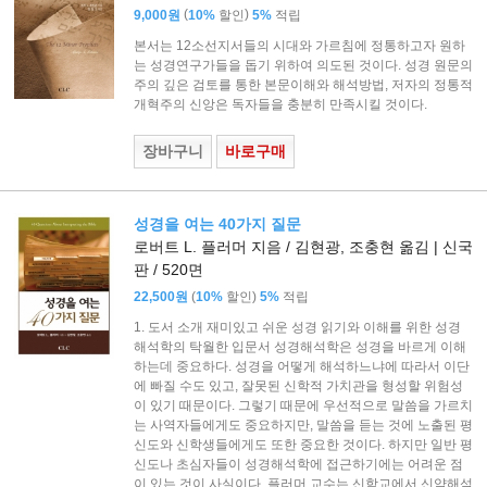
(
)
9,000원
10%
할인
5%
적립
본서는 12소선지서들의 시대와 가르침에 정통하고자 원하
는 성경연구가들을 돕기 위하여 의도된 것이다. 성경 원문의
주의 깊은 검토를 통한 본문이해와 해석방법, 저자의 정통적
개혁주의 신앙은 독자들을 충분히 만족시킬 것이다.
장바구니
바로구매
성경을 여는 40가지 질문
로버트 L. 플러머 지음 / 김현광, 조충현 옮김 | 신국
판 / 520면
(
)
22,500원
10%
할인
5%
적립
1. 도서 소개 재미있고 쉬운 성경 읽기와 이해를 위한 성경
해석학의 탁월한 입문서 성경해석학은 성경을 바르게 이해
하는데 중요하다. 성경을 어떻게 해석하느냐에 따라서 이단
에 빠질 수도 있고, 잘못된 신학적 가치관을 형성할 위험성
이 있기 때문이다. 그렇기 때문에 우선적으로 말씀을 가르치
는 사역자들에게도 중요하지만, 말씀을 듣는 것에 노출된 평
신도와 신학생들에게도 또한 중요한 것이다. 하지만 일반 평
신도나 초심자들이 성경해석학에 접근하기에는 어려운 점
이 있는 것이 사실이다. 플러머 교수는 신학교에서 신약해석