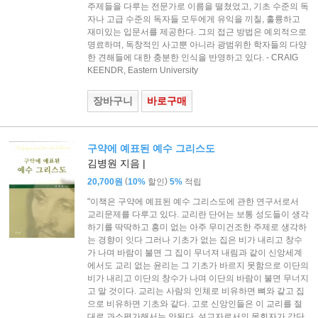
주제들을 다루는 전문가로 이름을 떨쳤었고, 기초 수준의 독
자나 고급 수준의 독자들 모두에게 유익을 끼칠, 훌륭하고
재미있는 입문서를 제공한다. 그의 접근 방법은 예외적으로
명료하며, 독창적인 사고뿐 아니라 광범위한 학자들의 다양
한 견해들에 대한 충분한 인식을 반영하고 있다. - CRAIG
KEENDR, Eastern University
장바구니
바로구매
구약에 예표된 예수 그리스도
김병원 지음 |
(
)
20,700원
10%
할인
5%
적립
"이책은 구약에 예표된 예수 그리스도에 관한 연구서로서
교리문제를 다루고 있다. 교리란 단어는 보통 성도들이 생각
하기를 딱딱하고 흥미 없는 아주 무미건조한 주제로 생각하
는 경향이 잇다 그러나 기초가 없는 집은 비가 내리고 창수
가 나며 바람이 불면 그 집이 무너져 내림과 같이 신앙세계
에서도 교리 없는 윤리는 그 기초가 바르지 못함으로 이단의
비가 내리고 이단의 창수가 나며 이단의 바람이 불면 무너지
고 말 것이다. 교리는 사람의 인체로 비유하면 뼈와 같고 집
으로 비유하면 기초와 같다. 고로 신앙인들은 이 교리를 절
대로 과소평가해서는 안된다. 설교자로서의 목회자가 강단