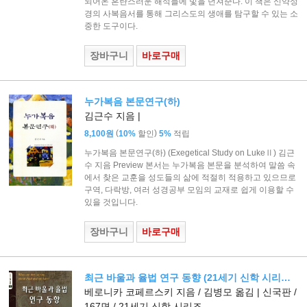
되어온 혼란스러운 해석들에 빛을 던져준다. 이 책은 신약성
경의 사복음서를 통해 그리스도의 생애를 탐구할 수 있는 소
중한 도구이다.
장바구니
바로구매
누가복음 본문연구(하)
김근수 지음 |
(
)
8,100원
10%
할인
5%
적립
누가복음 본문연구(하) (Exegetical Study on LukeⅡ) 김근
수 지음 Preview 본서는 누가복음 본문을 분석하여 말씀 속
에서 찾은 교훈을 성도들의 삶에 적절히 적용하고 있으므로
구역, 다락방, 여러 성경공부 모임의 교재로 쉽게 이용할 수
있을 것입니다.
장바구니
바로구매
최근 바울과 율법 연구 동향 (21세기 신학 시리즈 9)
베로니카 코페르스키 지음 / 김병모 옮김 | 신국판 /
167면 / 21세기 신학 시리즈