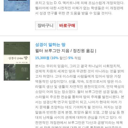
르치고 있는 D. G. 멕카트니에 의해 조심스럽게 개정되었다.
헬라어에 대한 사전적인 이해가 없는 학생들은 이 개정판에
서 성경 연구를 위한 큰 도움을 받을 수 있을 것이다.
장바구니
바로구매
성경이 말하는 땅
윌터 브루그만 지음 / 정진원 옮김 |
(
)
15,300원
10%
할인
5%
적립
본서는 우리의 믿음이, 그리고 결국 하나님이 사회정치적,
경제적 차원의 세계인 땅과 무관한 것이 아니라는 것을 밝히
고자 하였다. 고대 이스라엘 사람들에게 있어서 땅은 가장
역동적인 상징이었다. 선물, 약속, 도전으로서의 땅은 이스
라엘의 생산 및 생활의 자연적인 원천이었으며, 언약 백성의
소망이 어려 있는 장소였다. 월터 브루그만은 성경 말씀, 이
스라엘의 주요한 전승을 통하여 땅의 주제를 발전시켰다. 본
서는 성경신학 연구의 입문이 되고, 나아가 현대의 여러 가
지 문제를 조망하는 데도 기여하게 될 것이다. 저자는 성경
말씀과 빈번한 경계 분쟁, 토양과 물의 오염, 고향 상실 등 현
대의 난제들 사이의 관계에 대하여 관심을 가지고 있다. 이
전면적인 개정판에서 브루그만은 '다산과 공평'이라는 제목
의 새 장을 덧붙여 땅에 대한 또 다른 통찰력을 보여주었으