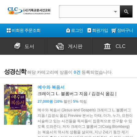
비회원 주문조회
로그인
회원가입
장바구니
도서
게시판
CLC
성경신학
해당 카테고리에 상품이
0건
등록되었습니다.
예수와 복음서
크레이그 L. 블롬버그 지음 / 김경식 옮김 |
(
)
27,000원
10%
할인
5%
적립
예수와 복음서 (Jesus and Gospels) 크레이그 L. 블롬버그
지음 / 김경식 옮김 Preview 본서는 마태, 마가, 누가, 요한이
서술하고 있는 사건들을 독자들이 집중적으로 연구할 수 있
도록 도와준다. 저자 크레이그 블롬버그(Craig Blomberg)
는 복음서의 역사적 상황을 살피며, 지난 2세기 동안 제기