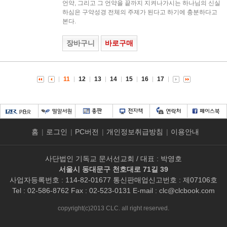
언약, 그리고 그 언약을 끝까지 지켜나가시는 하나님의 신실
하심은 구약성경 전체의 주제가 된다고 하기에 충분하다고
본다.
장바구니
바로구매
11
12
13
14
15
16
17
홈
|
로그인
|
PC버전
|
개인정보취급방침
|
이용안내
사단법인 기독교 문서선교회 / 대표 : 박영호
서울시 동대문구 천호대로 71길 39
사업자등록번호 : 114-82-01677 통신판매업신고번호 : 제07106호
Tel : 02-586-8762 Fax : 02-523-0131 E-mail :
clc@clcbook.com
copyright(c)2013 CLC. all right reserved.