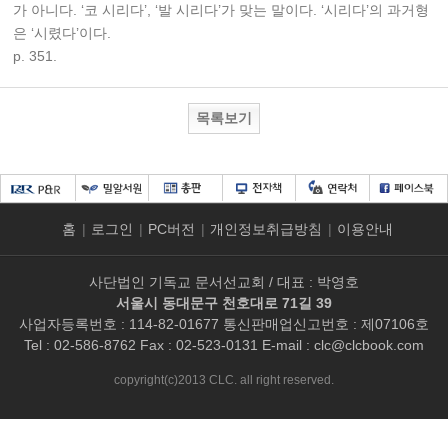
가 아니다. ‘코 시리다’, ‘발 시리다’가 맞는 말이다. ‘시리다’의 과거형
은 ‘시렸다’이다.
p. 351.
목록보기
홈
|
로그인
|
PC버전
|
개인정보취급방침
|
이용안내
사단법인 기독교 문서선교회 / 대표 : 박영호
서울시 동대문구 천호대로 71길 39
사업자등록번호 : 114-82-01677 통신판매업신고번호 : 제07106호
Tel : 02-586-8762 Fax : 02-523-0131 E-mail :
clc@clcbook.com
copyright(c)2013 CLC. all right reserved.