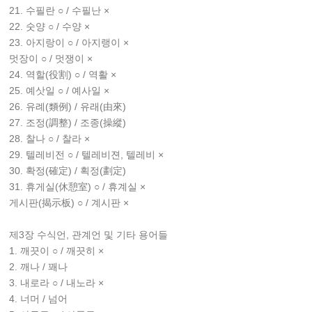
21. 수필란 ○ / 수필난 ×
22. 숫양 ○ / 수양 ×
23. 아지랑이 ○ / 아지랭이 ×
멋장이 ○ / 멋쟁이 ×
24. 역할(役割) ○ / 역활 ×
25. 예삿일 ○ / 예사일 ×
26. 유례(類例) / 유래(由來)
27. 조정(調整) / 조종(操縱)
28. 찰나 ○ / 찰라 ×
29. 텔레비전 ○ / 텔레비젼, 텔레비 ×
30. 확정(確定) / 획정(劃定)
31. 휴게실(休憩室) ○ / 휴계실 ×
게시판(揭示板) ○ / 계시판 ×
제3장 수식언, 관계언 및 기타 용어들
1. 깨끗이 ○ / 깨끗히 ×
2. 깨나 / 꽤나
3. 내로라 ○ / 내노라 ×
4. 너머 / 넘어