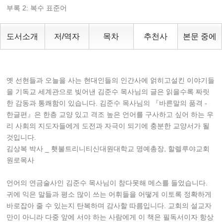
부록 2: 복수 표준어
도서소개
저/역자
목차
추천사
본문 중에
옛 선현들과 오늘을 사는 현대인들의 인간사에 얽히고설킨 이야기들
을 기독교 세계관으로 빚어낸 김준수 목사님의 글은 읽을수록 짜릿
한 감동과 통쾌함이 있습니다. 김준수 목사님의 『바른말의 품격 -
한글편』은 한층 교양 있고 격조 높은 언어를 구사하고 싶어 하는 우
리 사회의 지도자들에게 도전과 자극이 되기에 충분한 교양서가 될
것입니다.
김상복 박사 _ 횃불트리니티신대원대학교 명예총장, 할렐루야교회
원로목사
언어의 연금술사인 김준수 목사님이 참다못해 메스를 들었습니다.
귀에 익은 말들과 평소 많이 쓰는 어휘들을 어떻게 이토록 정확하게
바로잡아 줄 수 있는지 탄복하며 감사할 따름입니다. 교회의 설교자
만이 아니라 다중 앞에 서야 하는 사람에게 이 책은 필독서이자 항상