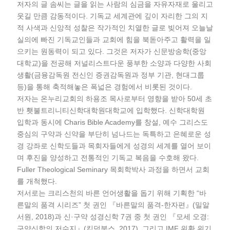
저자의 글 솜씨는 글을 읽는 사람의 심금을 자유자재로 울리고
웃길 만큼 감동적이다. 기독교 세계관에 깊이 자리한 그의 지
적 사색과 신앙적 성찰은 작가적인 치열한 글로 빚어져 오늘날
실의에 빠진 기독교인들과 교회에 힘을 북돋아주고 활력을 일
으키는 원동력이 되고 있다. 그것은 저자가 신문방송학(중앙
대학교)을 전공해 저널리스트다운 풍부한 소양과 다양한 사회
생활(금융감독원 전신인 증권감독원과 정부 기관, 현대그룹
등)을 통해 축적해놓은 폭넓은 경험에서 비롯된 것이다.
저자는 온누리교회의 하용조 목사로부터 영향을 받아 50세 초
반 횃불트리니티신학대학원대학교에 입학했다. 신학대학원
입학과 동시에 Charis Bible Academy를 창설, 예수 그리스도
중심의 구약과 신약을 부단히 넘나드는 독특하고 은혜로운 성
경 강좌로 신학도들과 목회자들에게 성경의 세계를 열어 보이
며 후진을 양성하고 전통적인 기독교 복음을 수호해 왔다.
Fuller Theological Seminary 목회학박사 과정을 하면서 교회
를 개척했다.
저서로는 크리스천의 바른 언어생활을 돕기 위해 기획한 “바
른말의 품격 시리즈” 첫 권인 『바른말의 품격-한자편』(밀알
서원, 2018)과 신·구약 성경신학 7권 중 첫 권인 『모세 오경:
구약신학의 저수지』(킹덤북스, 2017), 그리고 IMF 위환 위기