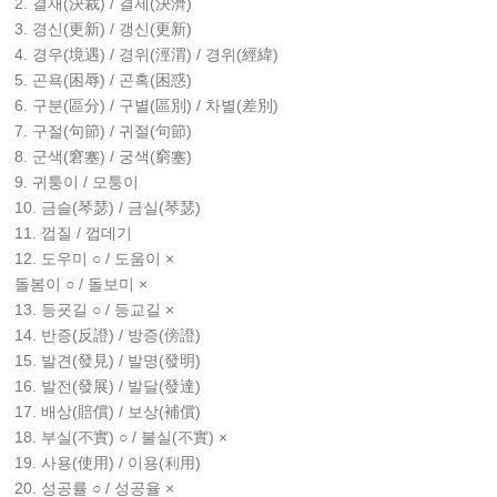
2. 결재(決裁) / 결제(決濟)
3. 경신(更新) / 갱신(更新)
4. 경우(境遇) / 경위(涇渭) / 경위(經緯)
5. 곤욕(困辱) / 곤혹(困惑)
6. 구분(區分) / 구별(區別) / 차별(差別)
7. 구절(句節) / 귀절(句節)
8. 군색(窘塞) / 궁색(窮塞)
9. 귀퉁이 / 모퉁이
10. 금슬(琴瑟) / 금실(琴瑟)
11. 껍질 / 껍데기
12. 도우미 ○ / 도움이 ×
돌봄이 ○ / 돌보미 ×
13. 등굣길 ○ / 등교길 ×
14. 반증(反證) / 방증(傍證)
15. 발견(發見) / 발명(發明)
16. 발전(發展) / 발달(發達)
17. 배상(賠償) / 보상(補償)
18. 부실(不實) ○ / 불실(不實) ×
19. 사용(使用) / 이용(利用)
20. 성공률 ○ / 성공율 ×