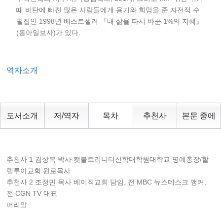
때 비탄에 빠진 많은 사람들에게 용기와 희망을 준 자전적 수
필집인 1998년 베스트셀러 『내 삶을 다시 바꾼 1%의 지혜』
(동아일보사)가 있다.
역자소개
도서소개
저/역자
목차
추천사
본문 중에
추천사 1 김상복 박사 횃불트리니티신학대학원대학교 명예총장/할
렐루야교회 원로목사
추천사 2 조정민 목사 베이직교회 담임, 전 MBC 뉴스데스크 앵커,
전 CGN TV 대표
머리말