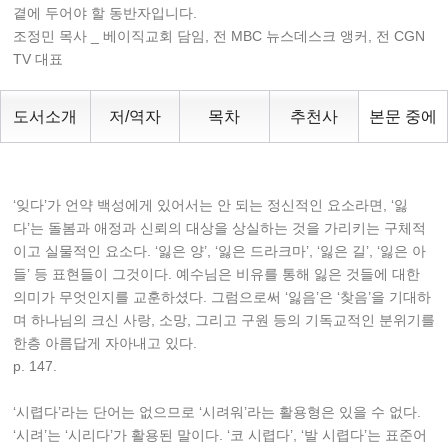
곁에 두어야 할 동반자입니다.
조정민 목사 _ 베이직교회 담임, 전 MBC 뉴스데스크 앵커, 전 CGN
TV 대표
도서소개
저/역자
목차
추천사
본문 중에
‘잊다’가 언약 백성에게 있어서는 안 되는 정신적인 요소라면, ‘잃
다’는 돌봄과 애정과 신뢰의 대상을 상실하는 것을 가리키는 구체적
이고 실물적인 요소다. ‘잃은 양’, ‘잃은 드라크마’, ‘잃은 길’, ‘잃은 아
들’ 등 표현들이 그것이다. 예수님은 비유를 통해 잃은 것들에 대한
의미가 무엇인지를 교훈하셨다. 그럼으로써 ‘잃음’은 ‘찾음’을 기대하
며 하나님의 크신 사랑, 소망, 그리고 구원 등의 기독교적인 분위기를
한층 아름답게 자아내고 있다.
p. 147.
‘시렵다’라는 단어는 없으므로 ‘시려워’라는 활용형은 있을 수 없다.
‘시려’는 ‘시리다’가 활용된 말이다. ‘코 시렵다’, ‘발 시렵다’는 표준어