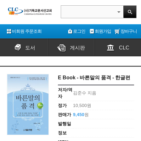
비회원 주문조회
로그인
회원가입
장바구니
도서
게시판
CLC
E Book - 바른말의 품격 - 한글편
저자/역
김준수 지음
자
정가
10,500원
판매가
9,450
원
발행일
정보