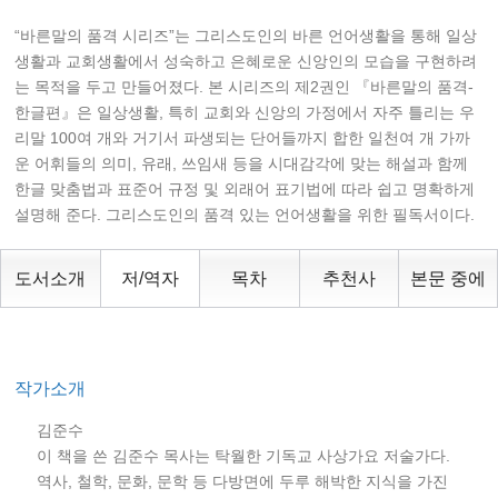
“바른말의 품격 시리즈”는 그리스도인의 바른 언어생활을 통해 일상
생활과 교회생활에서 성숙하고 은혜로운 신앙인의 모습을 구현하려
는 목적을 두고 만들어졌다. 본 시리즈의 제2권인 『바른말의 품격-
한글편』은 일상생활, 특히 교회와 신앙의 가정에서 자주 틀리는 우
리말 100여 개와 거기서 파생되는 단어들까지 합한 일천여 개 가까
운 어휘들의 의미, 유래, 쓰임새 등을 시대감각에 맞는 해설과 함께
한글 맞춤법과 표준어 규정 및 외래어 표기법에 따라 쉽고 명확하게
설명해 준다. 그리스도인의 품격 있는 언어생활을 위한 필독서이다.
도서소개
저/역자
목차
추천사
본문 중에
작가소개
김준수
이 책을 쓴 김준수 목사는 탁월한 기독교 사상가요 저술가다.
역사, 철학, 문화, 문학 등 다방면에 두루 해박한 지식을 가진