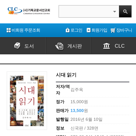
비회원 주문조회
로그인
회원가입
장바구니
도서
게시판
CLC
시대 읽기
저자/역
김주옥
자
정가
15,000원
판매가
13,500
원
발행일
2016년 6월 10일
정보
신국판 / 328면