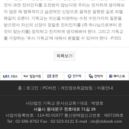
것이 과연 진리인지를 도전받지 않는다면 우리는 진지하게 생각해보
지 않은 채 맹목적이고 습관적인 신앙으로 결국은 잘못된 길로 파멸
해갈지 모른다. 기독교는 자신을 비판하는 수천 수만가지의 질문을
받으면서 자신의 신앙이 정말로 진리인지를 (즉 하나님으로부터 온
것이 맞는지를) 정직하고 진지하게 생각해봐야 한다. 그리고 기독교
를 가장하는 '유사 기독교'에 대해서 분별할 수 있어야 한다. -P.321
목록보기
홈
|
로그인
|
PC버전
|
개인정보취급방침
|
이용안내
사단법인 기독교 문서선교회 / 대표 : 박영호
서울시 동대문구 천호대로 71길 39
사업자등록번호 : 114-82-01677 통신판매업신고번호 : 제07106호
Tel : 02-586-8762 Fax : 02-523-0131 E-mail :
clc@clcbook.com