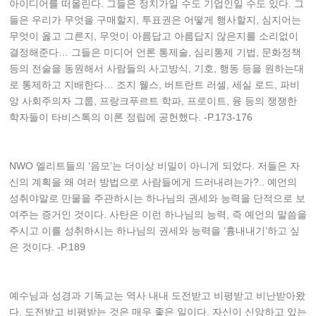
아이디어를 떠올린다. 그들은 정치가일 수도 기업인일 수도 있다. 그
들은 우리가 무엇을 구매할지, 투표권은 어떻게 행사할지, 심지어는
무엇이 옳고 그른지, 무엇이 아름답고 아름답지 않은지를 소리없이
결정해준다… 그들은 미디어 언론 통제술, 심리통제 기법, 문화정책
등의 전술을 동원해서 사람들의 사고방식, 기호, 행동 등을 원하는대
로 통제하고 지배한다… 조지 웰스, 버트란트 러셀, 세실 로드, 파비
앙 사회주의자 그룹, 프랑크푸르트 학파, 프로이트, 융 등의 쟁쟁한
학자들이 타비스톡의 이론 정립에 공헌했다. -P.173-176
NWO 엘리트들의 ‘음모’는 더이상 비밀이 아니게 되었다. 저들은 자
신의 계획을 왜 여러 방법으로 사람들에게 드러내려는가?.. 예언의
성취야말로 만물을 주관하시는 하나님의 권세와 능력을 단적으로 보
여주는 증거인 것이다. 사탄은 이런 하나님의 능력, 즉 예언의 말씀을
주시고 이를 성취하시는 하나님의 권세와 능력을 ‘흉내내기’하고 싶
은 것이다. -P.189
예수님과 성경과 기독교는 역사 내내 도전받고 비평받고 비난받아왔
다. 도전받고 비평받는 것은 매우 좋은 일이다. 자신이 신앙하고 있는