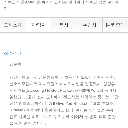
기독교가 혼합주의를 배격하고 바른 진리위에 세워질 것을 주장한
다.
도서소개
저/역자
목차
추천사
본문 중에
작가소개
김주옥
서강대학교에서 신문방송학, 산호제바이블칼리지에서 신학,
산호제주립대학교 대학원에서 사회사업을 전공했다. 삼성휴
렛팩커드(Samsung Hewlett Packard)와 젤텍(Xeltek) 등에서
일했고, 산호제 소재 교회에서 전도사로 사역하는 중에는 『당
신은 괜찮습니까?』(I Will Give You Rest)와 『회복 프라소』
(Prasso) 등을 번역 출판하기도 했다. 현재는 인터넷을 통해
전도 사역을 하며 『시대 읽기』에 이어서 두 번째 책의 출간
을 위해 준비 중이다.