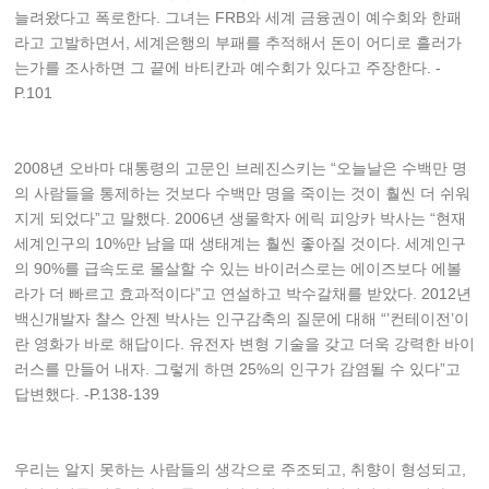
늘려왔다고 폭로한다. 그녀는 FRB와 세계 금융권이 예수회와 한패
라고 고발하면서, 세계은행의 부패를 추적해서 돈이 어디로 흘러가
는가를 조사하면 그 끝에 바티칸과 예수회가 있다고 주장한다. -
P.101
2008년 오바마 대통령의 고문인 브레진스키는 “오늘날은 수백만 명
의 사람들을 통제하는 것보다 수백만 명을 죽이는 것이 훨씬 더 쉬워
지게 되었다”고 말했다. 2006년 생물학자 에릭 피앙카 박사는 “현재
세계인구의 10%만 남을 때 생태계는 훨씬 좋아질 것이다. 세계인구
의 90%를 급속도로 몰살할 수 있는 바이러스로는 에이즈보다 에볼
라가 더 빠르고 효과적이다”고 연설하고 박수갈채를 받았다. 2012년
백신개발자 챨스 안젠 박사는 인구감축의 질문에 대해 “’컨테이전’이
란 영화가 바로 해답이다. 유전자 변형 기술을 갖고 더욱 강력한 바이
러스를 만들어 내자. 그렇게 하면 25%의 인구가 감염될 수 있다”고
답변했다. -P.138-139
우리는 알지 못하는 사람들의 생각으로 주조되고, 취향이 형성되고,