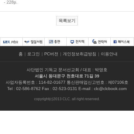
- 228p.
목록보기
홈
|
로그인
|
PC버전
|
개인정보취급방침
|
이용안내
사단법인 기독교 문서선교회 / 대표 : 박영호
서울시 동대문구 천호대로 71길 39
사업자등록번호 : 114-82-01677 통신판매업신고번호 : 제07106호
Tel : 02-586-8762 Fax : 02-523-0131 E-mail :
clc@clcbook.com
copyright(c)2013 CLC. all right reserved.