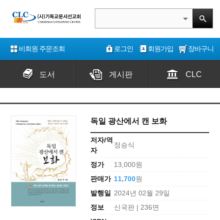
비회원 주문조회
로그인
회원가입
장바구니
도서
게시판
CLC
독일 광산에서 캔 보화
저자/역
정승식
자
정가
13,000원
판매가
11,700
원
발행일
2024년 02월 29일
정보
신국판 | 236면