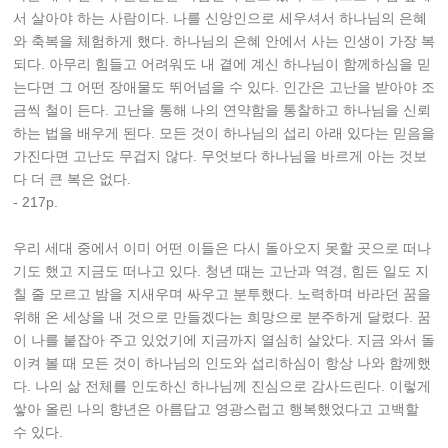
서 살아야 하는 사람이다. 나를 신앙인으로 세우셔서 하나님의 은혜
와 축복을 체험하게 했다. 하나님의 은혜 안에서 사는 인생이 가장 복
되다. 아무리 힘들고 어려워도 내 곁에 계신 하나님이 함께하심을 믿
는다면 그 어떤 장애물도 뛰어넘을 수 있다. 인간은 고난을 받아야 조
금씩 철이 든다. 고난을 통해 나의 연약함을 통찰하고 하나님을 신뢰
하는 법을 배우게 된다. 모든 것이 하나님의 섭리 아래 있다는 믿음을
가진다면 고난도 무겁지 않다. 무엇보다 하나님을 바르게 아는 것보
다 더 큰 복은 없다.
- 217p.
우리 세대 중에서 이미 어떤 이들은 다시 돌아오지 못할 곳으로 떠나
기도 했고 지금도 떠나고 있다. 청년 때는 고난과 역경, 힘든 일도 지
칠 줄 모르고 밤을 지새우며 싸우고 분투했다. 노력하며 바라던 꿈을
위해 온 세상을 내 것으로 만들겠다는 희망으로 분주하게 달렸다. 꿈
이 나를 붙잡아 주고 있었기에 지금까지 열심히 살았다. 지금 와서 돌
이켜 볼 때 모든 것이 하나님의 인도와 섭리하심이 항상 나와 함께했
다. 나의 삶 전체를 인도하신 하나님께 진심으로 감사드린다. 이렇게
쌓아 올린 나의 향년은 아름답고 영광스럽고 행복했었다고 고백할
수 있다.