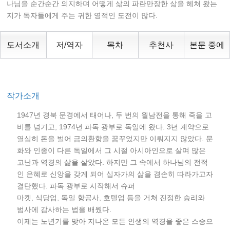
나님을 순간순간 의지하며 어떻게 삶의 파란만장한 삶을 헤쳐 왔는
지가 독자들에게 주는 귀한 영적인 도전이 많다.
도서소개
저/역자
목차
추천사
본문 중에
작가소개
1947년 경북 문경에서 태어나, 두 번의 월남전을 통해 죽을 고
비를 넘기고, 1974년 파독 광부로 독일에 왔다. 3년 계약으로
열심히 돈을 벌어 금의환향을 꿈꾸었지만 이뤄지지 않았다. 문
화와 인종이 다른 독일에서 그 시절 아시아인으로 살며 많은
고난과 역경의 삶을 살았다. 하지만 그 속에서 하나님의 전적
인 은혜로 신앙을 갖게 되어 십자가의 삶을 겸손히 따라가고자
결단했다. 파독 광부로 시작해서 슈퍼
마켓, 식당업, 독일 항공사, 호텔업 등을 거쳐 진정한 승리와
범사에 감사하는 법을 배웠다.
이제는 노년기를 맞아 지나온 모든 인생의 역경을 좋은 스승으