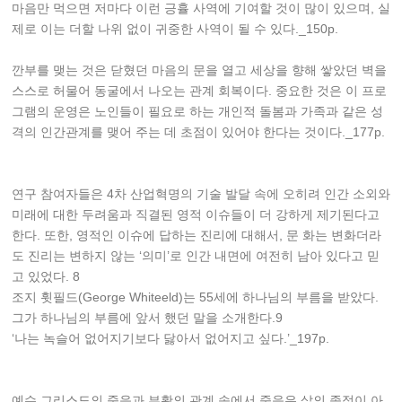
마음만 먹으면 저마다 이런 긍휼 사역에 기여할 것이 많이 있으며, 실
제로 이는 더할 나위 없이 귀중한 사역이 될 수 있다._150p.
깐부를 맺는 것은 닫혔던 마음의 문을 열고 세상을 향해 쌓았던 벽을
스스로 허물어 동굴에서 나오는 관계 회복이다. 중요한 것은 이 프로
그램의 운영은 노인들이 필요로 하는 개인적 돌봄과 가족과 같은 성
격의 인간관계를 맺어 주는 데 초점이 있어야 한다는 것이다._177p.
연구 참여자들은 4차 산업혁명의 기술 발달 속에 오히려 인간 소외와
미래에 대한 두려움과 직결된 영적 이슈들이 더 강하게 제기된다고
한다. 또한, 영적인 이슈에 답하는 진리에 대해서, 문 화는 변화더라
도 진리는 변하지 않는 ‘의미’로 인간 내면에 여전히 남아 있다고 믿
고 있었다. 8
조지 휫필드(George Whiteeld)는 55세에 하나님의 부름을 받았다.
그가 하나님의 부름에 앞서 했던 말을 소개한다.9
‘나는 녹슬어 없어지기보다 닳아서 없어지고 싶다.’_197p.
예수 그리스도의 죽음과 부활의 관계 속에서 죽음은 삶의 종점이 아