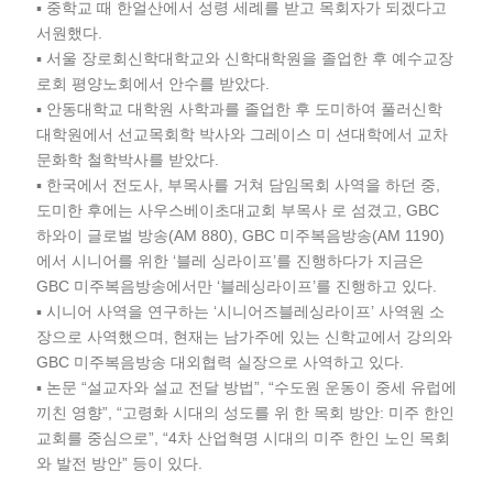
▪ 중학교 때 한얼산에서 성령 세례를 받고 목회자가 되겠다고
서원했다.
▪ 서울 장로회신학대학교와 신학대학원을 졸업한 후 예수교장
로회 평양노회에서 안수를 받았다.
▪ 안동대학교 대학원 사학과를 졸업한 후 도미하여 풀러신학
대학원에서 선교목회학 박사와 그레이스 미 션대학에서 교차
문화학 철학박사를 받았다.
▪ 한국에서 전도사, 부목사를 거쳐 담임목회 사역을 하던 중,
도미한 후에는 사우스베이초대교회 부목사 로 섬겼고, GBC
하와이 글로벌 방송(AM 880), GBC 미주복음방송(AM 1190)
에서 시니어를 위한 ‘블레 싱라이프’를 진행하다가 지금은
GBC 미주복음방송에서만 ‘블레싱라이프’를 진행하고 있다.
▪ 시니어 사역을 연구하는 ‘시니어즈블레싱라이프’ 사역원 소
장으로 사역했으며, 현재는 남가주에 있는 신학교에서 강의와
GBC 미주복음방송 대외협력 실장으로 사역하고 있다.
▪ 논문 “설교자와 설교 전달 방법”, “수도원 운동이 중세 유럽에
끼친 영향”, “고령화 시대의 성도를 위 한 목회 방안: 미주 한인
교회를 중심으로”, “4차 산업혁명 시대의 미주 한인 노인 목회
와 발전 방안” 등이 있다.