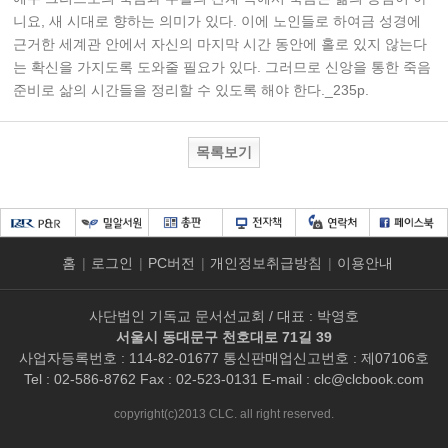
니요, 새 시대로 향하는 의미가 있다. 이에 노인들로 하여금 성경에
근거한 세계관 안에서 자신의 마지막 시간 동안에 홀로 있지 않는다
는 확신을 가지도록 도와줄 필요가 있다. 그러므로 신앙을 통한 죽음
준비로 삶의 시간들을 정리할 수 있도록 해야 한다._235p.
목록보기
홈
|
로그인
|
PC버전
|
개인정보취급방침
|
이용안내
사단법인 기독교 문서선교회 / 대표 : 박영호
서울시 동대문구 천호대로 71길 39
사업자등록번호 : 114-82-01677 통신판매업신고번호 : 제07106호
Tel : 02-586-8762 Fax : 02-523-0131 E-mail :
clc@clcbook.com
copyright(c)2013 CLC. all right reserved.