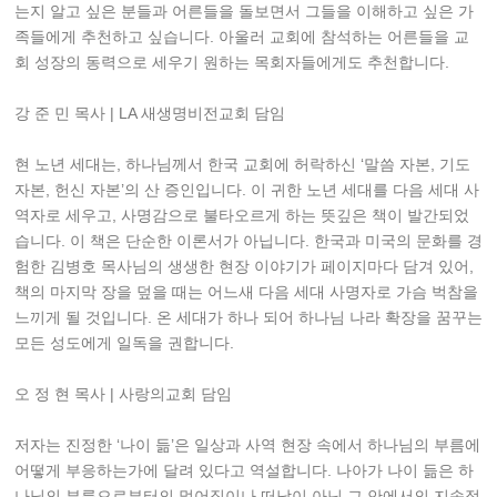
는지 알고 싶은 분들과 어른들을 돌보면서 그들을 이해하고 싶은 가
족들에게 추천하고 싶습니다. 아울러 교회에 참석하는 어른들을 교
회 성장의 동력으로 세우기 원하는 목회자들에게도 추천합니다.
강 준 민 목사 | LA 새생명비전교회 담임
현 노년 세대는, 하나님께서 한국 교회에 허락하신 ‘말씀 자본, 기도
자본, 헌신 자본’의 산 증인입니다. 이 귀한 노년 세대를 다음 세대 사
역자로 세우고, 사명감으로 불타오르게 하는 뜻깊은 책이 발간되었
습니다. 이 책은 단순한 이론서가 아닙니다. 한국과 미국의 문화를 경
험한 김병호 목사님의 생생한 현장 이야기가 페이지마다 담겨 있어,
책의 마지막 장을 덮을 때는 어느새 다음 세대 사명자로 가슴 벅참을
느끼게 될 것입니다. 온 세대가 하나 되어 하나님 나라 확장을 꿈꾸는
모든 성도에게 일독을 권합니다.
오 정 현 목사 | 사랑의교회 담임
저자는 진정한 ‘나이 듦’은 일상과 사역 현장 속에서 하나님의 부름에
어떻게 부응하는가에 달려 있다고 역설합니다. 나아가 나이 듦은 하
나님의 부름으로부터의 멀어짐이나 떠남이 아닌 그 안에서의 지속적