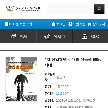
비회원 주문조회
로그인
회원가입
장바구니
도서
게시판
CLC
4차 산업혁명 시대의 신동력 6080
세대
저자/역
김병호
자
정가
15,000원
판매가
13,500
원
발행일
2025년 1월 10일 초판발행
정보
신국판(153*224) | 258면