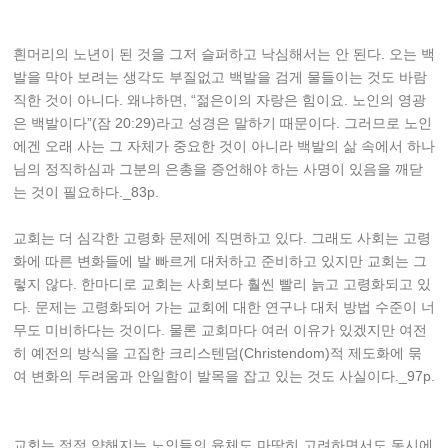
흰머리의 노년이 된 것을 그저 슬퍼하고 낙심해서는 안 된다. 오는 백
발을 막아 보려는 생각도 부질없고 백발을 검게 물들이는 것도 바람
직한 것이 아니다. 왜냐하면, “젊은이의 자랑은 힘이요. 노인의 영광
은 백발이다”(잠 20:29)라고 성경은 말하기 때문이다. 그러므로 노인
에겐 오래 사는 그 자체가 중요한 것이 아니라 백발의 삶 속에서 하나
님의 정직하심과 그분의 은총을 증언해야 하는 사명이 있음을 깨닫
는 것이 필요하다._83p.
교회는 더 심각한 고령화 문제에 직면하고 있다. 그래도 사회는 고령
화에 따른 변화들에 발 빠르게 대처하고 준비하고 있지만 교회는 그
렇지 않다. 한마디로 교회는 사회보다 훨씬 빨리 늙고 고령화되고 있
다. 문제는 고령화되어 가는 교회에 대한 연구나 대처 방법 수준이 너
무도 미비하다는 것이다. 물론 교회마다 여러 이유가 있겠지만 여전
히 예전의 방식을 고집한 크리스텐덤(Christendom)적 제도화에 묶
여 변화의 두려움과 안일함이 발목을 잡고 있는 것도 사실이다._97p.
교회는 점점 약해지는 노인들의 육체도 마땅히 고려하면서도 동시에