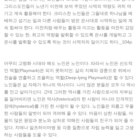
그리스도인들이 노년기 이전에 보여 주었던 사역의 역량도 귀히 여
기고 계속 활용해야 한다. 크리스천 노인들은 그들대로 하나님을 예
배하고 섬기는 일과 다른 사람들이 받은 은사대로 사역하는 일에 계
속 힘써야 한다. 이전처럼 배우는 활동과 이끄는 활동을 여전히 감당
할 수 있는 한, 최고의 역량을 발휘할 수 있도록 은사를 개발하고 그
은사를 발휘할 수 있도록 하는 것이 사역자의 일이기도 하다._104p.
아무리 고령화 시대라 해도 노인은 노인이다. 따라서 노인은 선도적
인 역할(Playmark)은 되지 못하지만, 삶의 지혜와 경륜으로 뒤에서
전술을 연출하고 조율하는 역할(Deep-lying Playmark)은 할 수 있다.
노인들은 삶 자체가 하나의 역사이다. 나이 많은 분들은 모두 다 역사
를 안고 살아가신다. 근데 그러한 역사를 가진 사람으로서의 자부심
을 잃어버리면 노인은 역사(historical)의 한 사람이 아니라 인격적인
장애(hysterical)를 가진 한 사람이 될 수 있다. 노인들은 외롭고 우울
한 사람들의 말벗이 되어 격려해 줄 수 있다. 마음이 상한 사람들, 아
물지 않은 원망과 분노와 상처로 약해진 사람들의 친구가 되어 줄 수
있다. 치매나 알츠하이머병 등 각종 질환으로 자립 능력을 잃고 고생
하는 사람들을 도울 수 있다.