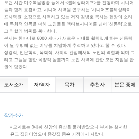
오랜 시간 미주복음방송 등에서 <블레싱라이프>를 진행하며 시니어
들과 함께 호흡하고, 시니어 사역을 연구하는 ‘시니어즈블레싱라이
프사역원’ 소장으로 사역하고 있는 저자 김병호 목사는 현장의 소리
에 목회적 안목을 더해 노인들을 액티브시니어를 넘어 ‘신동력’으로
그 역할의 범위를 확대한다.
본서는 한마디로 6080 세대가 새로운 시대를 활력있게 하는 신동력
이 될 수밖에 없는 이유를 치밀하게 추적하고 있다고 할 수 있다.
성경적, 인문학적, 목회적, 사회적 관점에서의 노인의 역할과 의미 그
리고 그들을 향한 목양적 돌봄까지 노인 사역에 관한 모든 지침을 한
권에 담았다.
도서소개
저/역자
목차
추천사
본문 중에
작가소개
▪ 모계로는 3대째 신앙의 유산을 물려받았으나 부계는 철저한
유교 집안이었으며 종갓집 종손 가정에서 자랐다.