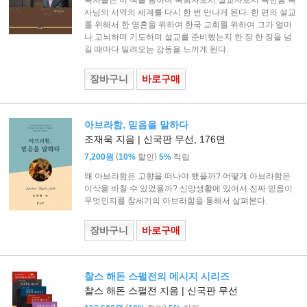
독자들은 이 책을 통하여 목회자로서 설교자로서 옥한흠 목
사님의 사역의 세계를 다시 한 번 만나게 된다. 한 편의 설교
를 위해서 한 영혼을 위하여 한국 교회를 위하여 그가 얼마
나 고뇌하며 기도하며 설교를 준비했는지 한 장 한 장을 넘
길 때마다 밀려오는 감동을 느끼게 된다.
장바구니
바로구매
아브라함, 믿음을 말하다
조재욱 지음 | 신국판 무선, 176면
(
)
7,200원
10%
할인
5%
적립
왜 아브라함은 고향을 떠나야 했을까? 어떻게 아브라함은
이삭을 바칠 수 있었을까? 신앙생활에 있어서 진짜 믿음이
무엇인지를 창세기의 아브라함을 통해서 살펴본다.
장바구니
바로구매
찰스 해돈 스펄전의 메시지 시리즈
찰스 해돈 스펄전 지음 | 신국판 무선