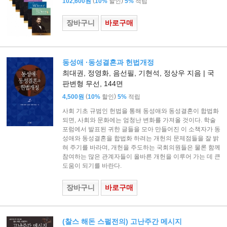
(
)
102,600원
10%
할인
5%
적립
장바구니
바로구매
동성애 ·동성결혼과 헌법개정
최대권, 정영화, 음선필, 기현석, 정상우 지음 | 국
판변형 무선, 144면
(
)
4,500원
10%
할인
5%
적립
사회 기초 규범인 헌법을 통해 동성애와 동성결혼이 합법화
되면, 사회와 문화에는 엄청난 변화를 가져올 것이다. 학술
포럼에서 발표된 귀한 글들을 모아 만들어진 이 소책자가 동
성애와 동성결혼을 합법화 하려는 개헌의 문제점들을 잘 밝
혀 주기를 바라며, 개헌을 주도하는 국회의원들은 물론 함께
참여하는 많은 관계자들이 올바른 개헌을 이루어 가는 데 큰
도움이 되기를 바란다.
장바구니
바로구매
(찰스 해돈 스펄전의) 고난주간 메시지