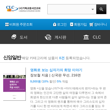
비회원 주문조회
로그인
회원가입
장바구니
도서
게시판
CLC
신앙일반
해당 카테고리에 상품이
0건
등록되었습니다.
영화로 보는 십자가의 희망 이야기
장보철 지음 | 신국판 무선, 216면
(
)
9,000원
10%
할인
5%
적립
영화 <신을 믿습니까?>와 <마더 테레사의 편지>라는 두 편
의 영화는 인간의 고단한 삶의 여정을 다루면서 그 속에서
희생과 헌신으로 다른 사람들의 삶이 살아나는 것을 보여 준
다. 그리고 이 영화의 렌즈를 통하여 예수 그리스도의 십자
가를 다시 한 번 바라보게 하면서 예수 그리스도를 믿는 우