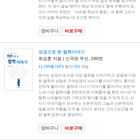
리가 어떻게 살아가야 할 것인가 하는 삶의 문제를 생각하게
한다. 각 장이 끝날 때마다 묵상 포인트도 함께 수록되어 있
어서 저자의 전편인 『사순절 묵상과 힐링』과 함께 그리스
도의 삶을 묵상하는 데 요긴한 책이다.
장바구니
바로구매
성경으로 본 철학이야기
최성훈 지음 | 신국판 무선, 280면
(
)
11,700원
10%
할인
5%
적립
본서는 성경의 눈으로 서양 철학을 이야기하고, 믿음에 기초
한 철학적 성찰로 구약성경의 사사기를 이야기한다. 흥미진
진하게 풀어가는 철학과 사사기 이야기를 좇아가다 보면 어
느새 서양 철학사를 전반적으로 이해할게 될 뿐만 아니라 각
철학 사조들에 대한 기독교적 평가를 얻을 수 있게 되고, 사
사기 이야기들이 보여주는 인본주의의 그늘과 신본주의의
빛을 보며 무릎을 치게 될 것이다. 본서는 그리스도인을 위
한 철학 입문서로 합당하다.
장바구니
바로구매