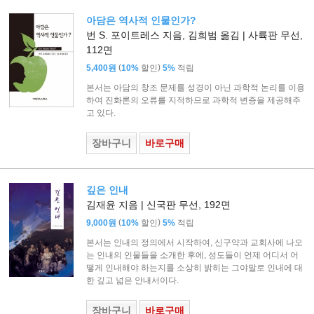
아담은 역사적 인물인가?
번 S. 포이트레스 지음, 김희범 옮김 | 사륙판 무선,
112면
(
)
5,400원
10%
할인
5%
적립
본서는 아담의 창조 문제를 성경이 아닌 과학적 논리를 이용
하여 진화론의 오류를 지적하므로 과학적 변증을 제공해주
고 있다.
장바구니
바로구매
깊은 인내
김재윤 지음 | 신국판 무선, 192면
(
)
9,000원
10%
할인
5%
적립
본서는 인내의 정의에서 시작하여, 신구약과 교회사에 나오
는 인내의 인물들을 소개한 후에, 성도들이 언제 어디서 어
떻게 인내해야 하는지를 소상히 밝히는 그야말로 인내에 대
한 깊고 넓은 안내서이다.
장바구니
바로구매