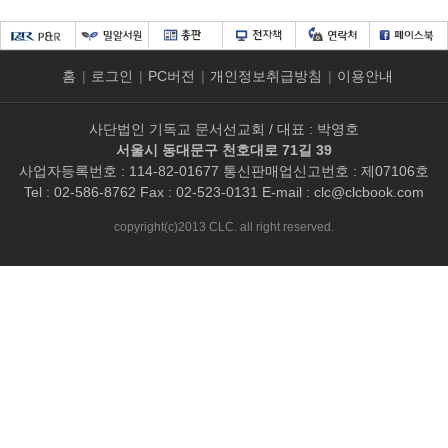
홈
|
로그인
|
PC버전
|
개인정보취급방침
|
이용안내
사단법인 기독교 문서선교회 / 대표 : 박영호
서울시 동대문구 천호대로 71길 39
사업자등록번호 : 114-82-01677 통신판매업신고번호 : 제07106호
Tel : 02-586-8762 Fax : 02-523-0131 E-mail :
clc@clcbook.com
copyright(c)2013 CLC. all right reserved.