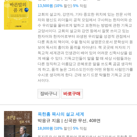
(
)
13,500원
10%
할인
5%
적립
교회의 설교자, 강연자, 기타 중요한 위치에 있는 전문 사역
자와 평신도 리더들이 공적 모임에서 구사하는 한자어와 순
수 우리말을 올바르게 말하고 표현하는 방법에 관한 기독교
교양서이다. 교회의 설교와 강연 등에서 잘못 쓰이고 있는
한자어와 한자어로부터 파생된 우리말을 성경적 관점에서
다룬 최초의 책이며, 수필 형식의 설명문으로서 문학성이 돋
보여 독서의 흥미와 품격을 자아낸다. 책 곳곳에 저자의 기
독교적 세계관과 인생관이 배어 있어 어려운 신학사상을 쉽
게 배울 수 있다. 기독교인들이 말을 할 때 세상 사람들과는
다른 정직하고 아름답고 은혜로운 말을 쓰도록 곰곰 생각하
게 하고, 품격 높은 그리스도인이란 어떤 유형의 사람인가를
수시로 생각하게 한다. 근래 보기 드문 탁월한 기독교 교양
서이다.
장바구니
바로구매
옥한흠 목사의 설교 세계
박응규 지음 | 신국판 무선, 408면
(
)
18,000원
10%
할인
5%
적립