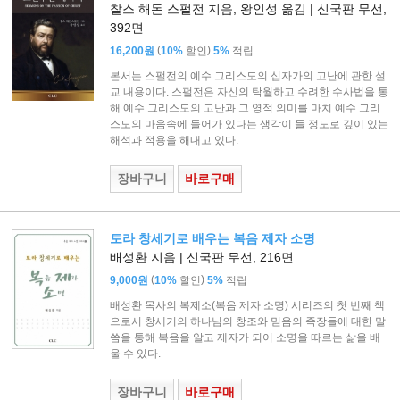
찰스 해돈 스펄전 지음, 왕인성 옮김 | 신국판 무선,
392면
(
)
16,200원
10%
할인
5%
적립
본서는 스펄전의 예수 그리스도의 십자가의 고난에 관한 설
교 내용이다. 스펄전은 자신의 탁월하고 수려한 수사법을 통
해 예수 그리스도의 고난과 그 영적 의미를 마치 예수 그리
스도의 마음속에 들어가 있다는 생각이 들 정도로 깊이 있는
해석과 적용을 해내고 있다.
장바구니
바로구매
토라 창세기로 배우는 복음 제자 소명
배성환 지음 | 신국판 무선, 216면
(
)
9,000원
10%
할인
5%
적립
배성환 목사의 복제소(복음 제자 소명) 시리즈의 첫 번째 책
으로서 창세기의 하나님의 창조와 믿음의 족장들에 대한 말
씀을 통해 복음을 알고 제자가 되어 소명을 따르는 삶을 배
울 수 있다.
장바구니
바로구매