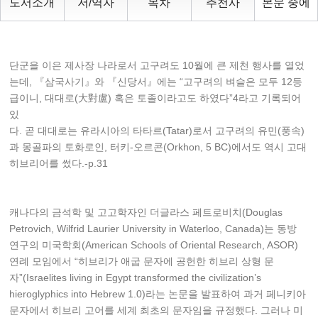
도서소개
저/역자
목차
추천사
본문 중에
단군을 이은 제사장 나라로서 고구려도 10월에 큰 제천 행사를 열었
는데, 『삼국사기』와 『신당서』에는 “고구려의 벼슬은 모두 12등
급이니, 대대로(大對盧) 혹은 토졸이라고도 하였다”4라고 기록되어
있
다. 곧 대대로는 유라시아의 타타르(Tatar)로서 고구려의 유민(풍속)
과 몽골파의 토화로인, 터키-오르콘(Orkhon, 5 BC)에서도 역시 고대
히브리어를 썼다.-p.31
캐나다의 금석학 및 고고학자인 더글라스 페트로비치(Douglas
Petrovich, Wilfrid Laurier University in Waterloo, Canada)는 동방
연구의 미국학회(American Schools of Oriental Research, ASOR)
연례 모임에서 “히브리가 애굽 문자에 공헌한 히브리 상형 문
자”(Israelites living in Egypt transformed the civilization’s
hieroglyphics into Hebrew 1.0)라는 논문을 발표하여 과거 페니키아
문자에서 히브리 고어를 세계 최초의 문자임을 규정했다. 그러나 미