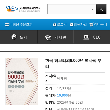
비회원 주문조회
로그인
회원가입
장바구니
도서
게시판
CLC
한국-히브리의9,000년 역사적 뿌
리
저자/역
박재범
자
정가
12,000원
판매가
10,800
원
발행일
2025년 9월 30일
정보
신국판(153*224)/ 192면