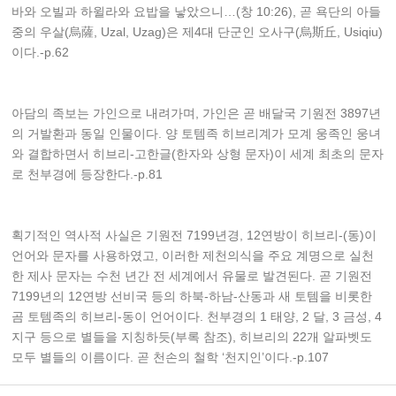
바와 오빌과 하윌라와 요밥을 낳았으니…(창 10:26), 곧 욕단의 아들
중의 우살(烏薩, Uzal, Uzag)은 제4대 단군인 오사구(烏斯丘, Usiqiu)
이다.-p.62
아담의 족보는 가인으로 내려가며, 가인은 곧 배달국 기원전 3897년
의 거발환과 동일 인물이다. 양 토템족 히브리계가 모계 웅족인 웅녀
와 결합하면서 히브리-고한글(한자와 상형 문자)이 세계 최초의 문자
로 천부경에 등장한다.-p.81
획기적인 역사적 사실은 기원전 7199년경, 12연방이 히브리-(동)이
언어와 문자를 사용하였고, 이러한 제천의식을 주요 계명으로 실천
한 제사 문자는 수천 년간 전 세계에서 유물로 발견된다. 곧 기원전
7199년의 12연방 선비국 등의 하북-하남-산동과 새 토템을 비롯한
곰 토템족의 히브리-동이 언어이다. 천부경의 1 태양, 2 달, 3 금성, 4
지구 등으로 별들을 지칭하듯(부록 참조), 히브리의 22개 알파벳도
모두 별들의 이름이다. 곧 천손의 철학 ‘천지인’이다.-p.107