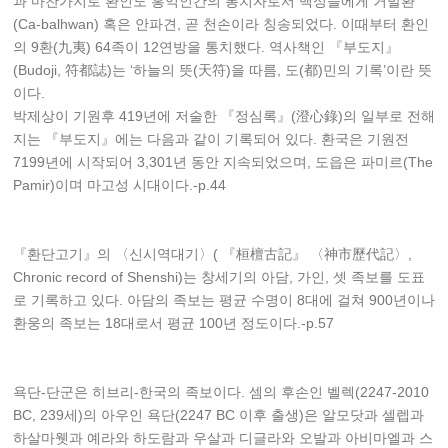
과 마찬가지로 환인도 홍익인간의 통치자로서 백성들에게 거발환
(Ca-balhwan) 혹은 안파견, 곧 천손이라 칭송되었다. 이때부터 환인
의 9환(九夷) 64족이 12연방을 통치했다. 역사책인 『부도지』
(Budoji, 符都誌)는 ‘하늘의 뜻(天符)을 따름, 도(都)민의 기록’이란 뜻
이다.
박제상이 기원후 419년에 저술한 『정심록』(澄心錄)의 일부로 전해
지는 『부도지』에는 다음과 같이 기록되어 있다. 환국은 기원전
7199년에 시작되어 3,301년 동안 지속되었으며, 도읍은 파미르(The
Pamir)이며 마고성 시대이다.-p.44
『환단고기』의 〈신시역대기〉( 『桓檀古記』 〈神市歷代記〉,
Chronic record of Shenshi)는 창세기의 아담, 가인, 셋 족보를 도표
로 기록하고 있다. 아담의 족보는 평균 수명이 8대에 걸쳐 900년이나
환웅의 족보는 18대로서 평균 100년 정도이다.-p.57
욕단-단군은 히브리-한국의 족보이다. 셈의 후손인 벨렉(2247-2010
BC, 239세)의 아우인 욕단(2247 BC 이후 출생)은 알모닷과 셀렙과
하살마웻과 예라와 하도람과 우살과 디글라와 오발과 아비마엘과 스