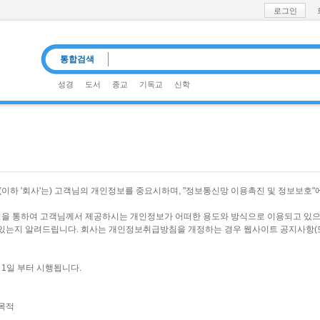
로그인
통합검색
성경
도서
종교
기독교
신학
#기독교신문#CLC책#기독교 역사철학#송재훈
공유