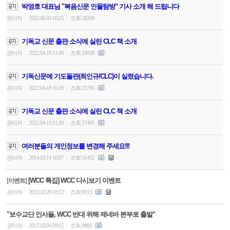
박영호 대표님 "복음신문 인물탐방" 기사 소개 해 드립니다
관리자
2022.06.03 10:25
조회 28208
|
|
기독교 신문 출판 소식에 실린 CLC 책 소개
관리자
2022.04.18 11:49
조회 29938
|
|
기독신문에 기도돌판(최인규/CLC)이 실렸습니다.
관리자
2022.04.18 10:29
조회 25791
|
|
기독교 신문 출판 소식에 실린 CLC 책 소개
관리자
2022.04.13 11:30
조회 27495
|
|
여러분들의 개인정보를 변경해 주세요!!!
관리자
2014.03.14 16:07
조회 51412
|
|
[WCC 특집] WCC 다시보기 이벤트
[이벤트]
관리자
2013.10.29 18:12
조회 9313
|
|
"보수교단 인사들, WCC 반대 위해 제네바 본부로 출발"
관리자
2013.10.04 09:15
조회 8881
|
|