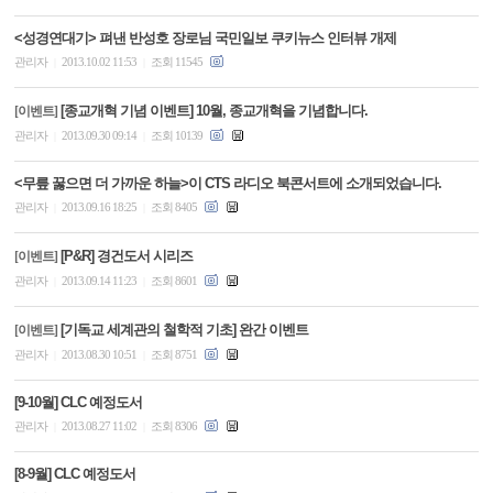
<성경연대기> 펴낸 반성호 장로님 국민일보 쿠키뉴스 인터뷰 개제
관리자
2013.10.02 11:53
조회 11545
|
|
[종교개혁 기념 이벤트] 10월, 종교개혁을 기념합니다.
[이벤트]
관리자
2013.09.30 09:14
조회 10139
|
|
<무릎 꿇으면 더 가까운 하늘>이 CTS 라디오 북콘서트에 소개되었습니다.
관리자
2013.09.16 18:25
조회 8405
|
|
[P&R] 경건도서 시리즈
[이벤트]
관리자
2013.09.14 11:23
조회 8601
|
|
[기독교 세계관의 철학적 기초] 완간 이벤트
[이벤트]
관리자
2013.08.30 10:51
조회 8751
|
|
[9-10월] CLC 예정도서
관리자
2013.08.27 11:02
조회 8306
|
|
[8-9월] CLC 예정도서