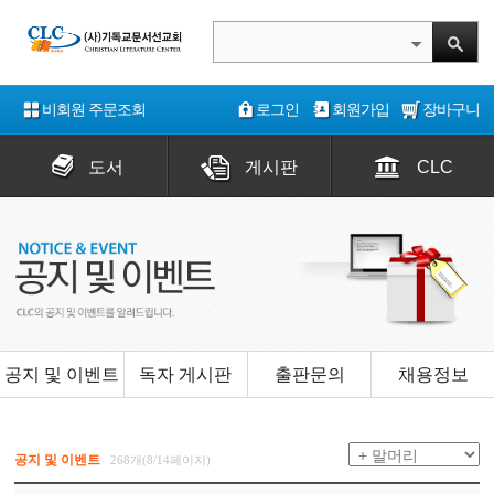
비회원 주문조회
로그인
회원가입
장바구니
도서
게시판
CLC
공지 및 이벤트
독자 게시판
출판문의
채용정보
공지 및 이벤트
268개(8/14페이지)