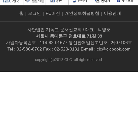
홈
|
로그인
|
PC버전
|
개인정보취급방침
|
이용안내
사단법인 기독교 문서선교회 / 대표 : 박영호
서울시 동대문구 천호대로 71길 39
사업자등록번호 : 114-82-01677 통신판매업신고번호 : 제07106호
Tel : 02-586-8762 Fax : 02-523-0131 E-mail :
clc@clcbook.com
copyright(c)2013 CLC. all right reserved.