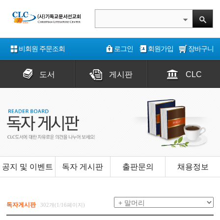
비회원 주문조회
로그인
회원가입
장바구니
도서
게시판
CLC
공지 및 이벤트
독자 게시판
출판문의
채용정보
독자게시판
302개(1/16페이지)