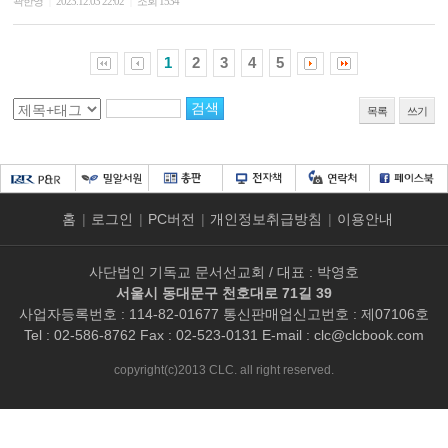
곽한영
2023.12.03 22:02
조회 1534
|
|
1
2
3
4
5
목록
쓰기
홈
|
로그인
|
PC버전
|
개인정보취급방침
|
이용안내
사단법인 기독교 문서선교회 / 대표 : 박영호
서울시 동대문구 천호대로 71길 39
사업자등록번호 : 114-82-01677 통신판매업신고번호 : 제07106호
Tel : 02-586-8762 Fax : 02-523-0131 E-mail :
clc@clcbook.com
copyright(c)2013 CLC. all right reserved.