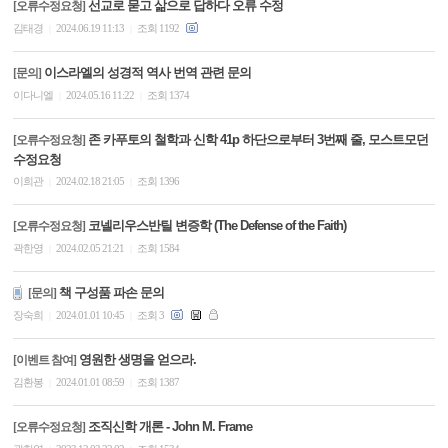
선교로 묻고 삶으로 답하다 오류 수정
[오류수정요청]
김태경
2024.06.19 11:13
조회 1192
|
|
이스라엘의 성경적 역사 번역 관련 문의
[문의]
이다니엘
2024.05.16 11:22
조회 1374
|
|
존 카푸토의 철학과 신학 41p 하단으로부터 3번째 줄, 모스트모던
[오류수정요청]
수정요청
이희관
2024.02.18 21:05
조회 1396
|
|
코넬리우스반틸 변증학 (The Defense of the Faith)
[오류수정요청]
곽한영
2024.02.05 21:21
조회 1584
|
|
책 구성품 파손 문의
[문의]
장숙희
2024.01.01 10:45
조회 3
|
|
영원한 생명을 얻으라.
[이벤트 참여]
김환봉
2024.01.01 08:59
조회 1387
|
|
조직신학 개론 - John M. Frame
[오류수정요청]