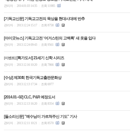
관리자
2014.01.03 14:35
조회 11985
|
|
[기독교신문] 기독교고전의 묵상을 현대시대에 반추
관리자
2013.12.24 15:17
조회 8758
|
|
[아이굿뉴스] 기독교고전 ‘어거스틴의 고백록’ 새 옷을 입다
관리자
2013.12.24 09:43
조회 9561
|
|
[특가도서] 21세기 신학 시리즈
[이벤트]
관리자
2013.12.16 10:20
조회 7866
|
|
[수상] 제30회 한국기독교출판문화상
관리자
2013.12.13 17:34
조회 6977
|
|
[2014.01~02] CLC, P&R 예정도서
관리자
2013.12.13 16:20
조회 8354
|
|
[들소리신문] "예수님이 가르쳐주신 기도" 기사
관리자
2013.12.11 10:21
조회 8570
|
|