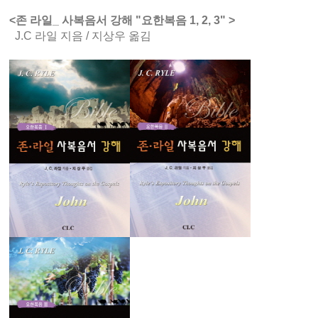
<존 라일_ 사복음서 강해 "요한복음 1, 2, 3" >
J.C 라일 지음 / 지상우 옮김