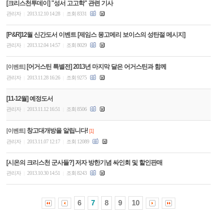
[크리스천투데이] "성서 고고학" 관련 기사
관리자
2013.12.10 14:28
조회 8331
|
|
[P&R]12월 신간도서 이벤트 [제임스 몽고메리 보이스의 성탄절 메시지]
관리자
2013.12.04 14:57
조회 8029
|
|
[어거스틴 특별전] 2013년 마지막 달은 어거스틴과 함께
[이벤트]
관리자
2013.11.28 16:26
조회 9275
|
|
[11-12월] 예정도서
관리자
2013.11.12 16:51
조회 8506
|
|
창고대개방을 알립니다!
[이벤트]
[1]
관리자
2013.11.07 12:17
조회 12089
|
|
[시온의 크리스천 군사들?] 저자 방한기념 싸인회 및 할인판매
관리자
2013.10.30 14:51
조회 8243
|
|
6
7
8
9
10