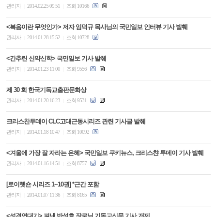
관리자
2014.02.25 09:51
조회 10166
|
|
<복음이란 무엇인가> 저자 임덕규 목사님의 국민일보 인터뷰 기사 발췌
관리자
2014.01.28 15:52
조회 10728
|
|
<간추린 신약신학> 국민일보 기사 발췌
관리자
2014.01.23 11:00
조회 9556
|
|
제 30 회 한국기독교출판문화상
관리자
2014.01.20 16:23
조회 9531
|
|
크리스찬투데이 CLC고대근동시리즈 관련 기사글 발췌
관리자
2014.01.18 10:47
조회 10092
|
|
<겨울에 가장 잘 자라는 은혜> 국민일보 쿠키뉴스, 크리스챤 투데이 기사 발췌
관리자
2014.01.16 14:51
조회 8757
|
|
[로이헷숀 시리즈 1~10권] *근간 포함
관리자
2014.01.07 11:36
조회 8165
|
|
<성경연대기> 펴낸 반성호 장로님 기독교신문 기사 개제