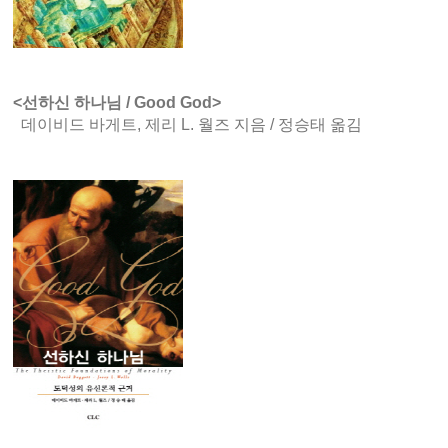
<선하신 하나님 / Good God>
데이비드 바게트, 제리 L. 월즈 지음 / 정승태 옮김