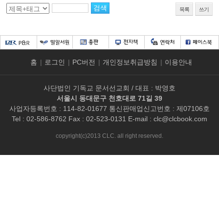
목록
쓰기
홈
|
로그인
|
PC버전
|
개인정보취급방침
|
이용안내
사단법인 기독교 문서선교회 / 대표 : 박영호
서울시 동대문구 천호대로 71길 39
사업자등록번호 : 114-82-01677 통신판매업신고번호 : 제07106호
Tel : 02-586-8762 Fax : 02-523-0131 E-mail :
clc@clcbook.com
copyright(c)2013 CLC. all right reserved.