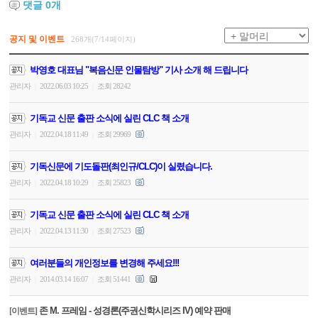
댓글
0
개
공지 및 이벤트
268개(7/14페이지)
박영호 대표님 "복음신문 인물탐방" 기사 소개 해 드립니다
관리자
2022.06.03 10:25
조회 28242
|
|
기독교 신문 출판 소식에 실린 CLC 책 소개
관리자
2022.04.18 11:49
조회 29969
|
|
기독신문에 기도돌판(최인규/CLC)이 실렸습니다.
관리자
2022.04.18 10:29
조회 25823
|
|
기독교 신문 출판 소식에 실린 CLC 책 소개
관리자
2022.04.13 11:30
조회 27523
|
|
여러분들의 개인정보를 변경해 주세요!!!
관리자
2014.03.14 16:07
조회 51441
|
|
존 M. 프레임 - 성경론(주권신학시리즈 IV) 예약 판매
[이벤트]