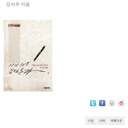
강석우 지음
수정
삭제
목록으로