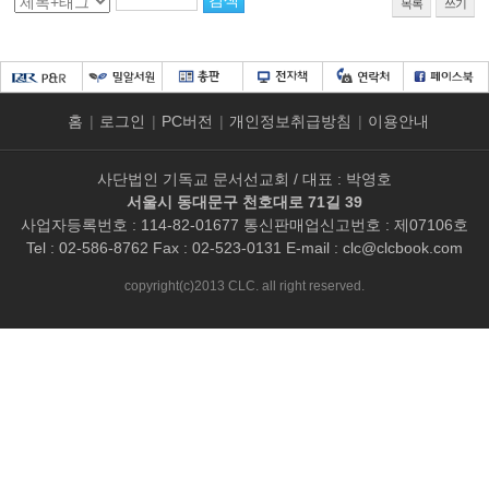
목록
쓰기
홈
|
로그인
|
PC버전
|
개인정보취급방침
|
이용안내
사단법인 기독교 문서선교회 / 대표 : 박영호
서울시 동대문구 천호대로 71길 39
사업자등록번호 : 114-82-01677 통신판매업신고번호 : 제07106호
Tel : 02-586-8762 Fax : 02-523-0131 E-mail :
clc@clcbook.com
copyright(c)2013 CLC. all right reserved.