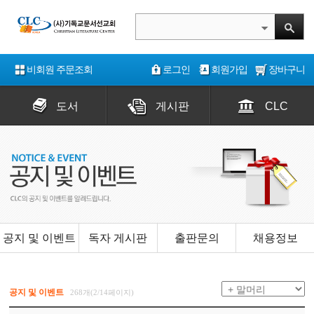
비회원 주문조회
로그인
회원가입
장바구니
도서
게시판
CLC
공지 및 이벤트
독자 게시판
출판문의
채용정보
공지 및 이벤트
268개(2/14페이지)