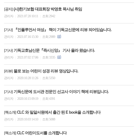
(사)한기보협 대표회장 박영호 목사님 취임
[공지]
관리자
2021.07.20 10:11
조회 2942
|
|
『인플루언서 여성』 책이 기독교신문에 리뷰 되어있습니다.
[기사]
관리자
2021.07.16 15:30
조회 2989
|
|
기독교호남신문『즉시신앙』 기사 올라 왔습니다.
[기사]
관리자
2021.07.02 17:06
조회 3335
|
|
물로 보는 어린이 성경 리뷰 영상입니다.
[리뷰]
관리자
2020.10.28 11:26
조회 5350
|
|
기독신문에 도서관 전문인 선교사 이야기 책에 리뷰입니다.
[기사]
관리자
2020.10.15 09:19
조회 4391
|
|
CLC 와 밀알서원에서 출간 된 E book을 소개합니다
[책소개]
관리자
2020.10.03 14:10
조회 5088
|
|
CLC 어린이도서를 소개합니다
[책소개]