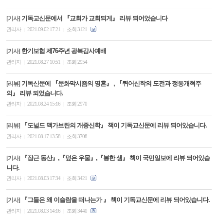
기독교신문에서 『교회가 교회되게』 리뷰 되어었습니다
[기사]
관리자
2021.09.02 17:21
조회 3121
|
|
한기보협 제76주년 광복감사예배
[기사]
관리자
2021.08.27 10:51
조회 2954
|
|
기독신문에 『문화막시즘의 영혼』 , 『퀴어신학의 도전과 정통개혁주
[리뷰]
의』 리뷰 되었습니다.
관리자
2021.08.24 15:16
조회 2970
|
|
『도널드 맥가브란의 개종신학』 책이 기독교신문에 리뷰 되어있습니다.
[리뷰]
관리자
2021.08.17 13:58
조회 3708
|
|
『잠근 동산』,『덮은 우물』,『봉한 샘』 책이 국민일보에 리뷰 되어있습
[기사]
니다.
관리자
2021.08.03 17:34
조회 3421
|
|
『그들은 왜 이슬람을 떠나는가 』 책이 기독교신문에 리뷰 되어있습니다.
[기사]
관리자
2021.08.03 14:16
조회 3440
|
|