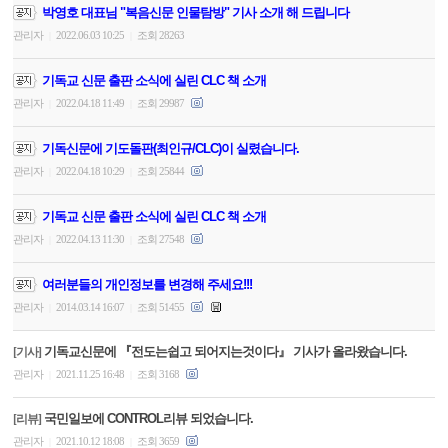
박영호 대표님 "복음신문 인물탐방" 기사 소개 해 드립니다
관리자
2022.06.03 10:25
조회 28263
|
|
기독교 신문 출판 소식에 실린 CLC 책 소개
관리자
2022.04.18 11:49
조회 29987
|
|
기독신문에 기도돌판(최인규/CLC)이 실렸습니다.
관리자
2022.04.18 10:29
조회 25844
|
|
기독교 신문 출판 소식에 실린 CLC 책 소개
관리자
2022.04.13 11:30
조회 27548
|
|
여러분들의 개인정보를 변경해 주세요!!!
관리자
2014.03.14 16:07
조회 51455
|
|
기독교신문에 『전도는쉽고 되어지는것이다』 기사가 올라왔습니다.
[기사]
관리자
2021.11.25 16:48
조회 3168
|
|
국민일보에 CONTROL리뷰 되었습니다.
[리뷰]
관리자
2021.10.12 18:08
조회 3659
|
|