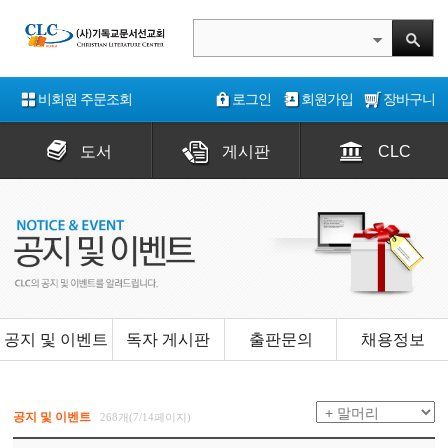
비회원 주문조회
로그인
회원가입
장바구니
도서
게시판
CLC
공지 및 이벤트
독자 게시판
출판문의
채용정보
공지 및 이벤트
268개(7/14페이지)