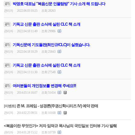
박영호 대표님 "복음신문 인물탐방" 기사 소개 해 드립니다
관리자
2022.06.03 10:25
조회 28263
|
|
기독교 신문 출판 소식에 실린 CLC 책 소개
관리자
2022.04.18 11:49
조회 29986
|
|
기독신문에 기도돌판(최인규/CLC)이 실렸습니다.
관리자
2022.04.18 10:29
조회 25843
|
|
기독교 신문 출판 소식에 실린 CLC 책 소개
관리자
2022.04.13 11:30
조회 27548
|
|
여러분들의 개인정보를 변경해 주세요!!!
관리자
2014.03.14 16:07
조회 51454
|
|
존 M. 프레임 - 성경론(주권신학시리즈 IV) 예약 판매
[이벤트]
관리자
2014.02.25 09:51
조회 10168
|
|
<복음이란 무엇인가> 저자 임덕규 목사님의 국민일보 인터뷰 기사 발췌
관리자
2014.01.28 15:52
조회 10739
|
|