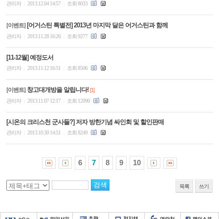
관리자
2013.12.04 14:57
조회 8033
|
|
[어거스틴 특별전] 2013년 마지막 달은 어거스틴과 함께
[이벤트]
관리자
2013.11.28 16:26
조회 9277
|
|
[11-12월] 예정도서
관리자
2013.11.12 16:51
조회 8506
|
|
창고대개방을 알립니다!
[이벤트]
[1]
관리자
2013.11.07 12:17
조회 12090
|
|
[시온의 크리스천 군사들?] 저자 방한기념 싸인회 및 할인판매
관리자
2013.10.30 14:51
조회 8249
|
|
6
7
8
9
10
목록
쓰기