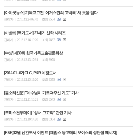
[아이굿뉴스] 기독교고전 ‘어거스틴의 고백록’ 새 옷을 입다
관리자
2013.12.24 09:43
조회 9564
|
|
[특가도서] 21세기 신학 시리즈
[이벤트]
관리자
2013.12.16 10:20
조회 7867
|
|
[수상] 제30회 한국기독교출판문화상
관리자
2013.12.13 17:34
조회 6978
|
|
[2014.01~02] CLC, P&R 예정도서
관리자
2013.12.13 16:20
조회 8355
|
|
[들소리신문] "예수님이 가르쳐주신 기도" 기사
관리자
2013.12.11 10:21
조회 8573
|
|
[크리스천투데이] "성서 고고학" 관련 기사
관리자
2013.12.10 14:28
조회 8334
|
|
[P&R]12월 신간도서 이벤트 [제임스 몽고메리 보이스의 성탄절 메시지]