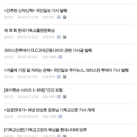
<간추린 신약신학> 국민일보 기사 발췌
관리자
2014.01.23 11:00
조회 9565
|
|
제 30 회 한국기독교출판문화상
관리자
2014.01.20 16:23
조회 9531
|
|
크리스찬투데이 CLC고대근동시리즈 관련 기사글 발췌
관리자
2014.01.18 10:47
조회 10099
|
|
<겨울에 가장 잘 자라는 은혜> 국민일보 쿠키뉴스, 크리스챤 투데이 기사 발췌
관리자
2014.01.16 14:51
조회 8764
|
|
[로이헷숀 시리즈 1~10권] *근간 포함
관리자
2014.01.07 11:36
조회 8168
|
|
<성경연대기> 펴낸 반성호 장로님 기독교신문 기사 개제
관리자
2014.01.03 14:35
조회 11989
|
|
[기독교신문] 기독교고전의 묵상을 현대시대에 반추
관리자
2013.12.24 15:17
조회 8759
|
|