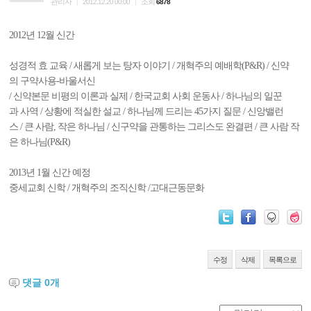
관리자
조회
|
2012.12.20 00:00
|
6878
2012년 12월 신간
성경적 효 교육 / 새롭게 보는 탕자 이야기 / 개혁주의 예배학(P&R) / 신약
의 구약사용-바울서신
/ 신약본문 비평의 이론과 실제 / 한국교회 사회 운동사 / 하나님의 일꾼
과 사역 / 상황에 적실한 설교 / 하나님께 드리는 45가지 질문 / 신앙밸런
스 / 큰 사람, 작은 하나님 / 신구약을 관통하는 그리스도 완결편 / 큰 사람 작
은 하나님(P&R)
2013년 1월 신간 예정
중세교회 신학 / 개혁주의 조직신학 /고대근동문화
수정
삭제
목록으로
댓글
0
개