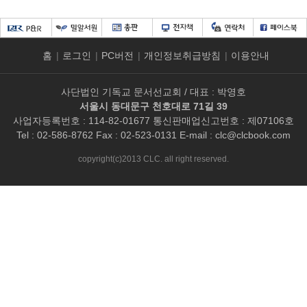
홈
|
로그인
|
PC버전
|
개인정보취급방침
|
이용안내
사단법인 기독교 문서선교회 / 대표 : 박영호
서울시 동대문구 천호대로 71길 39
사업자등록번호 : 114-82-01677 통신판매업신고번호 : 제07106호
Tel : 02-586-8762 Fax : 02-523-0131 E-mail :
clc@clcbook.com
copyright(c)2013 CLC. all right reserved.