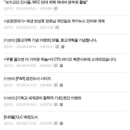
"보수교단 인사들, WCC 반대 위해 제네바 본부로 출발"
관리자
2013.10.04 09:15
조회 8888
|
|
<성경연대기> 펴낸 반성호 장로님 국민일보 쿠키뉴스 인터뷰 개제
관리자
2013.10.02 11:53
조회 11552
|
|
[종교개혁 기념 이벤트] 10월, 종교개혁을 기념합니다.
[이벤트]
관리자
2013.09.30 09:14
조회 10147
|
|
<무릎 꿇으면 더 가까운 하늘>이 CTS 라디오 북콘서트에 소개되었습니다.
관리자
2013.09.16 18:25
조회 8412
|
|
[P&R] 경건도서 시리즈
[이벤트]
관리자
2013.09.14 11:23
조회 8605
|
|
[기독교 세계관의 철학적 기초] 완간 이벤트
[이벤트]
관리자
2013.08.30 10:51
조회 8758
|
|
[9-10월] CLC 예정도서
관리자
2013.08.27 11:02
조회 8309
|
|