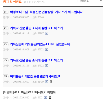
공지 및 이벤트
268개(8/14페이지)
박영호 대표님 "복음신문 인물탐방" 기사 소개 해 드립니다
관리자
2022.06.03 10:25
조회 28240
|
|
기독교 신문 출판 소식에 실린 CLC 책 소개
관리자
2022.04.18 11:49
조회 29967
|
|
기독신문에 기도돌판(최인규/CLC)이 실렸습니다.
관리자
2022.04.18 10:29
조회 25822
|
|
기독교 신문 출판 소식에 실린 CLC 책 소개
관리자
2022.04.13 11:30
조회 27522
|
|
여러분들의 개인정보를 변경해 주세요!!!
관리자
2014.03.14 16:07
조회 51439
|
|
[WCC 특집] WCC 다시보기 이벤트
[이벤트]
관리자
2013.10.29 18:12
조회 9322
|
|