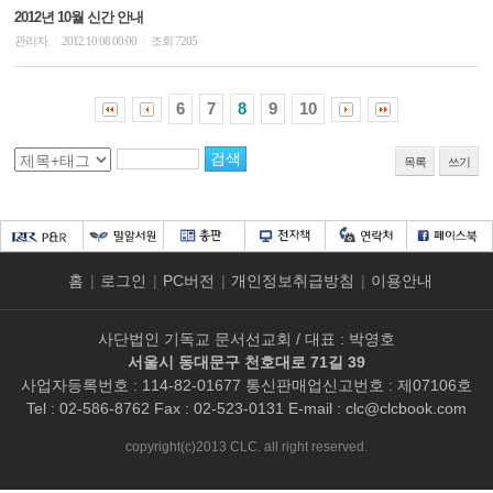
2012년 10월 신간 안내
관리자
2012.10.08 00:00
조회 7205
|
|
6
7
8
9
10
목록
쓰기
홈
|
로그인
|
PC버전
|
개인정보취급방침
|
이용안내
사단법인 기독교 문서선교회 / 대표 : 박영호
서울시 동대문구 천호대로 71길 39
사업자등록번호 : 114-82-01677 통신판매업신고번호 : 제07106호
Tel : 02-586-8762 Fax : 02-523-0131 E-mail :
clc@clcbook.com
copyright(c)2013 CLC. all right reserved.