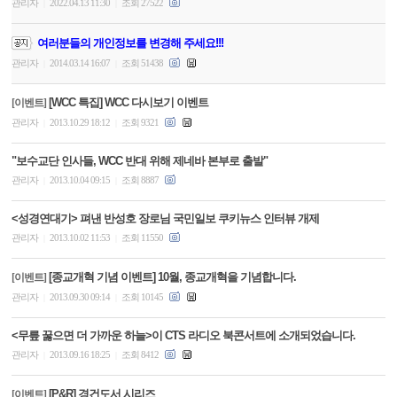
관리자
2022.04.13 11:30
조회 27522
|
|
여러분들의 개인정보를 변경해 주세요!!!
관리자
2014.03.14 16:07
조회 51438
|
|
[WCC 특집] WCC 다시보기 이벤트
[이벤트]
관리자
2013.10.29 18:12
조회 9321
|
|
"보수교단 인사들, WCC 반대 위해 제네바 본부로 출발"
관리자
2013.10.04 09:15
조회 8887
|
|
<성경연대기> 펴낸 반성호 장로님 국민일보 쿠키뉴스 인터뷰 개제
관리자
2013.10.02 11:53
조회 11550
|
|
[종교개혁 기념 이벤트] 10월, 종교개혁을 기념합니다.
[이벤트]
관리자
2013.09.30 09:14
조회 10145
|
|
<무릎 꿇으면 더 가까운 하늘>이 CTS 라디오 북콘서트에 소개되었습니다.
관리자
2013.09.16 18:25
조회 8412
|
|
[P&R] 경건도서 시리즈
[이벤트]