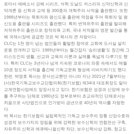
로마서·에베소서 강해 시리즈, 석학 도날드 커스리의 신약신학과 신
약개론 등 신학과 교재 등 300종의 개혁주의 서적을 출판했다. 또한
1988년부터는 목회자와 평신도용 출판에 역점을 두어 목회자 및 평
신도용 출판물 시리즈도 출판했다. 특히 번역위주의 출판을 탈피해
저작위주의 출판으로 창작의욕 고취, 국내 저작물의 영문 발간을 통
해 국제시장에 공급한 것은 박 목사의 큰 자랑이다.
CLC는 1천 명이 넘는 법인들의 활발한 참여로 교회에 도서실 설치
운동 전개하고 있다. 1989년부터는 월간잡지 ‘승리생활’도 창간해 그
리스도인의 생활, 선교와 교육의 이론과 실제를 폭넓게 다루기도 했
다. 특히 CLC는 3년이나 넘게 지속된 코로나의 와중 속에서도 매월
10권 정도의 서적을 출간해 기독교문화 형성에 이바지하기도 했다.
한편, 박영호 목사는 문서선교뿐만 아니라 지난 2021년 7월부터는
(사)한국기독교보수교단협의회(한기보협) 제34대 대표회장도 맡아
교계연합사업에도 앞장서오고 있다. 한기보협은 성경과 신앙에 보수
를 추구하는 단체로 1980년도 정부로부터 초교파적인 단체로서는
처음으로 사단법인으로 인가받아 금년으로 40년의 역사를 자랑한
다.
박 목사는 한기보협의 설립목적인 기독교 보수주의 정통 신앙수호와
성경적 보수가치의 정립을 위해 강력한 보수신학의 연합전선 구축,
자유주의 신학과 에큐메니컬신학 차단, 보수신학사상 강화, 청교도