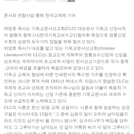
관리자
조회
|
2022.06.03 10:25
|
28235
문서와 연합사업 통해 한국교계에 기여
박영호 목사는 기독교문서선교회(CLC) 대표로서 기독교 신앙서적
의 발행과 함께 (사)한국기독교보수교단협의회 회장으로 정통신앙
수호와 성경적 보수가치 정립을 위해 힘쓰고 있다.
박영호 목사가 대표를 맡고 있는 기독교문서선교회(christian
Literature/이하 CLC)는 청교도적 개혁주의 정통보수신앙과 신앙을
선포하는 국제적이며 초교파적 비영리 문서선교기관으로 국가·종족
·교파의 배경을 초월하여 복음전파에 앞장서오고 있다.
기독교 교육의 향상에 따른 인쇄문서의 특수한 가치를 인정하고 확
인하는 크나큰 목적 아래 1941년 케네스 R. 아담스가 창설한 CLC는
국제적 초교파 단체로 조직되어 하나님의 말씀과 더불어 복음적 기
독교 신자가 지지하는 신앙 기준에 충분한 기독교문서의 세계적 수
요에 보급하도록 노력해오고 있다.
CLC의 사훈은 헌신·믿음·교제·성결이다. 사훈과 함께 암송하는 성경
구절은 이사야 6장 13절의 “그 중에 십분의 일이 오히려 남아있을지
라도 이것도 삼키운바 될 것이나 밤나무, 상수리나무가 베임을 당하
여도 그 그루터기는 남아있는 것 같이 거룩한 씨가 이 땅의 그루터기
니라”이다. 이러한 사훈 아래 50여 개국이 넘는 국가에서 152개의 서