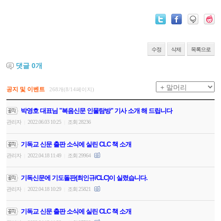
수정
삭제
목록으로
댓글
0
개
공지 및 이벤트
268개(8/14페이지)
박영호 대표님 "복음신문 인물탐방" 기사 소개 해 드립니다
관리자
2022.06.03 10:25
조회 28236
|
|
기독교 신문 출판 소식에 실린 CLC 책 소개
관리자
2022.04.18 11:49
조회 29964
|
|
기독신문에 기도돌판(최인규/CLC)이 실렸습니다.
관리자
2022.04.18 10:29
조회 25821
|
|
기독교 신문 출판 소식에 실린 CLC 책 소개