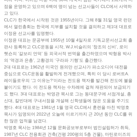
점을 운영하고 있으며 6백여 명이 넘는 선교사들이 CLC에서 사역하
고 있다.
CLC가 한국에서 시작된 것은 1955년이다. 그해 8월 31일 영국 런던
에서 열린총회는 한국에 지부를 설치할 것을 결의하고 제1대 대표로
이정윤 선교사를 임명했다.
이정윤 대표는 문공부에 1955년 10월 4일자로 기독교문서선교회 출
판사 등록하고 CLC운동을 시작, W.J.비슬리의 ‘창조의 신비’, 로이
헷숀의 ‘갈보리 언덕’ 등 외국서적 번역을 출간하였으며 박형용 박사
의 ‘역경과 은총’, 고황경의 ‘구라파 기행’도 출간했다.
2대 대표로는 1962년 미국인 원의만 선교사가 파소오디어 대전을
중심으로 CLC운동을 활발하게 전개했으며, 특히 이 당시 로버트A.
레이들로우의 ‘그 이유는?’이라는 전도용 책자를 발간해 전도에 불을
붙이기도 했다. 이 전도용 책자는 수차례에 걸쳐 재판되어 보급되기
도 했다. 3대 대표로는 박영관 목사로 그는 동대문구에 서점개설, 총
신대, 칼빈대에 구내서점을 개설해 신학생들에 많은 도움을 주기도
했다. 4대 대표로는 1981년 1월 영국 CLC에서 훈련을 마친 박영호
목사가 임명되어 2022년 오늘에 이르기까지 근 20년 동안 CLC를 위
한 많은 업적을 남겼다.
박영호 목사는 1984년 12월 문화공보부로부터 법인설립허가 취득,
1987년 CLC 전용회관 건축(건평 200평의 5층 건물), 마틴로이즈의