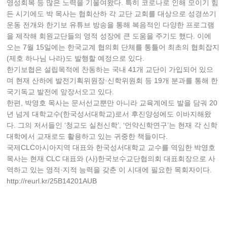
영성회복 등 많은 노력을 기울여왔다. 특히 코로나로 인해 모이기 힘
든 시기에도 박 목사는 협회산하 각 교단 교회를 대상으로 성경쓰기
운동 전개와 한기보 유튜브 방송을 통해 복음적인 다양한 프로그램
을 제작해 회원교단들의 영적 성장에 큰 도움을 주기도 했다. 이에
오는 7월 15일에는 한국교계 협의회 단체를 통틀어 최초의 협회잡지
(제호 하나님 나라)도 발행할 예정으로 있다.
한기보협은 설립목적에 찬동하는 국내 41개 교단이 가입되어 있으
며 현재 산하에 발전기획위원장·신학위원회 등 19개 분과를 통해 한
국기독교 발전에 앞장서오고 있다.
한편, 박영호 목사는 문서선교뿐만 아니라 교육계에도 발을 담궈 20
년 넘게 대학교수(한국성서대학교)로서 후진양성에도 이바지해왔
다. 그의 저서들인 ‘청교도 실천신학’, ‘언약신학연구’는 현재 각 신학
대학에서 교재로도 활용하고 있는 귀중한 책들이다.
국제CLC아시아지역 대표와 한국성서대학교 교수를 역임한 박영호
목사는 현재 CLC 대표와 (사)한국보수교단협의회 대표회장으로 사
역하고 있는 영적·지적 능력을 갖춘 이 시대에 필요한 목회자이다.
http://reurl.kr/25B14201AUB