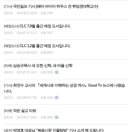
국민일보 기사 (페터 바이어 하우스 전 튀빙겐대학교수)
[기사]
관리자
2024.08.22 18:29
조회 2396
|
|
CLC 7,8월 출간 예정 도서입니다.
[예정도서]
관리자
2024.07.11 15:12
조회 3197
|
|
CLC 1,2월 출간 예정 도서입니다.
[예정도서]
관리자
2024.01.09 16:29
조회 8913
|
|
심승규목사 새 요한 신학, 새 바울 신학
[리뷰]
관리자
2023.07.25 14:31
조회 2636
|
|
최연수 교사의 『세계사로 이해하는 성경 역사』Good Tv 뉴스에 나왔습
[기사]
니다.
관리자
2022.08.09 17:50
조회 3106
|
|
작은 설교 리뷰
[리뷰]
관리자
2022.06.27 18:44
조회 2839
|
|
박영호 대표님 "복음신문 인물탐방" 기사 소개 해 드립니다
[공지]