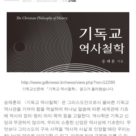
관리자
조회
|
2022.04.13 11:30
|
27546
http://www.gdknews.kr/news/view.php?no=12290
기독교신문에 『기독교 역사철학』 광고가 올라왔습니다.
송재훈의 〈기독교 역사철학〉은 그리스도인으로서 올바른 기독교
역사관을 가져야 함을 역설하며 하나님 말씀에 따른 세계관에 기초
해 역사의 정의·원리·의미·목적 등을 고찰한다. 역사학은 기독교 신
앙과 무관하지 않으며, 우리의 소중한 신앙은 역사성에 기초한다. 무
엇보다 그리스도의 구속 사역을 ‘역사적 사실’로 인정할 때만 우리는
하나님의 약속을 이야기할 수 있고, 마음에 믿어 구원에 이를 수 있