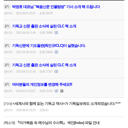
박영호 대표님 "복음신문 인물탐방" 기사 소개 해 드립니다
관리자
2022.06.03 10:25
조회 28259
|
|
기독교 신문 출판 소식에 실린 CLC 책 소개
관리자
2022.04.18 11:49
조회 29986
|
|
기독신문에 기도돌판(최인규/CLC)이 실렸습니다.
관리자
2022.04.18 10:29
조회 25840
|
|
기독교 신문 출판 소식에 실린 CLC 책 소개
관리자
2022.04.13 11:30
조회 27547
|
|
여러분들의 개인정보를 변경해 주세요!!!
관리자
2014.03.14 16:07
조회 51450
|
|
<세계사와 함께 읽는 기독교 역사>가 기독일보에도 소개되었습니다.^^*
[기사]
관리자
2026.08.02 16:20
조회 43
|
|
『마가복음 속 예수님의 수사학』 색인(Index) 파일 안내
[책소개]