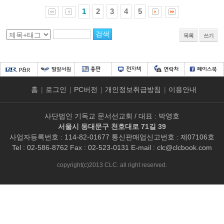
1
2
3
4
5
목록
쓰기
홈
|
로그인
|
PC버전
|
개인정보취급방침
|
이용안내
사단법인 기독교 문서선교회 / 대표 : 박영호
서울시 동대문구 천호대로 71길 39
사업자등록번호 : 114-82-01677 통신판매업신고번호 : 제07106호
Tel : 02-586-8762 Fax : 02-523-0131 E-mail :
clc@clcbook.com
copyright(c)2013 CLC. all right reserved.