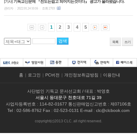
기독교신문에 『전도는쉽고 되어지는것이다』 광고가 올라왔습니다.
[기사]
관리자
2022.01.24 10:16
조회 2703
|
|
1
2
3
4
5
목록
쓰기
홈
|
로그인
|
PC버전
|
개인정보취급방침
|
이용안내
사단법인 기독교 문서선교회 / 대표 : 박영호
서울시 동대문구 천호대로 71길 39
사업자등록번호 : 114-82-01677 통신판매업신고번호 : 제07106호
Tel : 02-586-8762 Fax : 02-523-0131 E-mail :
clc@clcbook.com
copyright(c)2013 CLC. all right reserved.