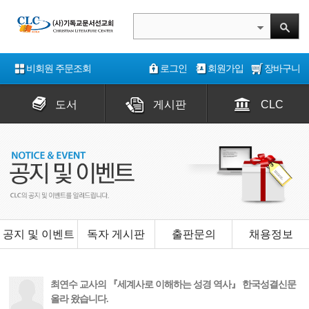
비회원 주문조회
로그인
회원가입
장바구니
도서
게시판
CLC
공지 및 이벤트
독자 게시판
출판문의
채용정보
최연수 교사의 『세계사로 이해하는 성경 역사』 한국성결신문
올라 왔습니다.