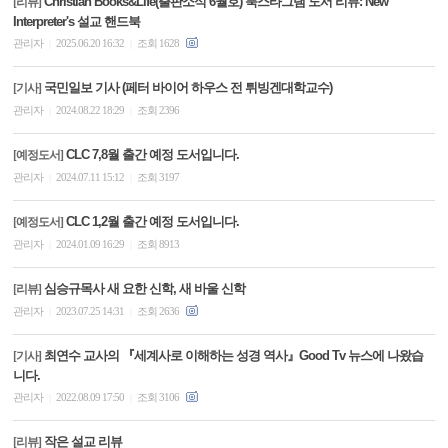
Christian Books&Life(출판소식 6월호) 북스타그램 도서 리뷰: New
[리뷰]
Interpreter's 설교 핸드북
관리자
2025.06.20 16:32
조회 1628
|
|
국민일보 기사 (페터 바이어 하우스 전 튀빙겐대학교수)
[기사]
관리자
2024.08.22 18:29
조회 2396
|
|
CLC 7,8월 출간 예정 도서입니다.
[예정도서]
관리자
2024.07.11 15:12
조회 3197
|
|
CLC 1,2월 출간 예정 도서입니다.
[예정도서]
관리자
2024.01.09 16:29
조회 8913
|
|
심승규목사 새 요한 신학, 새 바울 신학
[리뷰]
관리자
2023.07.25 14:31
조회 2636
|
|
최연수 교사의 『세계사로 이해하는 성경 역사』Good Tv 뉴스에 나왔습
[기사]
니다.
관리자
2022.08.09 17:50
조회 3106
|
|
작은 설교 리뷰
[리뷰]