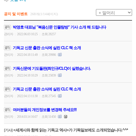
공지 및 이벤트
268개(1/14페이지)
박영호 대표님 "복음신문 인물탐방" 기사 소개 해 드립니다
관리자
2022.06.03 10:25
조회 28257
|
|
기독교 신문 출판 소식에 실린 CLC 책 소개
관리자
2022.04.18 11:49
조회 29986
|
|
기독신문에 기도돌판(최인규/CLC)이 실렸습니다.
관리자
2022.04.18 10:29
조회 25839
|
|
기독교 신문 출판 소식에 실린 CLC 책 소개
관리자
2022.04.13 11:30
조회 27545
|
|
여러분들의 개인정보를 변경해 주세요!!!
관리자
2014.03.14 16:07
조회 51450
|
|
<세계사와 함께 읽는 기독교 역사>가 기독일보에도 소개되었습니다.^^*
[기사]