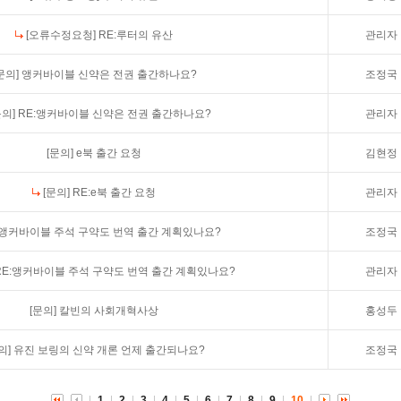
[오류수정요청]
RE:루터의 유산
관리자
문의]
앵커바이블 신약은 전권 출간하나요?
조정국
문의]
RE:앵커바이블 신약은 전권 출간하나요?
관리자
[문의]
e북 출간 요청
김현정
[문의]
RE:e북 출간 요청
관리자
앵커바이블 주석 구약도 번역 출간 계획있나요?
조정국
RE:앵커바이블 주석 구약도 번역 출간 계획있나요?
관리자
[문의]
칼빈의 사회개혁사상
홍성두
의]
유진 보링의 신약 개론 언제 출간되나요?
조정국
1
2
3
4
5
6
7
8
9
10