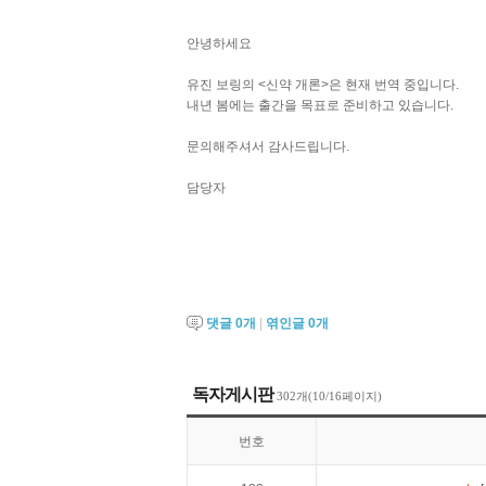
안녕하세요
유진 보링의 <신약 개론>은 현재 번역 중입니다.
내년 봄에는 출간을 목표로 준비하고 있습니다.
문의해주셔서 감사드립니다.
담당자
댓글
0
개
|
엮인글
0
개
독자게시판
302개(10/16페이지)
번호