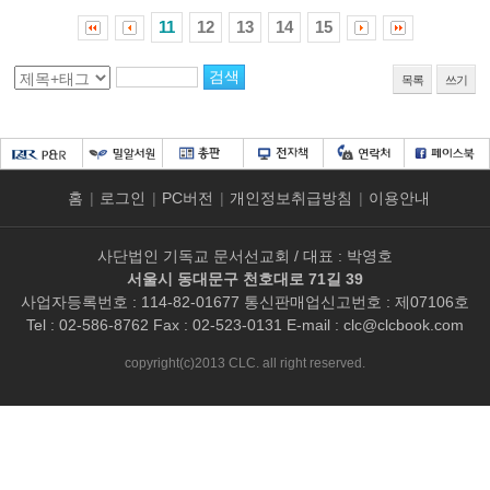
11
12
13
14
15
목록
쓰기
홈
|
로그인
|
PC버전
|
개인정보취급방침
|
이용안내
사단법인 기독교 문서선교회 / 대표 : 박영호
서울시 동대문구 천호대로 71길 39
사업자등록번호 : 114-82-01677 통신판매업신고번호 : 제07106호
Tel : 02-586-8762 Fax : 02-523-0131 E-mail :
clc@clcbook.com
copyright(c)2013 CLC. all right reserved.