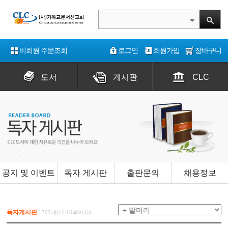
비회원 주문조회
로그인
회원가입
장바구니
도서
게시판
CLC
공지 및 이벤트
독자 게시판
출판문의
채용정보
독자게시판
302개(11/16페이지)