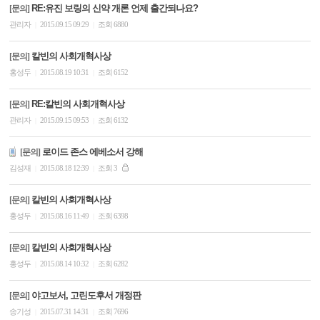
RE:유진 보링의 신약 개론 언제 출간되나요?
[문의]
관리자
2015.09.15 09:29
조회 6880
|
|
칼빈의 사회개혁사상
[문의]
홍성두
2015.08.19 10:31
조회 6152
|
|
RE:칼빈의 사회개혁사상
[문의]
관리자
2015.09.15 09:53
조회 6132
|
|
로이드 존스 에베소서 강해
[문의]
김성재
2015.08.18 12:39
조회 3
|
|
칼빈의 사회개혁사상
[문의]
홍성두
2015.08.16 11:49
조회 6398
|
|
칼빈의 사회개혁사상
[문의]
홍성두
2015.08.14 10:32
조회 6282
|
|
야고보서, 고린도후서 개정판
[문의]
송기성
2015.07.31 14:31
조회 7696
|
|