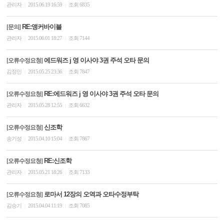
관리자
2015.06.19 16:59
조회 6835
|
|
RE:앵커바이블
[문의]
관리자
2015.06.01 18:27
조회 7144
|
|
에드워즈 j 영 이사야 3권 주석 오타 문의
[오류수정요청]
김정민
2015.05.25 23:36
조회 7847
|
|
RE:에드워즈 j 영 이사야 3권 주석 오타 문의
[오류수정요청]
관리자
2015.05.28 12:55
조회 6632
|
|
신조학
[오류수정요청]
송기성
2015.04.10 15:04
조회 7867
|
|
RE:신조학
[오류수정요청]
관리자
2015.05.21 18:26
조회 7133
|
|
로마서 12장의 오역과 오타수정부탁
[오류수정요청]
김승기
2015.04.04 11:19
조회 7085
|
|