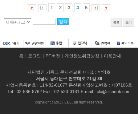
1
2
3
4
5
목록
쓰기
홈
|
로그인
|
PC버전
|
개인정보취급방침
|
이용안내
사단법인 기독교 문서선교회 / 대표 : 박영호
서울시 동대문구 천호대로 71길 39
사업자등록번호 : 114-82-01677 통신판매업신고번호 : 제07106호
Tel : 02-586-8762 Fax : 02-523-0131 E-mail :
clc@clcbook.com
copyright(c)2013 CLC. all right reserved.