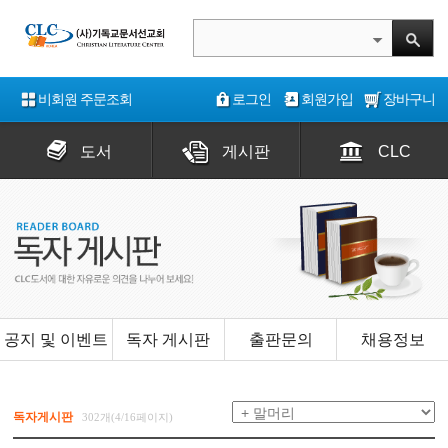
비회원 주문조회
로그인
회원가입
장바구니
도서
게시판
CLC
공지 및 이벤트
독자 게시판
출판문의
채용정보
독자게시판
302개(4/16페이지)