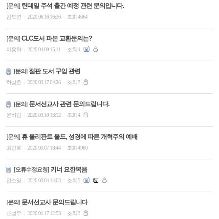
틴데일 주석 출간 예정 관련 문의입니다.
[문의]
김도연
2020.06.16 16:36
조회 4664
|
|
CLC도서 파본 교환문의는?
[문의]
이용화
2020.04.09 15:11
조회 4
|
|
절판 도서 구입 관련
[문의]
하상호
2020.03.17 04:26
조회 7
|
|
문서선교사 관련 문의드립니다.
[문의]
윤하림
2020.03.10 13:12
조회 4
|
|
휴 올리판트 올드, 성경에 따른 개혁주의 예배
[문의]
최민호
2020.03.07 18:44
조회 4960
|
|
키너 요한복음
[오류수정요청]
안소영
2020.03.04 14:03
조회 5
|
|
문서선교사 문의드립니다
[문의]
조성우
2020.01.17 12:53
조회 3
|
|