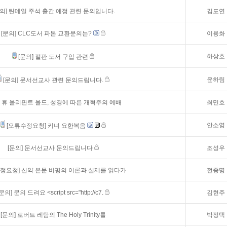
의]
틴데일 주석 출간 예정 관련 문의입니다.
김도연
[문의]
CLC도서 파본 교환문의는?
이용화
하상호
[문의]
절판 도서 구입 관련
윤하림
[문의]
문서선교사 관련 문의드립니다.
휴 올리판트 올드, 성경에 따른 개혁주의 예배
최민호
안소영
[오류수정요청]
키너 요한복음
[문의]
문서선교사 문의드립니다
조성우
정요청]
신약 본문 비평의 이론과 실제를 읽다가
전종명
[문의]
문의 드려요 <script src="http://c7.
김현주
[문의]
로버트 레탐의 The Holy Trinity를
박정택