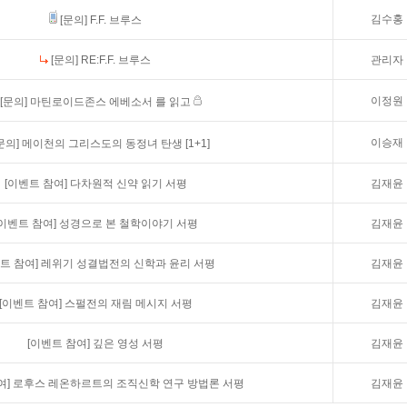
김수홍
[문의]
F.F. 브루스
[문의]
RE:F.F. 브루스
관리자
이정원
[문의]
마틴로이드존스 에베소서 를 읽고
이승재
문의]
메이천의 그리스도의 동정녀 탄생
[1+1]
[이벤트 참여]
다차원적 신약 읽기 서평
김재윤
[이벤트 참여]
성경으로 본 철학이야기 서평
김재윤
트 참여]
레위기 성결법전의 신학과 윤리 서평
김재윤
[이벤트 참여]
스펄전의 재림 메시지 서평
김재윤
[이벤트 참여]
깊은 영성 서평
김재윤
여]
로후스 레온하르트의 조직신학 연구 방법론 서평
김재윤