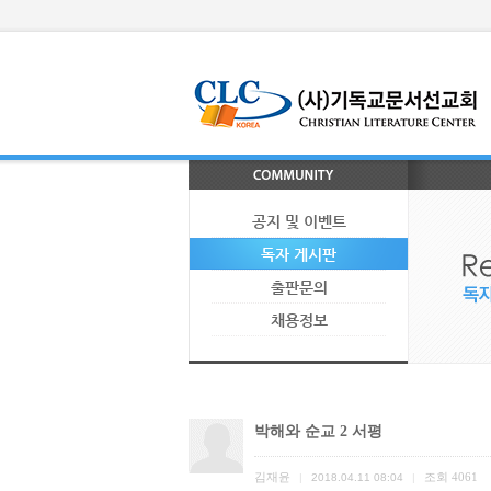
공지 및 이벤트
독자 게시판
출판문의
채용정보
박해와 순교 2 서평
김재윤
조회
4061
|
2018.04.11 08:04
|