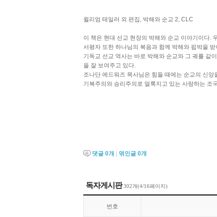
윌리엄 테일러 외 편집, 박해와 순교 2, CLC
이 책은 현대 선교 현장의 박해와 순교 이야기이다.
서평자 또한 하나님의 복음과 함께 박해와 핍박을 받
기독교 선교 역사는 바로 박해와 순교와 그 궤를 같이
을 잘 보여주고 있다.
조나단 에드워즈 목사님은 힘들 때에는 순교의 신앙을
기복주의와 승리주의로 얼룩지고 있는 사랑하는 조국 
댓글
0
개
|
엮인글
0
개
독자게시판
302개(4/16페이지)
번호