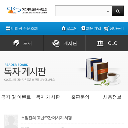
비회원 주문조회
로그인
회원가입
장바구니
도서
게시판
CLC
공지 및 이벤트
독자 게시판
출판문의
채용정보
스펄전의 고난주간 메시지 서평