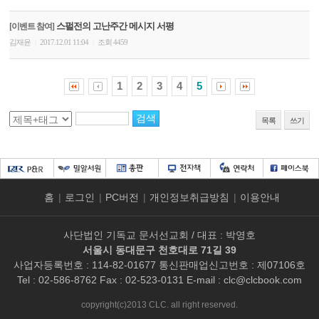
스펄전의 고난주간 메시지 서평
[이벤트 참여]
김재윤
2017.12.01 11:04
조회 4459
|
|
1
2
3
4
5
목록
쓰기
홈
|
로그인
|
PC버전
|
개인정보취급방침
|
이용안내
사단법인 기독교 문서선교회 / 대표 : 박영호
서울시 동대문구 천호대로 71길 39
사업자등록번호 : 114-82-01677 통신판매업신고번호 : 제07106호
Tel : 02-586-8762 Fax : 02-523-0131 E-mail :
clc@clcbook.com
copyright(c)2013 CLC. all right reserved.