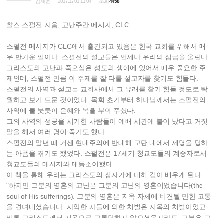
김재윤
조회
|
2017.12.01 11:04
|
4458
찰스 스펄전 지음, 고난주간 메시지, CLC
스펄전 메시지가 CLC에서 출간되고 있음은 한국 교회를 위해서 매
우 반가운 일이다. 스펄전의 설교들은 언제나 우리의 심금을 울린다.
그리스도의 고난과 죽으심은 성도의 생애에 있어서 매우 중요한 주
제인데, 스펄전 만큼 이 주제를 잘 다룰 설교자를 찾기도 힘들다.
스펄전의 사역과 설교는 교회사에서 그 유래를 찾기 힘들 정도로 탁
월하고 보기 드문 것이었다. 목회 초기부터 하나님께서는 스펄전의
사역에 물 붓듯이 은혜와 복을 부어 주셨다.
그의 사역의 성공을 시기한 사람들이 예배 시간에 불이 났다고 거짓
말을 해서 여러 명이 죽기도 했다.
스펄전의 말년 때 거센 현대주의에 반대해 교단 내에서 제명을 당하
는 아픔을 겪기도 했었다. 스펄전은 17세기 청교도들의 계승자로서
청교도들의 메시지와 대동소이했다.
이 책을 통해 우리는 그리스도의 십자가에 대해 깊이 배우게 된다.
"하지만 그분의 영혼의 고난은 그분의 고난의 영혼이었습니다(the
soul of His sufferings). 그분의 영혼은 지옥 자체에 비견될 만한 고통
을 견뎌내셨습니다. 사악한 자들에 의한 처벌은 지옥의 처벌이었고
비록 그리스도께서 지옥으로 고통당하지 않으셨을지라도, 그분은 그