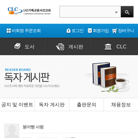
비회원 주문조회
로그인
회원가입
장바구니
도서
게시판
CLC
공지 및 이벤트
독자 게시판
출판문의
채용정보
붕어빵 서평