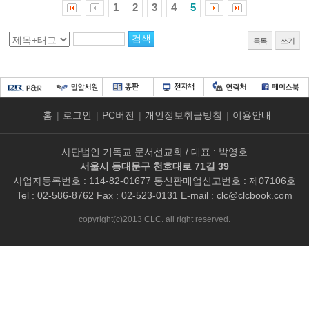
1
2
3
4
5
목록
쓰기
홈
|
로그인
|
PC버전
|
개인정보취급방침
|
이용안내
사단법인 기독교 문서선교회 / 대표 : 박영호
서울시 동대문구 천호대로 71길 39
사업자등록번호 : 114-82-01677 통신판매업신고번호 : 제07106호
Tel : 02-586-8762 Fax : 02-523-0131 E-mail :
clc@clcbook.com
copyright(c)2013 CLC. all right reserved.