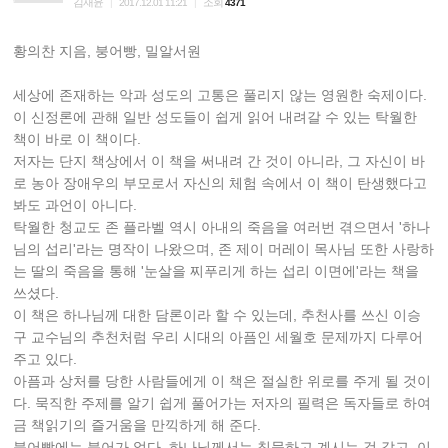
김재윤
조회
|
2017.12.01 11:21
|
4371
황의찬 지음, 붕어빵, 밀알서원
세상에 존재하는 악과 성도의 고통은 풀리지 않는 영원한 숙제이다.
이 신정론에 관해 일반 성도들이 쉽게 읽어 내려갈 수 있는 탁월한
책이 바로 이 책이다.
저자는 단지 책상에서 이 책을 써내려 간 것이 아니라, 그 자신이 바
로 농아 장애우의 부모로서 자신의 체험 속에서 이 책이 탄생했다고
봐도 과언이 아니다.
탁월한 청교도 존 플라벨 역시 아내의 죽음을 여러번 겪으면서 '하나
님의 섭리'라는 명작이 나왔으며, 존 제이 머레이 목사님 또한 사랑하
는 딸의 죽음을 통해 '눈살을 찌푸리게 하는 섭리 이면에'라는 책을
쓰셨다.
이 책은 하나님께 대한 담론이라 할 수 있는데, 추천사를 쓰신 이승
구 교수님의 추천처럼 우리 시대의 아픔인 세월호 문제까지 다루어
주고 있다.
아픔과 상처를 당한 사람들에게 이 책은 절실한 위로를 주게 될 것이
다. 묵직한 주제를 알기 쉽게 풀어가는 저자의 필력은 독자들로 하여
금 책읽기의 즐거움을 만끽하게 해 준다.
붕어빵에는 붕어가 없다. 하나님께서는 침묵하고 계시는 것 같고, 이