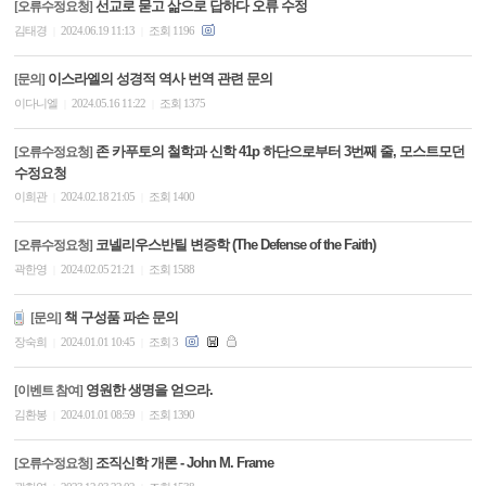
선교로 묻고 삶으로 답하다 오류 수정
[오류수정요청]
김태경
2024.06.19 11:13
조회 1196
|
|
이스라엘의 성경적 역사 번역 관련 문의
[문의]
이다니엘
2024.05.16 11:22
조회 1375
|
|
존 카푸토의 철학과 신학 41p 하단으로부터 3번째 줄, 모스트모던
[오류수정요청]
수정요청
이희관
2024.02.18 21:05
조회 1400
|
|
코넬리우스반틸 변증학 (The Defense of the Faith)
[오류수정요청]
곽한영
2024.02.05 21:21
조회 1588
|
|
책 구성품 파손 문의
[문의]
장숙희
2024.01.01 10:45
조회 3
|
|
영원한 생명을 얻으라.
[이벤트 참여]
김환봉
2024.01.01 08:59
조회 1390
|
|
조직신학 개론 - John M. Frame
[오류수정요청]