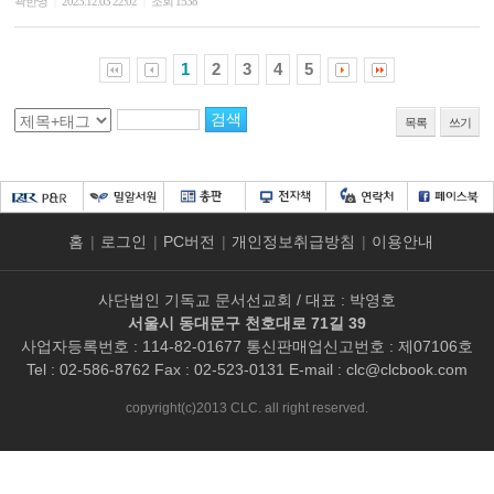
곽한영
2023.12.03 22:02
조회 1538
|
|
1
2
3
4
5
목록
쓰기
홈
|
로그인
|
PC버전
|
개인정보취급방침
|
이용안내
사단법인 기독교 문서선교회 / 대표 : 박영호
서울시 동대문구 천호대로 71길 39
사업자등록번호 : 114-82-01677 통신판매업신고번호 : 제07106호
Tel : 02-586-8762 Fax : 02-523-0131 E-mail :
clc@clcbook.com
copyright(c)2013 CLC. all right reserved.