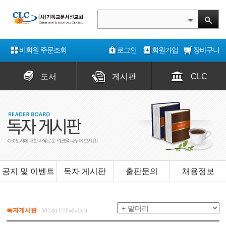
비회원 주문조회
로그인
회원가입
장바구니
도서
게시판
CLC
공지 및 이벤트
독자 게시판
출판문의
채용정보
독자게시판
302개(1/16페이지)