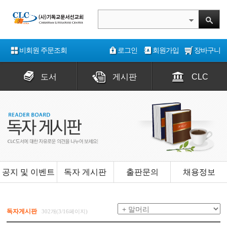
비회원 주문조회
로그인
회원가입
장바구니
도서
게시판
CLC
공지 및 이벤트
독자 게시판
출판문의
채용정보
독자게시판
302개(3/16페이지)