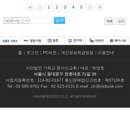
1
2
3
4
5
목록
쓰기
홈
|
로그인
|
PC버전
|
개인정보취급방침
|
이용안내
사단법인 기독교 문서선교회 / 대표 : 박영호
서울시 동대문구 천호대로 71길 39
사업자등록번호 : 114-82-01677 통신판매업신고번호 : 제07106호
Tel : 02-586-8762 Fax : 02-523-0131 E-mail :
clc@clcbook.com
copyright(c)2013 CLC. all right reserved.