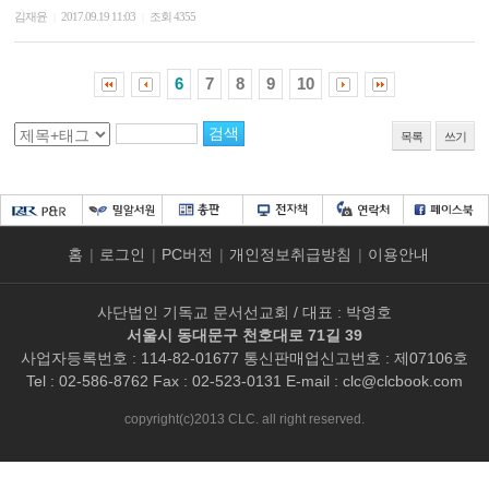
김재윤
2017.09.19 11:03
조회 4355
|
|
6
7
8
9
10
목록
쓰기
홈
|
로그인
|
PC버전
|
개인정보취급방침
|
이용안내
사단법인 기독교 문서선교회 / 대표 : 박영호
서울시 동대문구 천호대로 71길 39
사업자등록번호 : 114-82-01677 통신판매업신고번호 : 제07106호
Tel : 02-586-8762 Fax : 02-523-0131 E-mail :
clc@clcbook.com
copyright(c)2013 CLC. all right reserved.