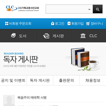
비회원 주문조회
로그인
회원가입
장바구니
도서
게시판
CLC
공지 및 이벤트
독자 게시판
출판문의
채용정보
복음주의 예배학 서평