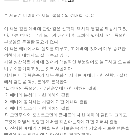
김재윤
조회
|
2017.10.19 10:52
|
7428
존 제퍼슨 데이비스 지음, 복음주의 예배학, CLC
이 책은 참된 예배에 관한 깊은 신학적, 역사적 통찰을 제공하고 있
다. 바른 예배는 우리 모두의 관심이며, 교회에 있어서 매우 중요한
부분임은 두말할 필요가 없다.
이 책은 예배에서의 실재를 다루고, 또 예배에 있어서 매우 중요한
성찬식에 대해서도 잘 다루고 있다.
사실 성찬식은 예배에 있어서 핵심적인 부분임에도 불구하고 오늘날
너무 소홀히되고 있는 것도 사실이다.
저자는 미국 복음주의 세부 문화가 지니는 예배에대한 신학과 실행
에서 결핍을 여섯 분야로 분석한다.
"1. 예배의 중요성과 우선순위에 대한 이해의 결핍
2. 예배의 본성에 대한 이해의 결핍
3. 예배에 참석하는 사람에 대한 이해의 결핍
4. 예배의 요소에 대한 이해의 결핍
5. 모던주의와 포스트모던의 존재론에 대한 이해의 결핍과 그리고
그것이 어떻게 진정한 예배를 훼손하는지에 대한 이해의 결핍
6. 진정한 예배의 기쁨을 위한 새로운 송영적 기술과 새로운 행동을
배워야 하는 필요성에 대한 이해의 결핍"(29면)