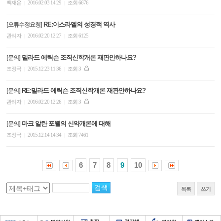
백재은
2016.02.03 14:29
조회 6676
|
|
RE:이스라엘의 성경적 역사
[오류수정요청]
관리자
2016.02.20 12:27
조회 6125
|
|
밀라드 에릭슨 조직신학개론 재판안하나요?
[문의]
조정국
2015.12.23 11:36
조회 3
|
|
RE:밀라드 에릭슨 조직신학개론 재판안하나요?
[문의]
관리자
2016.02.20 12:26
조회 3
|
|
마크 알란 포웰의 신약개론에 대해
[문의]
조정국
2015.12.14 14:34
조회 7461
|
|
6
7
8
9
10
목록
쓰기