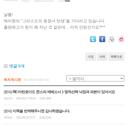
이성민
조회
|
2016.02.23 15:01
|
7031
샬롬!
메이첸의 "그리스도의 동정녀 탄생"을 기다리고 있습니다.
출판예고가 된지 꽤 지난 것 같은데... 아직 안된건가요?^^
수정
삭제
목록으로
댓글
0
개
독자게시판
302개(9/16페이지)
RE:마틴로이드 존스의 에베소서 1 영적선택 낙장과 파본이 있어서요
[문의]
관리자
2016.09.27 09:24
조회 5800
|
|
이책을 번역해주시면 감사하겠습니다.
[문의]
박태순
2016.08.29 15:57
조회 6350
|
|