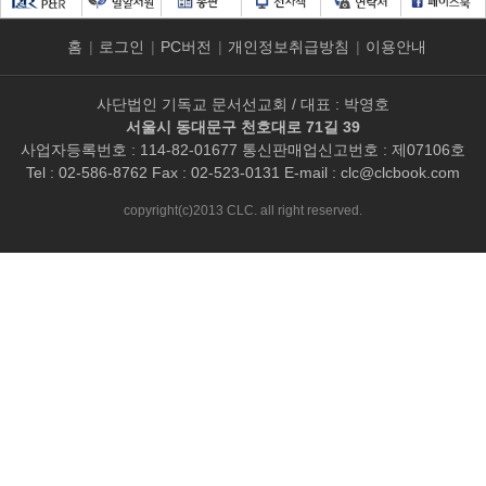
홈
|
로그인
|
PC버전
|
개인정보취급방침
|
이용안내
사단법인 기독교 문서선교회 / 대표 : 박영호
서울시 동대문구 천호대로 71길 39
사업자등록번호 : 114-82-01677 통신판매업신고번호 : 제07106호
Tel : 02-586-8762 Fax : 02-523-0131 E-mail :
clc@clcbook.com
copyright(c)2013 CLC. all right reserved.