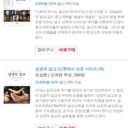
(
)
9,000원
10%
할인
5%
적립
“교회의 역사는 설교의 역사다”라고 한 다간(E. C. Dargan)
의 말과 같이 종교개혁을 ‘말씀의 재발견,’ ‘설교의 본질 회복
운동’이라는 설교 신학적 시각으로 루터를 비롯하여 11명의
종교개혁자들의 생애와 신학사상, 설교의 특징들, 그리고 설
교의 모델들을 간략하게 분석하고 한국교회 강단에 적용하
였다.
장바구니
바로구매
성경적 설교 (신학박사 논문 시리즈 30)
조성현 | 신국판 무선, 264면
(
)
10,800원
10%
할인
5%
적립
저자는 한국교회 위기를 강단의 위기로 진단하면서 그 원인
이 성경적 설교의 부재에 있음을 말한다. 성경적 설교란 성
경구절만 많이 인용하면 된다는 오해의 차원을 넘어서, 칼
바르트(Karl Barth)의 설교신학을 근거로 성경적 설교의 삼
중적 구조(중심성, 순수성, 진정성)를 가져야 한다고 언급하
고 성경적 설교의 실례들을 함께 소개하고 있다.