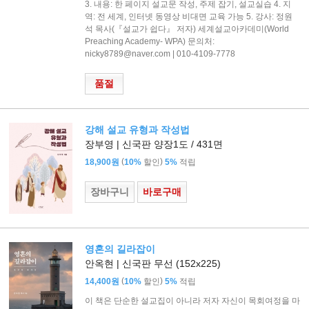
3. 내용: 한 페이지 설교문 작성, 주제 잡기, 설교실습 4. 지
역: 전 세계, 인터넷 동영상 비대면 교육 가능 5. 강사: 정원
석 목사(『설교가 쉽다』 저자) 세계설교아카데미(World
Preaching Academy- WPA) 문의처:
nicky8789@naver.com | 010-4109-7778
품절
강해 설교 유형과 작성법
장부영 | 신국판 양장1도 / 431면
(
)
18,900원
10%
할인
5%
적립
장바구니
바로구매
영혼의 길라잡이
안옥현 | 신국판 무선 (152x225)
(
)
14,400원
10%
할인
5%
적립
이 책은 단순한 설교집이 아니라 저자 자신이 목회여정을 마