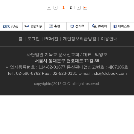
1
2
홈
|
로그인
|
PC버전
|
개인정보취급방침
|
이용안내
사단법인 기독교 문서선교회 / 대표 : 박영호
서울시 동대문구 천호대로 71길 39
사업자등록번호 : 114-82-01677 통신판매업신고번호 : 제07106호
Tel : 02-586-8762 Fax : 02-523-0131 E-mail :
clc@clcbook.com
copyright(c)2013 CLC. all right reserved.