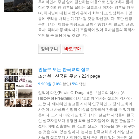
무리라면서 주님 앞에 결산하는 마음으로 신앙고백과 함께
정성껏 정리한 영혼을 울리는 설교로서 잠자는 영혼을 깨우
며, 하나님에 대한 사랑과 은혜가 회복되고, 영성회복과 믿
음에 뿌리를 내리는 계기가 될 것을 확신합니다. 또한 현장
목회에서의 체험을 바탕으로 교회 각종행사에 필요한 권면,
축사, 격려사 등 예식사가 포함되어 있어 목사님들의 목회사
역에도 큰 도움이 될 것입니다.
장바구니
바로구매
인물로 보는 한국교회 설교
조성현 | 신국판 무선 / 224 page
(
)
9,900원
10%
할인
5%
적립
일찍이 다간(Edwin C. Dargan)은 『설교의 역사』(A
History of Preaching)에서 “교회의 역사는 설교의 역사”라
고 했다. 왜냐하면 설교를 자세히 연구하면 그 당시 교회의
사건이나 사상과 신앙의 이슈를 정확하게 간파할 수 있기 때
문이다. 그러나 아쉽게도 한국에서의 설교학 저작들이 한국
인 설교자들보다 유명한 외국 설교자들에 더 많은 관심을 가
졌다. 이에 소홀했던 한국교회 설교의 거장들을 찾아 탐구하
는 것은 의미 있는 일이다. 본서는 한국교회 초기 서양 선교
사들의 설교부터 시작하여, 열세 분의 명망 있는 한국인 설