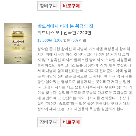
장바구니
바로구매
밧모섬에서 바라 본 황금의 집
위트니스 오 | 신국판 / 240면
(
)
13,500원
10%
할인
5%
적립
성막은 존귀한 왕이신 하나님이 이스라엘 백성들과 함께하
시기 위해 세우게 하신 것이다. 그러나 성막은 거기서 그치
지 않고 성육신 하셔서 팔레스틴 땅에서 이스라엘 백성들과
함께하셨던 예수 그리스도를 상징하며, 장차 새 예루살렘에
서 하나님이 함께하신다는 메시지까지 전해준다. 이에 성막
은 하나님의 신비로운 설계도면 그 자체이며, 마지막 세대를
향한 살아있는 영성으로 꿈틀거리는 곳이라고 저자는 말한
다. 그래서 저자는 사도 요한계시록까지 아우르며 성막의 의
미를 찾는다. 성막의 구조와 도구들을 다채로운 그림들과 함
께 설명하며 그 상징하는 바와 메시지를 전해준다. 각 장에
실린 "이야기 속으로“라는 짧은 글은 연극처럼 구약 시대의
성막과 제사 또는 그 시대인들의 묵상을 실감하게 한다.
장바구니
바로구매