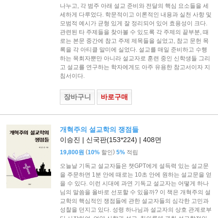
나누고, 각 범주 아래 설교 준비와 전달의 핵심 요소들을 세
세하게 다루었다. 학문적이고 이론적인 내용과 실천 사항 및
모범적 예시가 균형 있게 잘 정리되어 있어 효용성이 크다.
관련된 타 주제들을 찾아볼 수 있도록 각 주제의 끝부분, 때
로는 본문 중간에 참고 주제 제목들을 실었고, 참고 문헌 목
록을 각 아티클 말미에 실었다. 설교를 매일 준비하고 수행
하는 목회자뿐만 아니라 설교자로 훈련 중인 신학생들 그리
고 설교를 연구하는 학자에게도 아주 유용한 참고서이자 지
침서이다.
장바구니
바로구매
개혁주의 설교학의 쟁점들
이승진 | 신국판(153*224) | 408면
(
)
19,800원
10%
할인
5%
적립
오늘날 기독교 설교자들은 챗GPT에게 설득력 있는 설교문
을 주문하면 1분 안에 때로는 10초 안에 원하는 설교문을 얻
을 수 있다. 이런 시대에 과연 기독교 설교자는 어떻게 하나
님의 말씀을 올바로 선포할 수 있을까? 이 책은 개혁주의 설
교학의 핵심적인 쟁점들에 관한 설교자들의 심각한 고민과
성찰을 던지고 있다. 성령 하나님과 설교자의 상호 관계로부