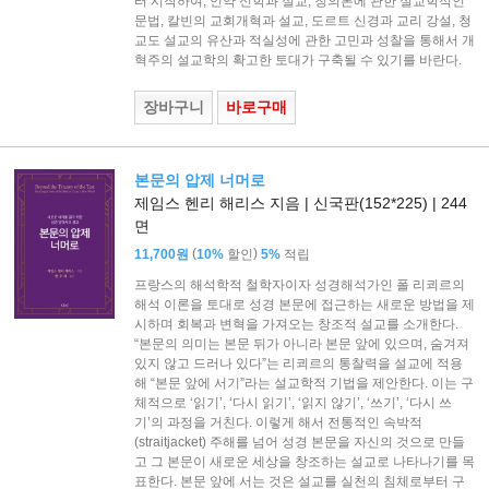
터 시작하여, 언약 신학과 설교, 칭의론에 관한 설교학적인
문법, 칼빈의 교회개혁과 설교, 도르트 신경과 교리 강설, 청
교도 설교의 유산과 적실성에 관한 고민과 성찰을 통해서 개
혁주의 설교학의 확고한 토대가 구축될 수 있기를 바란다.
장바구니
바로구매
본문의 압제 너머로
제임스 헨리 해리스 지음 | 신국판(152*225) | 244
면
(
)
11,700원
10%
할인
5%
적립
프랑스의 해석학적 철학자이자 성경해석가인 폴 리쾨르의
해석 이론을 토대로 성경 본문에 접근하는 새로운 방법을 제
시하며 회복과 변혁을 가져오는 창조적 설교를 소개한다.
“본문의 의미는 본문 뒤가 아니라 본문 앞에 있으며, 숨겨져
있지 않고 드러나 있다”는 리쾨르의 통찰력을 설교에 적용
해 “본문 앞에 서기”라는 설교학적 기법을 제안한다. 이는 구
체적으로 ‘읽기’, ‘다시 읽기’, ‘읽지 않기’, ‘쓰기’, ‘다시 쓰
기’의 과정을 거친다. 이렇게 해서 전통적인 속박적
(straitjacket) 주해를 넘어 성경 본문을 자신의 것으로 만들
고 그 본문이 새로운 세상을 창조하는 설교로 나타나기를 목
표한다. 본문 앞에 서는 것은 설교를 실천의 침체로부터 구