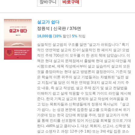
장바구니
바로구매
설교가 쉽다
정원석 | 신국판 / 376면
(
)
18,000원
10%
할인
5%
적립
실질적인 설교법의 구조를 알면 “설교가 쉬워집니다.” 획기
적인 연연역법 설교의 진수! 실용적인 한 페이지 설교! 모법
적인 주제 700선! 이 모두를 이 한 권의 책에 담았습니다. 이
책은 현대 설교의 문제점에서 출발해 현대 설교의 대안을 제
시함으로써, 제목 작성에서부터 설교 실습까지 설교의 모든
것을 총망라하는 현대 설교 방법론의 결정판이다. 기존의 많
은 학술적 이론 위주의 설교 기법들과는 차별화된 “실전 설
교 지침서”을 담은 이 책은 연역법 3대지 설교의 세 가지 주
요 내용, 즉 설교 작성법, 설교 주제 잡기 및 설교 전달법을
이해하기 쉽고 실제 적용할 수 있도록 가이드 라인을 제시해
준다. 한국 기독교 설교의 문제와 설교 작성에 어려움을 겪
고 있는 목회자들과 신학생들에게 정원석 목사님의 『설교
가 쉽다』는 성경 본문에 집중한 설교를 도와줌으로써 위기
가운데 있는 한국 강단에 희망을 주며, 많은 설교자가 이책
을 통해 진리를 선포함에 있어 자신감을 회복할 것으로 기대
한다. ▪WPA 설교 클리닉▪ 1. 대상: 목회자, 선교사, 신학생 및
설교 소명자 2. 과정: 12주 (주 1회) 또는 3박 4일 집중 코스