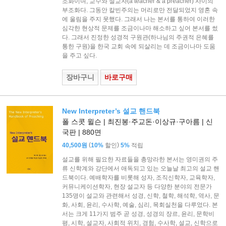
조화이며, 교수와 설교자(a teacher & a preacher) 사이의
부조화다. 그동안 칼빈주의는 머리로만 전달되었지 영혼 속
에 울림을 주지 못했다. 그래서 나는 본서를 통하여 이러한
심각한 현상적 문제를 조금이나마 해소하고 싶어 본서를 썼
다. 그래서 진정한 성경적 구원관(하나님의 주권적 은혜를
통한 구원)을 한국 교회 속에 되살리는 데 조금이나마 도움
을 주고 싶다.
장바구니
바로구매
New Interpreter’s 설교 핸드북
폴 스콧 윌슨 | 최진봉·주교돈·이상규·구아름 | 신
국판 | 880면
(
)
40,500원
10%
할인
5%
적립
설교를 위해 필요한 자료들을 총망라한 본서는 영미권의 주
류 신학계와 강단에서 애독되고 있는 오늘날 최고의 설교 핸
드북이다. 예배학자를 비롯해 성자, 조직신학자, 교육학자,
커뮤니케이션학자, 현장 설교자 등 다양한 분야의 전문가
135명이 설교와 관련해서 성경, 신학, 철학, 해석학, 역사, 문
화, 사회, 윤리, 수사학, 예술, 심리, 목회실천을 다루었다. 본
서는 크게 11가지 범주 곧 성경, 성경의 장르, 윤리, 문학비
평, 시학, 설교자, 사회적 위치, 경험, 수사학, 설교, 신학으로