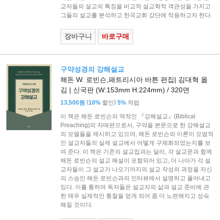
교자들의 설교의 특징을 비교적 설교학적 객관성을 가지고
그들의 설교를 분석하고 한국교회 강단에 적용하고자 한다.
장바구니
바로구매
구약성경의 강해설교
해돈 W. 로빈슨,패트리시아 바튼 편집| 김대혁 옮
김 | 신국판 (W:153mm H:224mm) / 320면
(
)
13,500원
10%
할인
5%
적립
이 책은 해돈 로빈슨의 역작인 『강해설교』(Biblical
Preaching)의 자매편으로서, 구약을 본문으로 한 강해설교
의 모델들을 제시하고 있으며, 해돈 로빈슨의 이론이 모범적
인 설교자들의 실제 설교에서 어떻게 구체화되었는지를 보
여 준다. 이 책은 기존의 설교집과는 달리, 각 설교문과 함께
해돈 로빈슨의 설교 해설이 포함되어 있고, 더 나아가 각 설
교자들이 그 설교가 나오기까지의 설교 작성의 과정을 자신
의 스승인 해돈 로빈슨과의 인터뷰에서 설명하고 풀어내고
있다. 이를 통하여 독자들은 설교자의 삶과 설교 준비에 관
한 매우 실제적인 통찰을 얻게 되어 좀 더 노련해지고 성숙
해질 것이다.