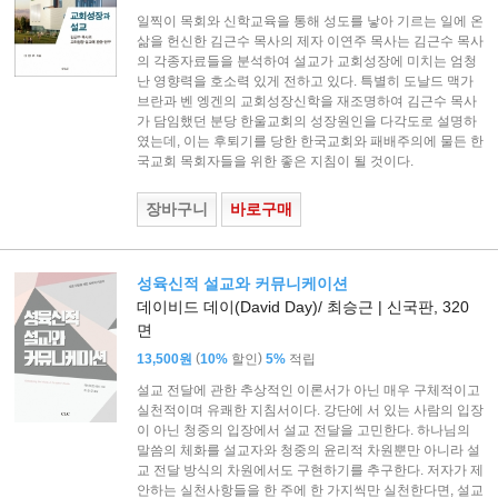
일찍이 목회와 신학교육을 통해 성도를 낳아 기르는 일에 온
삶을 헌신한 김근수 목사의 제자 이연주 목사는 김근수 목사
의 각종자료들을 분석하여 설교가 교회성장에 미치는 엄청
난 영향력을 호소력 있게 전하고 있다. 특별히 도날드 맥가
브란과 벤 엥겐의 교회성장신학을 재조명하여 김근수 목사
가 담임했던 분당 한울교회의 성장원인을 다각도로 설명하
였는데, 이는 후퇴기를 당한 한국교회와 패배주의에 물든 한
국교회 목회자들을 위한 좋은 지침이 될 것이다.
장바구니
바로구매
성육신적 설교와 커뮤니케이션
데이비드 데이(David Day)/ 최승근 | 신국판, 320
면
(
)
13,500원
10%
할인
5%
적립
설교 전달에 관한 추상적인 이론서가 아닌 매우 구체적이고
실천적이며 유쾌한 지침서이다. 강단에 서 있는 사람의 입장
이 아닌 청중의 입장에서 설교 전달을 고민한다. 하나님의
말씀의 체화를 설교자와 청중의 윤리적 차원뿐만 아니라 설
교 전달 방식의 차원에서도 구현하기를 추구한다. 저자가 제
안하는 실천사항들을 한 주에 한 가지씩만 실천한다면, 설교