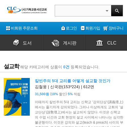
비회원 주문조회
로그인
회원가입
장바구니
도서
게시판
CLC
설교학
해당 카테고리에 상품이
0건
등록되었습니다.
칼빈주의 5대 교리를 어떻게 설교할 것인가
김철웅 | 신국판(153*224) | 612면
(
)
31,500원
10%
할인
5%
적립
이때까지 칼빈주의 5대 교리는 신학교 ‘강의단상’(講義壇上)
에서는 줄기차게 강의되었다. 그러나 이상하게도 교회의 ‘설
교단상’(說敎壇上)에서는 설교되지 않았다. 이것은 신학교
의 수업 시간과 교회 현장의 설교 사이에서 나타나는 심각한
불균형이다. 이것은 강의와 설교(teach & preach) 사이의 부