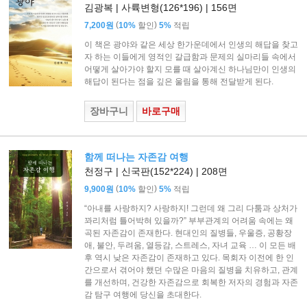
김광복 | 사륙변형(126*196) | 156면
(
)
7,200원
10%
할인
5%
적립
이 책은 광야와 같은 세상 한가운데에서 인생의 해답을 찾고
자 하는 이들에게 영적인 갈급함과 문제의 실마리들 속에서
어떻게 살아가야 할지 모를 때 살아계신 하나님만이 인생의
해답이 된다는 점을 깊은 울림을 통해 전달받게 된다.
장바구니
바로구매
함께 떠나는 자존감 여행
천정구 | 신국판(152*224) | 208면
(
)
9,900원
10%
할인
5%
적립
“아내를 사랑하지? 사랑하지! 그런데 왜 그리 다툼과 상처가
꽈리처럼 틀어박혀 있을까?” 부부관계의 어려움 속에는 왜
곡된 자존감이 존재한다. 현대인의 질병들, 우울증, 공황장
애, 불안, 두려움, 열등감, 스트레스, 자녀 교육 … 이 모든 배
후 역시 낮은 자존감이 존재하고 있다. 목회자 이전에 한 인
간으로서 겪어야 했던 수많은 마음의 질병을 치유하고, 관계
를 개선하며, 건강한 자존감으로 회복한 저자의 경험과 자존
감 탐구 여행에 당신을 초대한다.