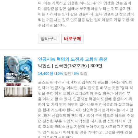
다. 이는 거룩하고 영원한 하나님 나라의 영생을 얻는 길이
다. 일장춘몽 같은 삶에서 부귀영화를 누리는 것도 좋지만,
이는 사라지는 안개 같은 것들이다. 보다 영원하고 참생명이
되는 거듭나는 길로 인도함을 받는 일이야말로 가장 귀한 예
수님의 선물이다.
장바구니
바로구매
인공지능 혁명의 도전과 교회의 응전
박현신 | 신국판(152*225) | 300면
(
)
14,400원
10%
할인
5%
적립
포스트 팬데믹 시대, 4차 산업혁명의 판도를 바꾸는 게임체
인저가 ‘인공지능’이라면, 영적 판도를 바꾸는 것은 ‘영적 리
셋을 통한 참된 교회와 크리스천의 본질 회복과 성경적 부
흥’이라고 할 수 있다. 인공지능 혁명의 도전에 응전하기 위
하여 열 가지 영적 혁명이 일어나도록 한국교회와 설교자들
은 함께 기도해야 한다. 4차 산업혁명이 본격화되는 이 시점
에, 과거 산업혁명과 팬데믹 시점에 주권적으로 허락해 주셨
던 진정한 부흥과 영적 대각성을 다시 한번 성령께서 이 땅
의 교회와 크리스천들 가운데 부어주시길 사모하고 기도할
때 영적 판도가 바뀌게 될 것을 기대하고, 그것을 위해 간절
히 기도하고 소망한다.