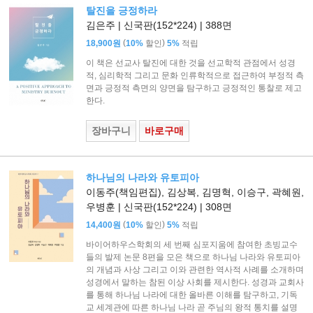
탈진을 긍정하라
김은주 | 신국판(152*224) | 388면
(
)
18,900원
10%
할인
5%
적립
이 책은 선교사 탈진에 대한 것을 선교학적 관점에서 성경
적, 심리학적 그리고 문화 인류학적으로 접근하여 부정적 측
면과 긍정적 측면의 양면을 탐구하고 긍정적인 통찰로 제고
한다.
장바구니
바로구매
하나님의 나라와 유토피아
이동주(책임편집), 김상복, 김명혁, 이승구, 곽혜원,
우병훈 | 신국판(152*224) | 308면
(
)
14,400원
10%
할인
5%
적립
바이어하우스학회의 세 번째 심포지움에 참여한 초빙교수
들의 발제 논문 8편을 모은 책으로 하나님 나라와 유토피아
의 개념과 사상 그리고 이와 관련한 역사적 사례를 소개하며
성경에서 말하는 참된 이상 사회를 제시한다. 성경과 교회사
를 통해 하나님 나라에 대한 올바른 이해를 탐구하고, 기독
교 세계관에 따른 하나님 나라 곧 주님의 왕적 통치를 설명