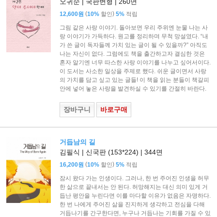
오귀순 | 국판변형 | 260면
(
)
12,600원
10%
할인
5%
적립
그림 같은 사랑 이야기. 돌아보면 우리 주위엔 눈물 나는 사
랑 이야기가 가득하다. 원고를 정리하며 무척 망설였다. “내
가 쓴 글이 독자들께 가치 있는 글이 될 수 있을까?” 아직도
나는 자신이 없다. 그럼에도 책을 출간하고자 결심한 것은
혼자 알기엔 너무 따스한 사랑 이야기를 나누고 싶어서이다.
이 도서는 사소한 일상을 주제로 했다. 쉬운 글이면서 사랑
의 가치를 담고 싶고 있는 글들! 이 책을 읽는 분들이 책갈피
안에 넣어 놓은 사랑을 발견하실 수 있기를 간절히 바란다.
장바구니
바로구매
거듭남의 길
김필식 | 신국판 (153*224) | 344면
(
)
16,200원
10%
할인
5%
적립
잠시 왔다 가는 인생이다. 그러나, 한 번 주어진 인생을 허무
한 삶으로 끝내서는 안 된다. 허망해지는 대신 의미 있게 거
듭난 평안을 누린다면 이를 마다할 이유가 없음은 자명하다.
한 번 나에게 주어진 삶을 진지하게 생각하고 전심을 다해
거듭나기를 간구한다면, 누구나 거듭나는 기회를 가질 수 있