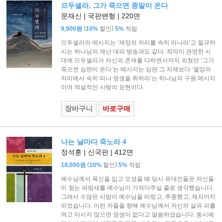
므두셀라, 그가 죽으면 종말이 온다
문재신 | 국판변형 | 220면
(
)
9,900원
10%
할인
5%
적립
므두셀라의 메시지는 ‘재앙의 자리를 속히 떠나라’고 절규하
시는 하나님의 재난 대피 방송과도 같다. 죄악이 관영한 시
대에 므두셀라가 자신의 존재를 다하면서까지 외쳤던 ‘그가
죽으면 심판이 온다’는 메시지는 심판 그 자체보다 ‘멸망의
자리에서 속히 떠나 영생을 취하라’는 하나님의 구원 메시지
이며 역설적인 사랑의 표현이다.
장바구니
바로구매
나는 날마다 죽노라 4
정석훈 | 신국판 | 412면
(
)
18,000원
10%
할인
5%
적립
예수님께서 육신을 입고 오셨을 때 당시 유대인들은 자신들
이 찾는 파랑새를 예수님이 가져다주실 줄로 생각했습니다.
그래서 수많은 사람이 예수님을 따랐고, 추종했고, 제자까지
되었습니다. 이런 자들을 향해 예수님께서 자신의 살과 피를
먹고 마시지 않으면 영생이 없다고 말씀하셨습니다. 동시에