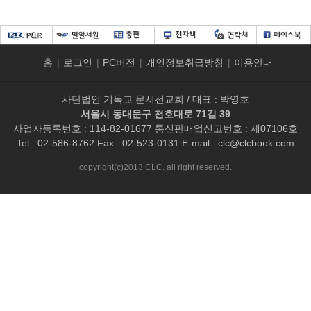
홈
|
로그인
|
PC버전
|
개인정보취급방침
|
이용안내
사단법인 기독교 문서선교회 / 대표 : 박영호
서울시 동대문구 천호대로 71길 39
사업자등록번호 : 114-82-01677 통신판매업신고번호 : 제07106호
Tel : 02-586-8762 Fax : 02-523-0131 E-mail :
clc@clcbook.com
copyright(c)2013 CLC. all right reserved.