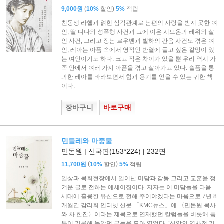
(
)
9,000원
10%
할인
5%
적립
친동생 라헬과 얽힌 삼각관계로 남편의 사랑을 받지 못한 여
인, 딸 디나의 성폭행 사건과 그에 이은 시므온과 레위의 살
인 사건, 그리고 장남 르우벤과 빌하의 간음 사건도 겪은 여
인, 레아는 아픔 속에서 영적인 반열에 들고 싶은 갈망이 있
는 여인이기도 하다. 크고 작은 차이가 있을 뿐 우리 역시 가
족 안에서 여러 가지 아픔을 겪고 살아가고 있다. 슬픔을 통
과한 레아를 바라보면서 힘과 용기를 얻을 수 있는 귀한 책
이다.
장바구니
바로구매
민들레와 마중물
민돈원 | 신국판(153*224) | 232면
(
)
11,700원
10%
할인
5%
적립
일상과 목회현장에서 일어난 미담과 감동 그리고 교훈을 정
겨운 글로 전하는 에세이집이다. 저자는 이 미담들을 다음
세대에 훌륭한 유산으로 전해 주어야겠다는 마음으로 7년 8
개월간 감리회 인터넷 신문 「KMC뉴스」에 〈민돈원 목사
와 차 한잔〉이라는 제목으로 연재했던 칼럼들을 비롯해 틈
틈이 기록해 놓았던 글들을 모아 엮었다. “신앙의 역사적 기