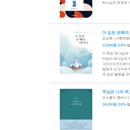
하나님의 위로와 
더 깊은 은혜의
김심복 | 사륙변형(1
(
12,600원
10%
이 책은 하나님의 
미암아 하나님의 
그리스도인으로서 
열정과 선교지의 
과 깊은 울림을 전
주님은 나의 최
오스왈드 챔버스 |
(
16,200원
10%