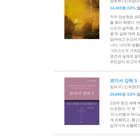
장보현 | 신국판(153
(
14,400원
10%
저자 장보현은 모
을 찾아 헤맸다. 
스도의 삶처럼, 
움’의 삶에 대해 
담아내고 순간의 
니다. 나이와 성별
그리스도의 가르침
경건과 실제의 삶
주인공이 되고자 
로마서 강해 3
임덕규 | 신국판(153
(
28,800원
10%
2년여 동안 새벽 
선포한다. 이 책 『
‘이스라엘과 하나님의
게 이해하고, 확
십자가의 보혈에 