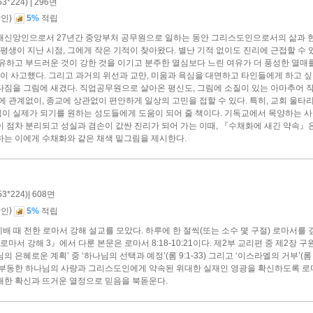
*224) | 296면
)
할인
5%
적립
태신앙인으로서 27년간 중앙부처 공무원으로 일하는 동안 그리스도인으로서의 삶과 
반평생이 지난 시점, 그에게 작은 기적이 찾아왔다. 별난 기적 없이도 진리에 근접할 수
온유하고 부드러운 것이 강한 것을 이기고 분주한 열심보다 느린 여유가 더 풍성한 열매
깊이 사고했다. 그리고 과거의 위선과 교만, 미움과 욕심을 대면하고 타인들에게 하고 
다짐을 그림에 새겼다. 직업공무원으로 살아온 평신도, 그림에 소질이 있는 아마추어 
에 관계없이, 종교에 상관없이 편안하게 일상의 고민을 접할 수 있다. 특히, 교회 울
이 실제가 되기를 원하는 성도들에게 도움이 되어 줄 책이다. 기독교에서 목양하는 사
이 점차 분리되고 성실과 겸손이 값싼 진리가 되어 가는 이때, 『수채화에 새긴 약속
하는 이에게 수채화와 같은 채색 밑그림을 제시한다.
*224)| 608면
)
할인
5%
적립
예배 때 전한 로마서 강해 설교를 모았다. 하루에 한 절씩(또는 소수 몇 구절) 로마서
로마서 강해 3』에서 다룬 본문은 로마서 8:18-10:21이다. 제2부 교리편 중 제2장 구원
 은혜로운 계획’ 중 ‘하나님의 선택과 예정’(롬 9:1-33) 그리고 ‘이스라엘의 거부’(롬 
고부동한 하나님의 사랑과 그리스도인에게 약속된 위대한 실재인 영광을 확신하도록 로
대한 확신과 뜨거운 열정으로 믿음을 북돋운다.