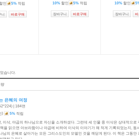
10%
할인
5%
적립
10%
할인
5
할인
5%
적립
장바구니
바로구매
장바구니
바
구니
바로구매
었습니다.
매량
는 은혜의 여정
*224) | 184면
)
인
5%
적립
 이삭, 야곱의 하나님으로 자신을 소개하셨다. 그런데 세 인물 중 이삭은 상대적으로
 책을 읽으면 아브라함이나 야곱에 비하여 이삭의 이야기가 왜 적게 기록되었는지, 동
나님의 은혜로 살아가는 모든 그리스도인의 모델인 것을 깨닫게 된다. 이 책은 그동안
설명하고 있다.