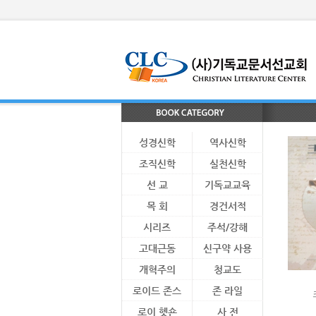
성경신학
역사신학
조직신학
실천신학
선 교
기독교교육
목 회
경건서적
시리즈
주석/강해
고대근동
신구약 사용
개혁주의
청교도
로이드 존스
존 라일
로이 헷숀
사 전