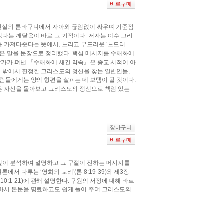
바로구매
현실의 틈바구니에서 자아와 끊임없이 싸우며 기준점
 있다는 깨달음이 바로 그 기적이다. 저자는 예수 그리
를 가져다준다는 뜻에서, 느리고 부드러운 ‘느드러
싶은 말을 문장으로 정리했다. 핵심 메시지를 수채화에
작가가 펴낸 『수채화에 새긴 약속』은 종교 서적이 아
타리 밖에서 진정한 그리스도의 정신을 찾는 일반인들,
람들에게는 양의 형편을 살피는 데 보탬이 될 것이다.
』은 자신을 돌아보고 그리스도의 정신으로 책임 있는
장바구니
바로구매
를 깊이 분석하여 설명하고 그 구절이 전하는 메시지를
론에서 다루는 ‘영화의 교리’(롬 8:19-39)와 제3장
10:1-21)에 관해 설명한다. 구원의 서정에 대해 바르
마서 본문을 명료하고도 쉽게 풀어 주며 그리스도의