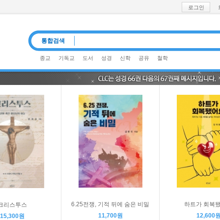
로그인
통합검색
종교
기독교
도서
성경
신학
공유
철학
6.25전쟁, 기적 뒤에 숨은 비밀
하트가 회복
크리스투스
11,700원
12,600
15,300원