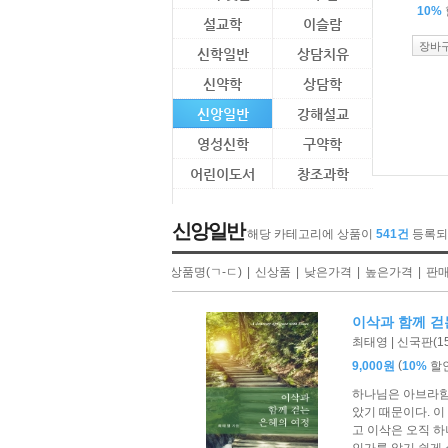
10%
설교학
이슬람
장바
신학일반
상담치유
신약학
상담학
신앙일반
강해설교
영성신학
구약학
어린이도서
창조과학
신앙일반
해당 카테고리에 상품이
541건
등록되
|
상품명(ㄱ-ㄷ)
|
신상품
|
낮은가격
|
높은가격
|
판
이삭과 함께 걷
최태영 | 신국판(152
(
9,000원
10%
할
하나님은 아브라함,
았기 때문이다. 이
고 이삭은 오직 하
인가를 알기 쉽게 