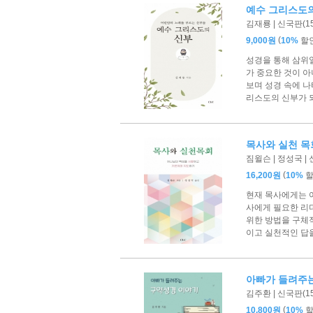
예수 그리스도
김재룡 | 신국판(153
(
9,000원
10%
할
성경을 통해 삼위일
가 중요한 것이 아
보며 성경 속에 나
리스도의 신부가 
목사와 실천 목
짐윌슨 | 정성국 | 신
(
16,200원
10%
현재 목사에게는 
사에게 필요한 리
위한 방법을 구체적
이고 실천적인 답을
아빠가 들려주
김주환 | 신국판(153
(
10,800원
10%