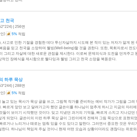
리고 천국
*224) | 256면
)
할인
5%
적립
), 사고로 인한 기절을 경험한 데다 투신자살까지 시도해 본 적이 있는 저자가 알게 된 죽음
복음을 믿고 천국을 소망하며 웰빙(Well-being)할 것을 권한다. 또한, 목회자로서 
미 그리고 자살에 대한 새로운 관점을 제시한다. 이로써 문제의식과 도전을 던져주고 동
상적인 장례식을 제시함으로 웰다잉과 웰빙 그리고 천국 소망을 북돋운다.
의 하루 묵상
*244) | 288면
)
할인
5%
적립
놀고 있는 목사가 묵상 글을 쓰고, 그림책 작가를 준비하는 예비 작가가 그림을 그려 
. 빠르게 앞만 보고 달려가고자 했던 글쓴이를 하나님이 멈추게 하시고 지금의 자리에 
것들이 보이기 시작했던 것이다. 잊고 지냈던 과거의 기억들, 빠르게 스치고 지나갔던
알게 되었다. 글쓴이의 이런 하루 묵상 글이 그린이에게 전해져 그림 묵상으로 표현되었
 빠르거나 느리거나 때로는 멈춰 있을 수도 있다고 말한다. 그러면서 중요한 것은 우리
설한다. 하나님이 책임져 주실 것이니 현재 어떤 모습과 상황이더라도 괜찮다는 위로와