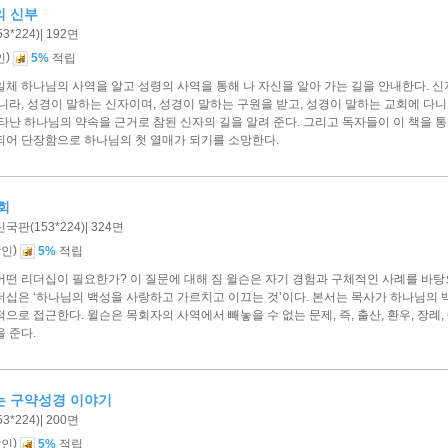
의 신부
*224)| 192면
)
인
5%
적립
체 하나님의 사역을 알고 성령의 사역을 통해 나 자신을 알아 가는 길을 안내한다. 신
니라, 성경이 말하는 신자이며, 성경이 말하는 구원을 받고, 성경이 말하는 교회에 다
타난 하나님의 약속을 근거로 참된 신자의 길을 알려 준다. 그리고 독자들이 이 책을 
되어 단장함으로 하나님의 첫 열매가 되기를 소망한다.
회
국판(153*224)| 324면
)
할인
5%
적립
어떤 리더십이 필요한가? 이 질문에 대해 짐 윌슨은 자기 경험과 구체적인 사례를 바탕
더십은 ‘하나님의 백성을 사랑하고 가르치고 이끄는 것’이다. 본서는 목사가 하나님의
으로 접근한다. 윌슨은 목회자의 사역에서 빼놓을 수 없는 문제, 즉, 출산, 환우, 장례,
 준다.
는 구약성경 이야기
*224)| 200면
)
할인
5%
적립