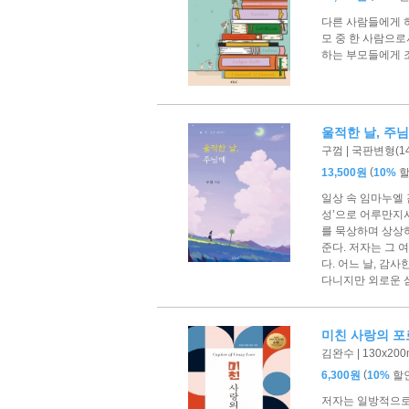
다른 사람들에게 하
모 중 한 사람으로
하는 부모들에게 
울적한 날, 주
구껌 | 국판변형(144
(
13,500원
10%
일상 속 임마누엘 
성’으로 어루만지시
를 묵상하며 상상
준다. 저자는 그 
다. 어느 날, 감
다니지만 외로운 
미친 사랑의 포
김완수 | 130x200
(
6,300원
10%
할
저자는 일방적으로