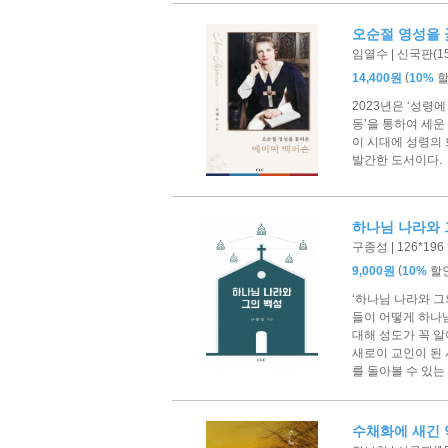
오순절 영성을 
임열수 | 신국판(153
(
14,400원
10%
2023년은 ‘성령에
동’을 통하여 세운 
이 시대에 성령의
발간한 도서이다.
하나님 나라와 
구종성 | 126*196 
(
9,000원
10%
할
‘하나님 나라와 그
들이 어떻게 하나
대해 성도가 꼭 알
새로이 교인이 된
를 돌아볼 수 있는
수채화에 새긴 