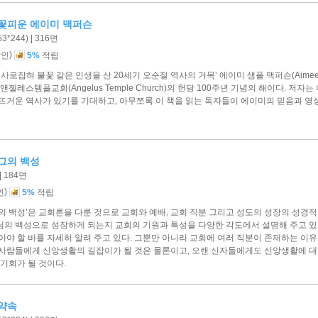
꽃피운 에이미 맥퍼슨
*244) | 316면
)
할인
5%
적립
 사로잡혀 불꽃 같은 인생을 산 20세기 오순절 역사의 거목’ 에이미 샘플 맥퍼슨(Aimee S
앤젤레스템플교회(Angelus Temple Church)의 헌당 100주년 기념의 해이다. 
 뜨거운 역사가 있기를 기대하고, 아무쪼록 이 책을 읽는 독자들이 에이미의 믿음과 
그의 백성
| 184면
)
인
5%
적립
의 백성’은 교회론을 다룬 것으로 교회와 예배, 교회 직분 그리고 성도의 성장의 성경
님의 백성으로 성장하게 되는지 교회의 기원과 특성을 다양한 각도에서 설명해 주고 있
아야 할 바를 자세히 알려 주고 있다. 그뿐만 아니라 교회에 여러 직분이 존재하는 
 사람들에게 신앙생활의 길잡이가 될 것은 물론이고, 오랜 신자들에게도 신앙생활에 
 기회가 될 것이다.
약속