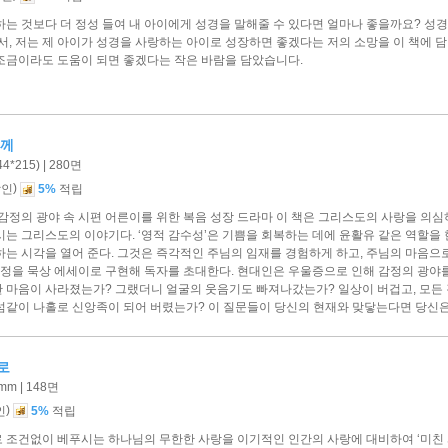
는 것보다 더 정성 들여 내 아이에게 성경을 말해줄 수 있다면 얼마나 좋을까요? 성경
서, 저는 제 아이가 성경을 사랑하는 아이로 성장하면 좋겠다는 저의 소망을 이 책에 
조금이라도 도움이 되면 좋겠다는 작은 바람을 담았습니다.
님께
*215) | 280면
)
할인
5%
적립
감정의 광야 속 시편 어른이를 위한 복음 성장 드라마 이 책은 그리스도의 사랑을 의심
는 그리스도의 이야기다. ‘영적 감수성’은 기쁨을 회복하는 데에 윤활유 같은 역할을 
하는 시각을 열어 준다. 그것은 즉각적인 주님의 임재를 경험하게 하고, 주님의 마음으
여정을 묵상 에세이로 구현해 독자를 초대한다. 현대인은 우울증으로 인해 감정의 광야를
사한 마음이 사라졌는가? 그랬더니 얼굴의 웃음기도 빠져나갔는가? 일상이 버겁고, 모든
섬같이 나홀로 신앙족이 되어 버렸는가? 이 질문들이 당신의 현재와 맞닿는다면 당신은
로
mm | 148면
)
인
5%
적립
 조건없이 베푸시는 하나님의 무한한 사랑을 이기적인 인간의 사랑에 대비하여 ‘미친 