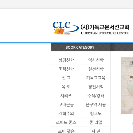
성경신학
역사신학
조직신학
실천신학
선 교
기독교교육
목 회
경건서적
시리즈
주석/강해
고대근동
신구약 사용
개혁주의
청교도
로이드 존스
존 라일
로이 헷숀
사 전