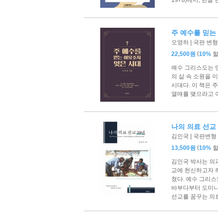
주 예수를 믿는
오영하 | 국판 변형 
(
22,500원
10%
예수 그리스도는 만
의 삶 속 소원을
시대다. 이 책은
열매를 맺으라고 
나의 의료 선교 
김인국 | 국판변형 |
(
13,500원
10%
김인국 박사는 의
교에 헌신하고자 
쳤다. 예수 그리스
바부다부터 도미니
선교를 꿈꾸는 의