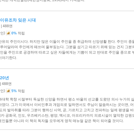
 이유조차 잊은 시대
| 488면
)
할인
0%
적립
유의 주인이시다. 하지만 많은 이들이 주인을 종 취급하며 신앙생활 한다. 주인이 종
 이루어달라며 주인에게 떼쓰며 울부짖는다. 그분을 섬기고 따르기 위해 믿는 건지 그
 주인을 주인으로 공경하며 따르고 싶은 자들에게는 기쁨이 되고 반대로 주인을 종으로
이야기한다.
20년
 488면
)
할인
5%
적립
과대학 학창 시절부터 독실한 신앙을 하면서 평소 바울의 선교를 도왔던 의사 누가의 
하였다. 그가 미국에서 이비인후과 개업의로 일하면서도 주님이 말씀하시는 곳이면, 어
도의 발자취를 따라 그분이 행하신 사역, 곧, 가르치고 고치고 전파하는 일에 평생을 
카 공화국, 인도, 우즈베키스탄, 평양, 멕시코, 아프리카까지 의료시설이 열악한 강
료인들뿐 아니라 이 책의 독자들 모두에게 영적 매뉴얼 같은 책이 되어줄 것이다.