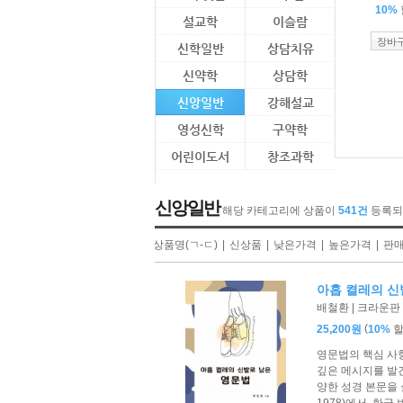
10%
설교학
이슬람
장바
신학일반
상담치유
신약학
상담학
신앙일반
강해설교
영성신학
구약학
어린이도서
창조과학
신앙일반
해당 카테고리에 상품이
541건
등록되
|
상품명(ㄱ-ㄷ)
|
신상품
|
낮은가격
|
높은가격
|
판
아홉 켤레의 신
배철환 | 크라운판 |
(
25,200원
10%
영문법의 핵심 사
깊은 메시지를 발견
양한 성경 본문을 실어 
1978)에서, 한