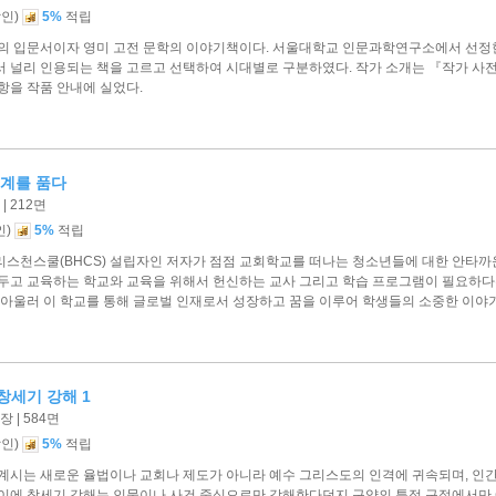
)
할인
5%
적립
학의 입문서이자 영미 고전 문학의 이야기책이다. 서울대학교 인문과학연구소에서 선정한
서 널리 인용되는 책을 고르고 선택하여 시대별로 구분하였다. 작가 소개는 『작가 
항을 작품 안내에 실었다.
세계를 품다
| 212면
)
인
5%
적립
리스천스쿨(BHCS) 설립자인 저자가 점점 교회학교를 떠나는 청소년들에 대한 안타까
 두고 교육하는 학교와 교육을 위해서 헌신하는 교사 그리고 학습 프로그램이 필요하다
 아울러 이 학교를 통해 글로벌 인재로서 성장하고 꿈을 이루어 학생들의 소중한 이야기
창세기 강해 1
 | 584면
)
할인
5%
적립
 계시는 새로운 율법이나 교회나 제도가 아니라 예수 그리스도의 인격에 귀속되며, 인
 이에 창세기 강해는 인물이나 사건 중심으로만 강해한다던지 구약의 특정 구절에서만