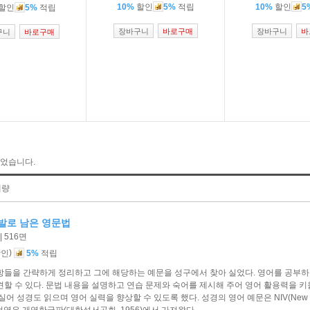
10%
할인
5%
적립
10%
할인
5
할인
5%
적립
장바구니
바로구매
장바구니
바
구니
바로구매
었습니다.
매량
발로 남은 영문법
 516면
)
할인
5%
적립
항들을 간략하게 정리하고 그에 해당하는 예문을 성구에서 찾아 실었다. 영어를 공부하
할 수 있다. 문법 내용을 설명하고 연습 문제와 숙어를 제시해 주어 영어 활용력을 키
성경도 읽으며 영어 실력을 향상할 수 있도록 했다. 성경의 영어 예문은 NIV(New International 
글 번역은 개역한글판(대한성서공회, 1956)에서 가져왔다.