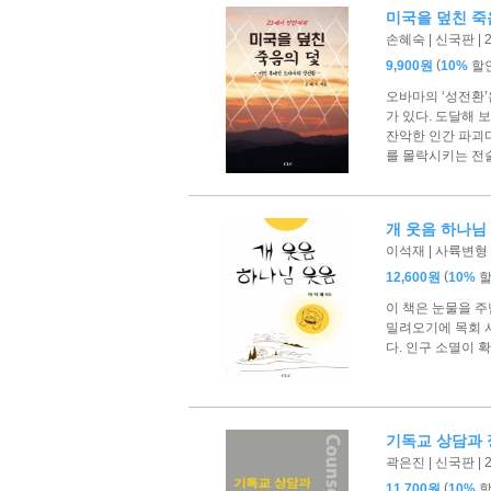
미국을 덮친 죽
손혜숙 | 신국판 | 
(
9,900원
10%
할
오바마의 ‘성전환’
가 있다. 도달해 
잔악한 인간 파괴다
를 몰락시키는 전
개 웃음 하나님
이석재 | 사륙변형 |
(
12,600원
10%
이 책은 눈물을 
밀려오기에 목회 서
다. 인구 소멸이 
기독교 상담과 
곽은진 | 신국판 | 
(
11,700원
10%