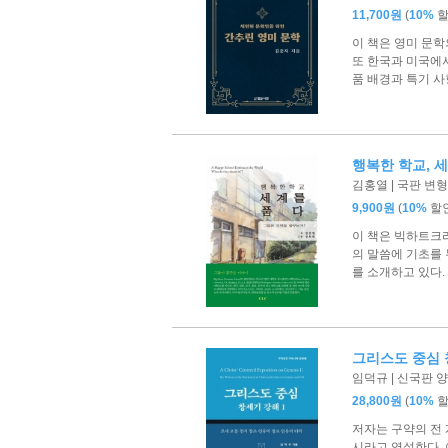
(
11,700원
10%
이 책은 영미 문
또 한국과 미국에
품 배경과 특기 사
행복한 학교, 
김홍열 | 국판 변형 
(
9,900원
10%
할
이 책은 빅하트크
의 말씀에 기초를
를 소개하고 있다.
그리스도 중심 
임덕규 | 신국판 양장
(
28,800원
10%
저자는 구약의 전
시라고 역설한다.