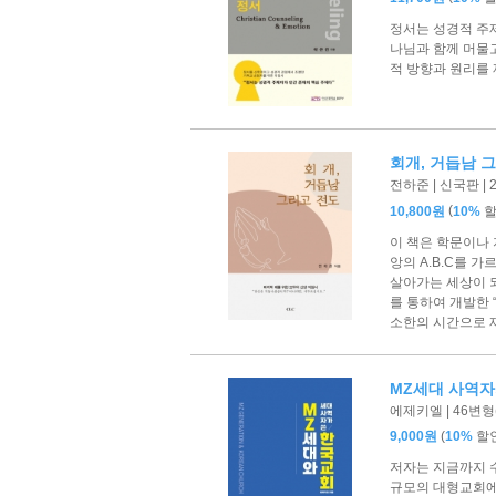
정서는 성경적 주
나님과 함께 머물
적 방향과 원리를 
회개, 거듭남 
전하준 | 신국판 | 
(
10,800원
10%
이 책은 학문이나 
앙의 A.B.C를 
살아가는 세상이 
를 통하여 개발한 
소한의 시간으로 
MZ세대 사역자
에제키엘 | 46변형(1
(
9,000원
10%
할
저자는 지금까지 수
규모의 대형교회에