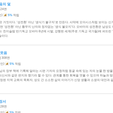
음의 덫
224면
)
인
5%
적립
은 거짓이다. ‘성전환’ 아닌 ‘생식기 불구자’로 만든다. 사막에 오아시스처럼 보이는 
보면 ‘성전환’ 아닌 황무지 난자와 정자없는 ‘생식 불모지’다. 오바마의 성전환은 남성도 
. 친이슬람 반기독교 오바마 8년에 시발, 강행된 세계(주로 기독교 국가들)에 퍼뜨린 
술이다.
 웃음
 308면
)
할인
5%
적립
주님의 장부 책에 기록해 달라는 시편 기자의 요청처럼 동굴 속에 있는 자의 눈물 한 
신서와 같은 편지와 향기라 할 수 있다. 관계를 통한 회복을 엿볼 수 있으며 하늘과 
확정된 지역 교회의 목회자, 성도 간 소소한 삶의 이야기가 신앙 생활과 소생의 대안과
정서
228면
)
할인
5%
적립