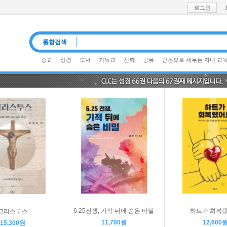
로그인
통합검색
종교
성경
도서
기독교
신학
공유
믿음으로 세우는 자녀 교
6.25전쟁, 기적 뒤에 숨은 비밀
하트가 회복
크리스투스
11,700원
12,600
15,300원