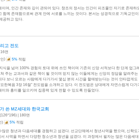
제이며, 인간 존재와 깊이 관되어 있다. 창조의 정서는 인간이 피조물인 자기로 존재하
고 함께 존재함으로써 관계 안에 서로를 느끼는 것이다. 본서는 성경적으로 기독교인이
제공하고 있다.
그리고 전도
216면
)
할인
5%
적립
지식을 넘어 100% 경험의 토대 위에 쓰인 책이며 기존의 신앙 서적보다 한 단계 업
가르쳐 주는 교과서와 같은 책이 될 것이며 믿지 않는 이들에게는 신앙의 정답을 알려주는
되다 보니 모르는 사람에게 다가가서 몇십 분의 시간을 할애받는다는 것이 안타깝게도 
“요한복음 3장 16절” 전도법을 소개하고 있다. 이 전도법은 상대에게 자연스럽게 다
재미와 흥미를 일으키며 집중력 있게 전할 수 있도록 만들었다.
가 쓴 MZ세대와 한국교회
26*196) | 180면
)
인
5%
적립
많은 청년과 다음세대를 경험하고 섬겼다. 선교단체에서 청년사역을 했으며, 신학도가 된 이
서 사역을 하면서 다양한 청소년과 청년을 섬겼다. 이 과정에서 필자는 많은 다음세대