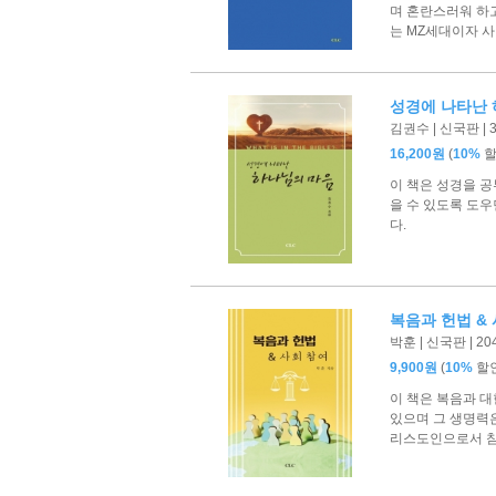
며 혼란스러워 하고
는 MZ세대이자 사
성경에 나타난 
김권수 | 신국판 | 
(
16,200원
10%
이 책은 성경을 공
을 수 있도록 도
다.
복음과 헌법 &
박훈 | 신국판 | 2
(
9,900원
10%
할
이 책은 복음과 
있으며 그 생명력은
리스도인으로서 참