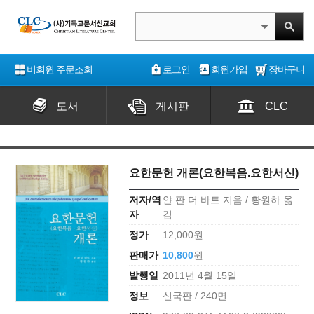
비회원 주문조회
로그인
회원가입
장바구니
도서
게시판
CLC
요한문헌 개론(요한복음.요한서신)
저자/역
얀 판 더 바트 지음 / 황원하 옮
자
김
정가
12,000원
판매가
10,800
원
발행일
2011년 4월 15일
정보
신국판 / 240면