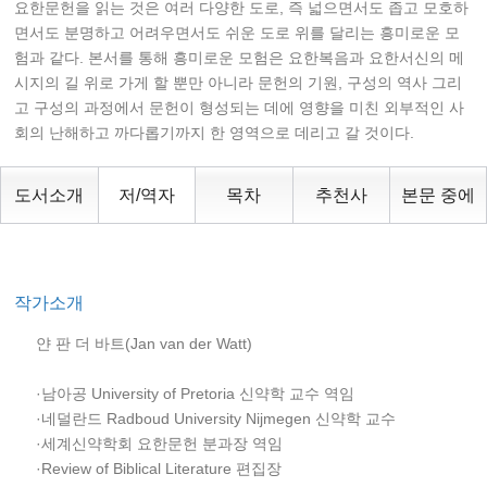
요한문헌을 읽는 것은 여러 다양한 도로, 즉 넓으면서도 좁고 모호하
면서도 분명하고 어려우면서도 쉬운 도로 위를 달리는 흥미로운 모
험과 같다. 본서를 통해 흥미로운 모험은 요한복음과 요한서신의 메
시지의 길 위로 가게 할 뿐만 아니라 문헌의 기원, 구성의 역사 그리
고 구성의 과정에서 문헌이 형성되는 데에 영향을 미친 외부적인 사
회의 난해하고 까다롭기까지 한 영역으로 데리고 갈 것이다.
도서소개
저/역자
목차
추천사
본문 중에
작가소개
얀 판 더 바트(Jan van der Watt)
·남아공 University of Pretoria 신약학 교수 역임
·네덜란드 Radboud University Nijmegen 신약학 교수
·세계신약학회 요한문헌 분과장 역임
·Review of Biblical Literature 편집장