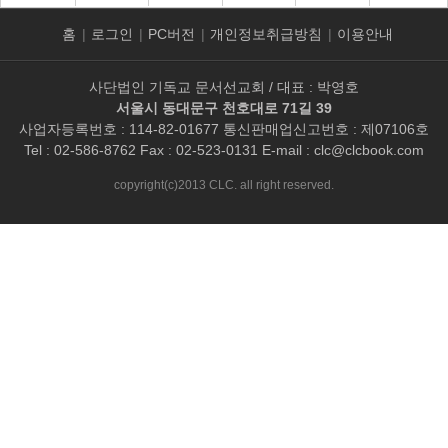
홈
|
로그인
|
PC버전
|
개인정보취급방침
|
이용안내
사단법인 기독교 문서선교회 / 대표 : 박영호
서울시 동대문구 천호대로 71길 39
사업자등록번호 : 114-82-01677 통신판매업신고번호 : 제07106호
Tel : 02-586-8762 Fax : 02-523-0131 E-mail :
clc@clcbook.com
copyright(c)2013 CLC. all right reserved.