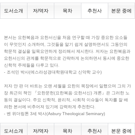
도서소개
저/역자
목차
추천사
본문 중에
본서는 요한복음과 요한서신을 처음 연구할 때 가장 중요한 요소들
이 무엇인지 소개하며, 그것들을 알기 쉽게 설명하면서도 그동안의
학문적 결실을 일목요연하게 정리해서 제시한다. 저자는 요한복음과
요한서신의 관계를 학문적으로 간략하게 논의하면서 동시에 중요한
신학적 주제들을 다루고 있다.
- 조석민 박사(에스라성경대학원대학교 신약학 교수)
저자 얀 판 더 바트는 오랜 세월을 요한의 목장에서 일했으며 그의 가
장 최근의 책인 『요한문헌(요한복음·요한서신) 개론』은 그러한 노
동의 결실이다. 주요 신학적, 윤리적, 사회적 이슈들이 독자를 잘 배
려한 본서에 비추어져 있기에 강력하게 추천한다.
- 벤 위더링톤 3세 박사(Asbury Theological Seminary)
도서소개
저/역자
목차
추천사
본문 중에